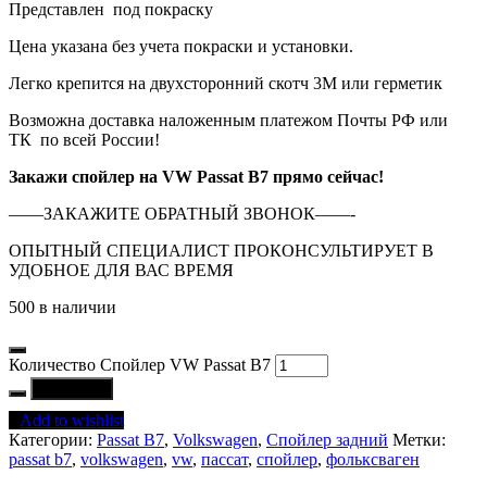
Представлен под покраску
Цена указана без учета покраски и установки.
Легко крепится на двухсторонний скотч 3М или герметик
Возможна доставка наложенным платежом Почты РФ или
ТК по всей России!
Закажи спойлер на VW Passat B7 прямо сейчас!
——ЗАКАЖИТЕ ОБРАТНЫЙ ЗВОНОК——-
ОПЫТНЫЙ СПЕЦИАЛИСТ ПРОКОНСУЛЬТИРУЕТ В
УДОБНОЕ ДЛЯ ВАС ВРЕМЯ
500 в наличии
Количество Спойлер VW Passat B7
В корзину
Add to wishlist
Категории:
Passat B7
,
Volkswagen
,
Спойлер задний
Метки:
passat b7
,
volkswagen
,
vw
,
пассат
,
спойлер
,
фольксваген