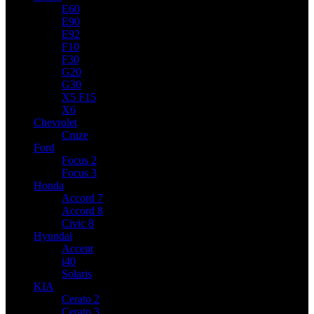
E60
E90
E92
F10
F30
G20
G30
X5 F15
X6
Chevrolet
Cruze
Ford
Focus 2
Focus 3
Honda
Accord 7
Accord 8
Civic 8
Hyundai
Accent
i40
Solaris
KIA
Cerato 2
Cerato 3