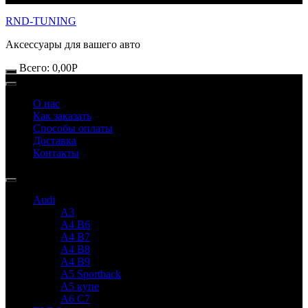
RND-TUNING
Аксессуары для вашего авто
Всего:
0,00
Р
О нас
Как заказать
Способы оплаты
Доставка
Контакты
Audi
A3
A4 B6
A4 B7
A4 B8
A4 B9
A5 Sportback
A5 купе
A6 C7