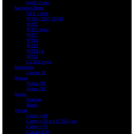
6 (2012-нв)
Mercedes Benz
GLE coupe
W204 (2007-2014)
W205
W205 купе
W207
W211
W212
W218 cls
W221
C238 E купе
Mitsubishi
Lancer 10
Nissan
Teana J32
Teana J33
Skoda
Octavia
Rapid
Toyota
Camry v40
Camry v50 и v55 2011-нв
Camry v70
Corolla 150