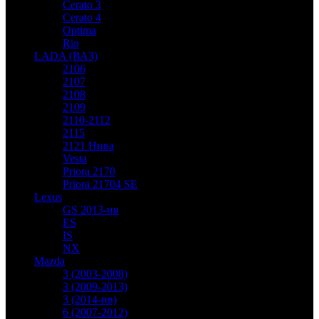
Cerato 3
Cerato 4
Optima
Rio
LADA (ВАЗ)
2106
2107
2108
2109
2110-2112
2115
2121 Нива
Vesta
Priora 2170
Priora 21704 SE
Lexus
GS 2013-нв
ES
IS
NX
Mazda
3 (2003-2008)
3 (2009-2013)
3 (2014-нв)
6 (2007-2012)