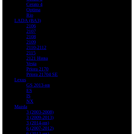
Cerato 4
Optima
Rio
LADA (ВАЗ)
2106
2107
2108
2109
2110-2112
2115
2121 Нива
Vesta
Priora 2170
Priora 21704 SE
Lexus
GS 2013-нв
ES
IS
NX
Mazda
3 (2003-2008)
3 (2009-2013)
3 (2014-нв)
6 (2007-2012)
6 (2012-нв)