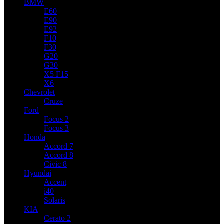
BMW
E60
E90
E92
F10
F30
G20
G30
X5 F15
X6
Chevrolet
Cruze
Ford
Focus 2
Focus 3
Honda
Accord 7
Accord 8
Civic 8
Hyundai
Accent
i40
Solaris
KIA
Cerato 2