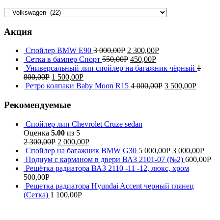
Акция
Спойлер BMW E90
3 000,00
Р
2 300,00
Р
Сетка в бампер Спорт
550,00
Р
450,00
Р
Универсальный лип спойлер на багажник чёрный
1
800,00
Р
1 500,00
Р
Ретро колпаки Baby Moon R15
4 000,00
Р
3 500,00
Р
Рекомендуемые
Спойлер лип Chevrolet Cruze sedan
Оценка
5.00
из 5
2 300,00
Р
2 000,00
Р
Спойлер на багажник BMW G30
5 000,00
Р
3 000,00
Р
Подиум с карманом в двери ВАЗ 2101-07 (№2)
600,00
Р
Решётка радиатора ВАЗ 2110 -11 -12, люкс, хром
500,00
Р
Решетка радиатора Hyundai Accent черный глянец
(Сетка)
1 100,00
Р