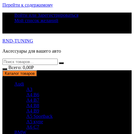
Перейти к содержимому
Войти или Зарегистрироваться
Мой список желаний
RND-TUNING
Аксессуары для вашего авто
Всего:
0,00
Р
Каталог товаров
Audi
A3
A4 B6
A4 B7
A4 B8
A4 B9
A5 Sportback
A5 купе
A6 C7
BMW