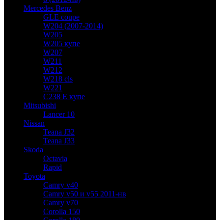
Mercedes Benz
GLE coupe
W204 (2007-2014)
W205
W205 купе
W207
W211
W212
W218 cls
W221
C238 E купе
Mitsubishi
Lancer 10
Nissan
Teana J32
Teana J33
Skoda
Octavia
Rapid
Toyota
Camry v40
Camry v50 и v55 2011-нв
Camry v70
Corolla 150