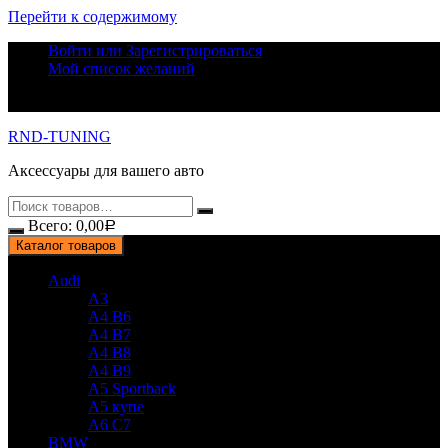
Перейти к содержимому
Войти или Зарегистрироваться
Мой список желаний
RND-TUNING
Аксессуары для вашего авто
Всего:
0,00
Р
Каталог товаров
Audi
A3
A4 B6
A4 B7
A4 B8
A4 B9
A5 Sportback
A5 купе
A6 C7
BMW