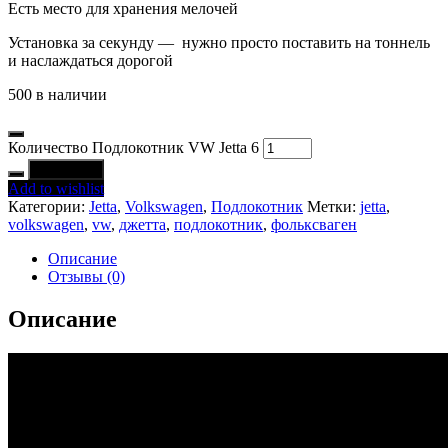
Есть место для хранения мелочей
Установка за секунду — нужно просто поставить на тоннель
и наслаждаться дорогой
500 в наличии
Количество Подлокотник VW Jetta 6
В корзину
Add to wishlist
Категории:
Jetta
,
Volkswagen
,
Подлокотник
Метки:
jetta
,
volkswagen
,
vw
,
джетта
,
подлокотник
,
фольксваген
Описание
Отзывы (0)
Описание