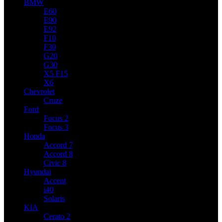
BMW
E60
E90
E92
F10
F30
G20
G30
X5 F15
X6
Chevrolet
Cruze
Ford
Focus 2
Focus 3
Honda
Accord 7
Accord 8
Civic 8
Hyundai
Accent
i40
Solaris
KIA
Cerato 2