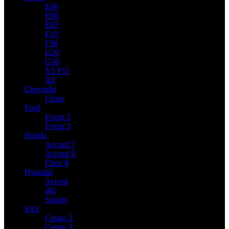
E60
E90
E92
F10
F30
G20
G30
X5 F15
X6
Chevrolet
Cruze
Ford
Focus 2
Focus 3
Honda
Accord 7
Accord 8
Civic 8
Hyundai
Accent
i40
Solaris
KIA
Cerato 2
Cerato 3