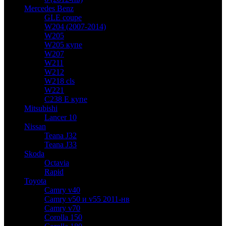
Mercedes Benz
GLE coupe
W204 (2007-2014)
W205
W205 купе
W207
W211
W212
W218 cls
W221
C238 E купе
Mitsubishi
Lancer 10
Nissan
Teana J32
Teana J33
Skoda
Octavia
Rapid
Toyota
Camry v40
Camry v50 и v55 2011-нв
Camry v70
Corolla 150