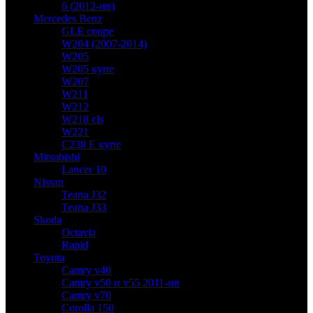
6 (2012-нв)
Mercedes Benz
GLE coupe
W204 (2007-2014)
W205
W205 купе
W207
W211
W212
W218 cls
W221
C238 E купе
Mitsubishi
Lancer 10
Nissan
Teana J32
Teana J33
Skoda
Octavia
Rapid
Toyota
Camry v40
Camry v50 и v55 2011-нв
Camry v70
Corolla 150