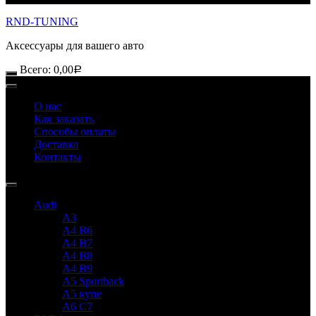
RND-TUNING
Аксессуары для вашего авто
Всего:
0,00
Р
О нас
Как заказать
Способы оплаты
Доставка
Контакты
Audi
A3
A4 B6
A4 B7
A4 B8
A4 B9
A5 Sportback
A5 купе
A6 C7