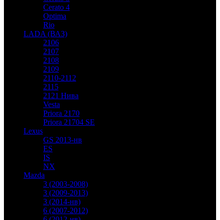
Cerato 4
Optima
Rio
LADA (ВАЗ)
2106
2107
2108
2109
2110-2112
2115
2121 Нива
Vesta
Priora 2170
Priora 21704 SE
Lexus
GS 2013-нв
ES
IS
NX
Mazda
3 (2003-2008)
3 (2009-2013)
3 (2014-нв)
6 (2007-2012)
6 (2012-нв)