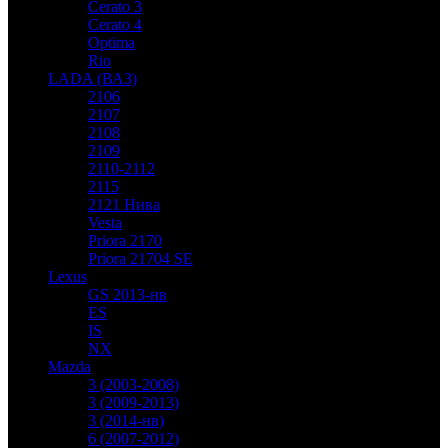
Cerato 3
Cerato 4
Optima
Rio
LADA (ВАЗ)
2106
2107
2108
2109
2110-2112
2115
2121 Нива
Vesta
Priora 2170
Priora 21704 SE
Lexus
GS 2013-нв
ES
IS
NX
Mazda
3 (2003-2008)
3 (2009-2013)
3 (2014-нв)
6 (2007-2012)