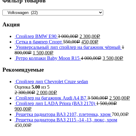
Фильтр товаров
Акция
Спойлер BMW E90
3 000,00
2 300,00
Р
Р
Сетка в бампер Спорт
550,00
450,00
Р
Р
Универсальный лип спойлер на багажник чёрный
1
800,00
1 500,00
Р
Р
Ретро колпаки Baby Moon R15
4 000,00
3 500,00
Р
Р
Рекомендуемые
Спойлер лип Chevrolet Cruze sedan
Оценка
5.00
из 5
2 300,00
2 000,00
Р
Р
Спойлер на багажник Audi A4 B7
3 500,00
2 500,00
Р
Р
Спойлер лип LADA Priora (ВАЗ 2170)
1 500,00
Р
900,00
Р
Решетка радиатора ВАЗ 2107, плетенка, хром
700,00
Р
Решетка радиатора ВАЗ 2115 -14 -13, люкс, хром
450,00
Р