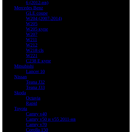
6 (2012-нв)
Mercedes Benz
GLE coupe
W204 (2007-2014)
W205
W205 купе
W207
W211
W212
W218 cls
W221
C238 E купе
Mitsubishi
Lancer 10
Nissan
Teana J32
Teana J33
Skoda
Octavia
Rapid
Toyota
Camry v40
Camry v50 и v55 2011-нв
Camry v70
Corolla 150