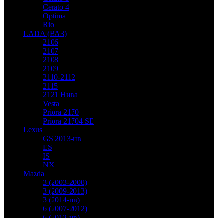
Cerato 4
Optima
Rio
LADA (ВАЗ)
2106
2107
2108
2109
2110-2112
2115
2121 Нива
Vesta
Priora 2170
Priora 21704 SE
Lexus
GS 2013-нв
ES
IS
NX
Mazda
3 (2003-2008)
3 (2009-2013)
3 (2014-нв)
6 (2007-2012)
6 (2012-нв)