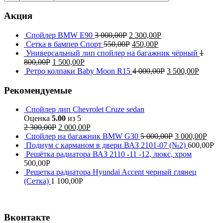
Акция
Спойлер BMW E90
3 000,00
Р
2 300,00
Р
Сетка в бампер Спорт
550,00
Р
450,00
Р
Универсальный лип спойлер на багажник чёрный
1
800,00
Р
1 500,00
Р
Ретро колпаки Baby Moon R15
4 000,00
Р
3 500,00
Р
Рекомендуемые
Спойлер лип Chevrolet Cruze sedan
Оценка
5.00
из 5
2 300,00
Р
2 000,00
Р
Спойлер на багажник BMW G30
5 000,00
Р
3 000,00
Р
Подиум с карманом в двери ВАЗ 2101-07 (№2)
600,00
Р
Решётка радиатора ВАЗ 2110 -11 -12, люкс, хром
500,00
Р
Решетка радиатора Hyundai Accent черный глянец
(Сетка)
1 100,00
Р
Вконтакте