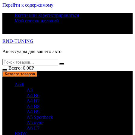
Перейти к содержимому
Войти или Зарегистрироваться
Мой список желаний
RND-TUNING
Аксессуары для вашего авто
Всего:
0,00
Р
Каталог товаров
Audi
A3
A4 B6
A4 B7
A4 B8
A4 B9
A5 Sportback
A5 купе
A6 C7
BMW