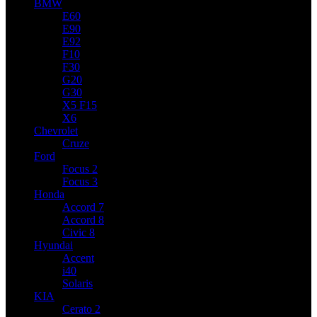
BMW
E60
E90
E92
F10
F30
G20
G30
X5 F15
X6
Chevrolet
Cruze
Ford
Focus 2
Focus 3
Honda
Accord 7
Accord 8
Civic 8
Hyundai
Accent
i40
Solaris
KIA
Cerato 2