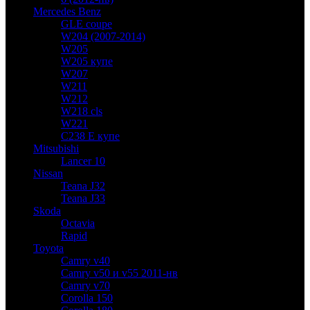
Mercedes Benz
GLE coupe
W204 (2007-2014)
W205
W205 купе
W207
W211
W212
W218 cls
W221
C238 E купе
Mitsubishi
Lancer 10
Nissan
Teana J32
Teana J33
Skoda
Octavia
Rapid
Toyota
Camry v40
Camry v50 и v55 2011-нв
Camry v70
Corolla 150