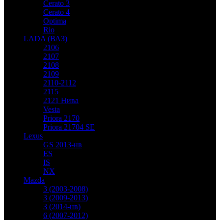
Cerato 3
Cerato 4
Optima
Rio
LADA (ВАЗ)
2106
2107
2108
2109
2110-2112
2115
2121 Нива
Vesta
Priora 2170
Priora 21704 SE
Lexus
GS 2013-нв
ES
IS
NX
Mazda
3 (2003-2008)
3 (2009-2013)
3 (2014-нв)
6 (2007-2012)