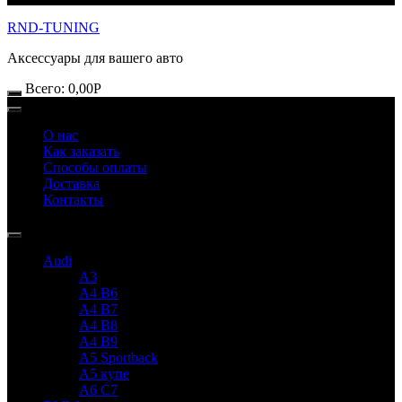
RND-TUNING
Аксессуары для вашего авто
Всего:
0,00
Р
О нас
Как заказать
Способы оплаты
Доставка
Контакты
Audi
A3
A4 B6
A4 B7
A4 B8
A4 B9
A5 Sportback
A5 купе
A6 C7