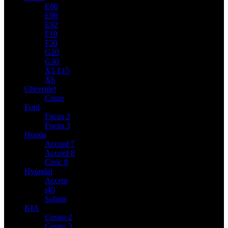
E60
E90
E92
F10
F30
G20
G30
X5 F15
X6
Chevrolet
Cruze
Ford
Focus 2
Focus 3
Honda
Accord 7
Accord 8
Civic 8
Hyundai
Accent
i40
Solaris
KIA
Cerato 2
Cerato 3