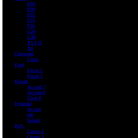
E60
E90
E92
F10
F30
G20
G30
X5 F15
X6
Chevrolet
Cruze
Ford
Focus 2
Focus 3
Honda
Accord 7
Accord 8
Civic 8
Hyundai
Accent
i40
Solaris
KIA
Cerato 2
Cerato 3