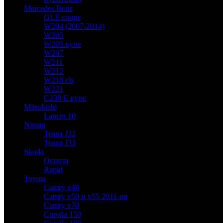
Mercedes Benz
GLE coupe
W204 (2007-2014)
W205
W205 купе
W207
W211
W212
W218 cls
W221
C238 E купе
Mitsubishi
Lancer 10
Nissan
Teana J32
Teana J33
Skoda
Octavia
Rapid
Toyota
Camry v40
Camry v50 и v55 2011-нв
Camry v70
Corolla 150