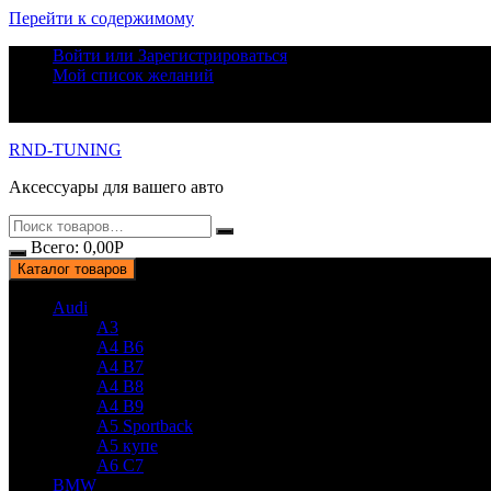
Перейти к содержимому
Войти или Зарегистрироваться
Мой список желаний
RND-TUNING
Аксессуары для вашего авто
Всего:
0,00
Р
Каталог товаров
Audi
A3
A4 B6
A4 B7
A4 B8
A4 B9
A5 Sportback
A5 купе
A6 C7
BMW