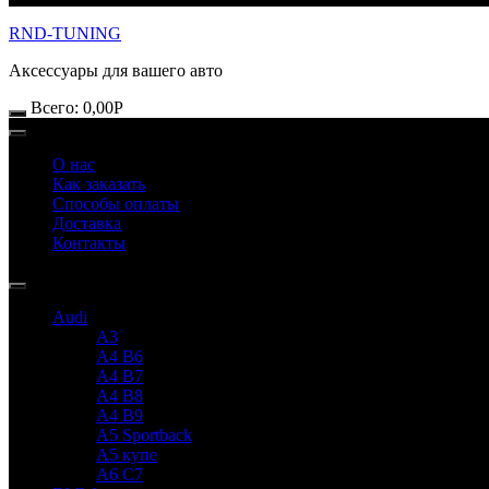
RND-TUNING
Аксессуары для вашего авто
Всего:
0,00
Р
О нас
Как заказать
Способы оплаты
Доставка
Контакты
Audi
A3
A4 B6
A4 B7
A4 B8
A4 B9
A5 Sportback
A5 купе
A6 C7