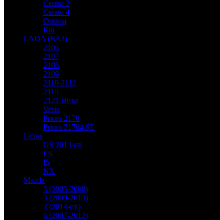
Cerato 3
Cerato 4
Optima
Rio
LADA (ВАЗ)
2106
2107
2108
2109
2110-2112
2115
2121 Нива
Vesta
Priora 2170
Priora 21704 SE
Lexus
GS 2013-нв
ES
IS
NX
Mazda
3 (2003-2008)
3 (2009-2013)
3 (2014-нв)
6 (2007-2012)