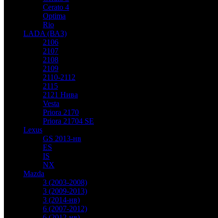
Cerato 4
Optima
Rio
LADA (ВАЗ)
2106
2107
2108
2109
2110-2112
2115
2121 Нива
Vesta
Priora 2170
Priora 21704 SE
Lexus
GS 2013-нв
ES
IS
NX
Mazda
3 (2003-2008)
3 (2009-2013)
3 (2014-нв)
6 (2007-2012)
6 (2012-нв)