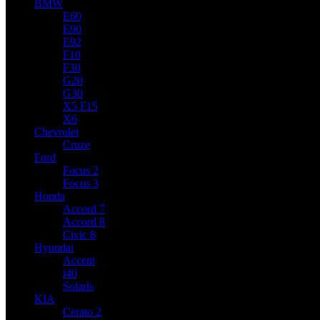
BMW
E60
E90
E92
F10
F30
G20
G30
X5 F15
X6
Chevrolet
Cruze
Ford
Focus 2
Focus 3
Honda
Accord 7
Accord 8
Civic 8
Hyundai
Accent
i40
Solaris
KIA
Cerato 2