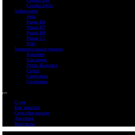
Corolla 180
Corolla 2019+
Volkswagen
Jetta
Passat B6
Passat B7
Passat B8
Passat CC
Polo
Универсальные товары
Коврики
Накладки
Ретро Колпаки
Сетки
Спойлеры
Сплитеры
О нас
Как заказать
Способы оплаты
Доставка
Контакты