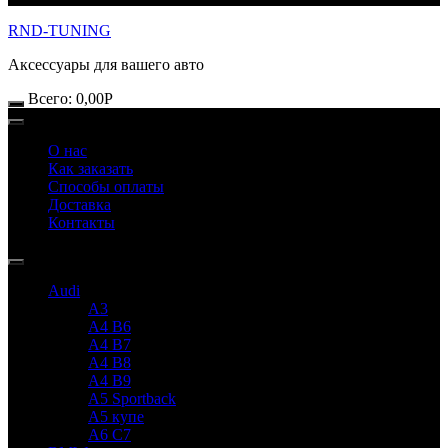
RND-TUNING
Аксессуары для вашего авто
Всего:
0,00
Р
О нас
Как заказать
Способы оплаты
Доставка
Контакты
Audi
A3
A4 B6
A4 B7
A4 B8
A4 B9
A5 Sportback
A5 купе
A6 C7