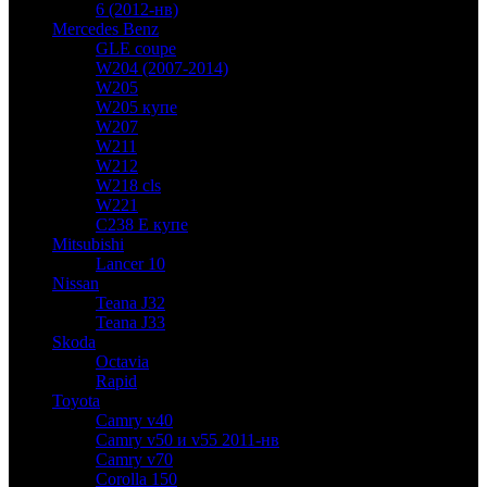
6 (2012-нв)
Mercedes Benz
GLE coupe
W204 (2007-2014)
W205
W205 купе
W207
W211
W212
W218 cls
W221
C238 E купе
Mitsubishi
Lancer 10
Nissan
Teana J32
Teana J33
Skoda
Octavia
Rapid
Toyota
Camry v40
Camry v50 и v55 2011-нв
Camry v70
Corolla 150