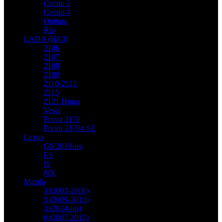
Cerato 3
Cerato 4
Optima
Rio
LADA (ВАЗ)
2106
2107
2108
2109
2110-2112
2115
2121 Нива
Vesta
Priora 2170
Priora 21704 SE
Lexus
GS 2013-нв
ES
IS
NX
Mazda
3 (2003-2008)
3 (2009-2013)
3 (2014-нв)
6 (2007-2012)