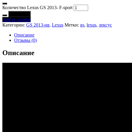
Количество Lexus GS 2013- F-sport
В корзину
Add to wishlist
Категории:
GS 2013-нв
,
Lexus
Метки:
gs
,
lexus
,
лексус
Описание
Отзывы (0)
Описание