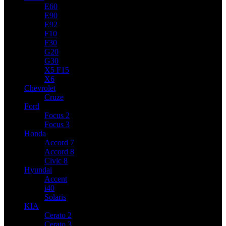
E60
E90
E92
F10
F30
G20
G30
X5 F15
X6
Chevrolet
Cruze
Ford
Focus 2
Focus 3
Honda
Accord 7
Accord 8
Civic 8
Hyundai
Accent
i40
Solaris
KIA
Cerato 2
Cerato 3