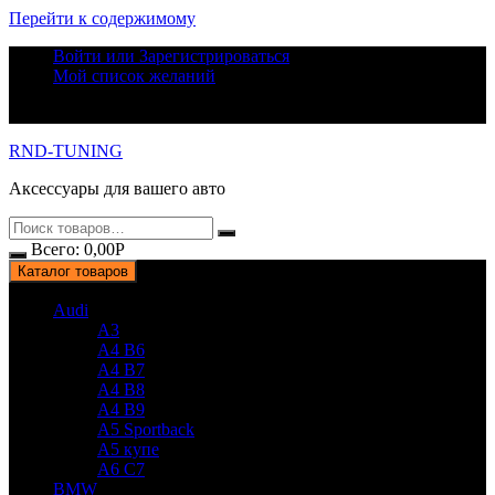
Перейти к содержимому
Войти или Зарегистрироваться
Мой список желаний
RND-TUNING
Аксессуары для вашего авто
Всего:
0,00
Р
Каталог товаров
Audi
A3
A4 B6
A4 B7
A4 B8
A4 B9
A5 Sportback
A5 купе
A6 C7
BMW