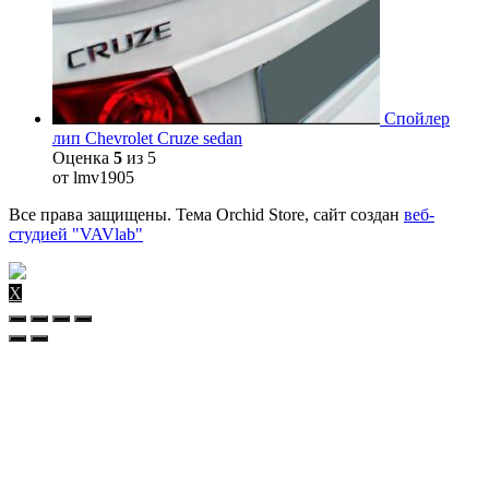
Спойлер
лип Chevrolet Cruze sedan
Оценка
5
из 5
от lmv1905
Все права защищены. Тема Orchid Store, сайт создан
веб-
студией "VAVlab"
X