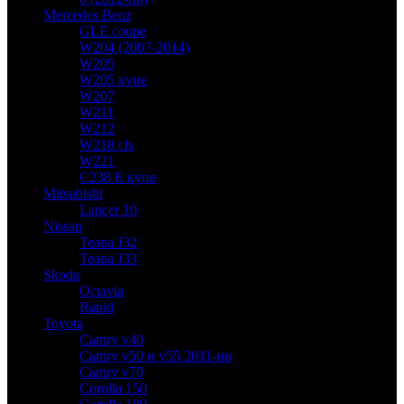
Mercedes Benz
GLE coupe
W204 (2007-2014)
W205
W205 купе
W207
W211
W212
W218 cls
W221
C238 E купе
Mitsubishi
Lancer 10
Nissan
Teana J32
Teana J33
Skoda
Octavia
Rapid
Toyota
Camry v40
Camry v50 и v55 2011-нв
Camry v70
Corolla 150