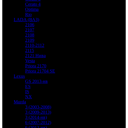
Cerato 4
Optima
Rio
LADA (ВАЗ)
2106
2107
2108
2109
2110-2112
2115
2121 Нива
Vesta
Priora 2170
Priora 21704 SE
Lexus
GS 2013-нв
ES
IS
NX
Mazda
3 (2003-2008)
3 (2009-2013)
3 (2014-нв)
6 (2007-2012)
6 (2012-нв)