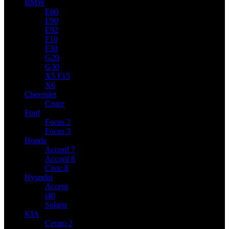
BMW
E60
E90
E92
F10
F30
G20
G30
X5 F15
X6
Chevrolet
Cruze
Ford
Focus 2
Focus 3
Honda
Accord 7
Accord 8
Civic 8
Hyundai
Accent
i40
Solaris
KIA
Cerato 2