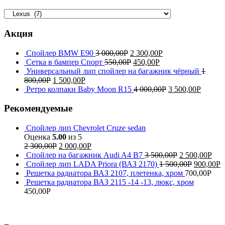
Акция
Спойлер BMW E90
3 000,00
Р
2 300,00
Р
Сетка в бампер Спорт
550,00
Р
450,00
Р
Универсальный лип спойлер на багажник чёрный
1
800,00
Р
1 500,00
Р
Ретро колпаки Baby Moon R15
4 000,00
Р
3 500,00
Р
Рекомендуемые
Спойлер лип Chevrolet Cruze sedan
Оценка
5.00
из 5
2 300,00
Р
2 000,00
Р
Спойлер на багажник Audi A4 B7
3 500,00
Р
2 500,00
Р
Спойлер лип LADA Priora (ВАЗ 2170)
1 500,00
Р
900,00
Р
Решетка радиатора ВАЗ 2107, плетенка, хром
700,00
Р
Решетка радиатора ВАЗ 2115 -14 -13, люкс, хром
450,00
Р