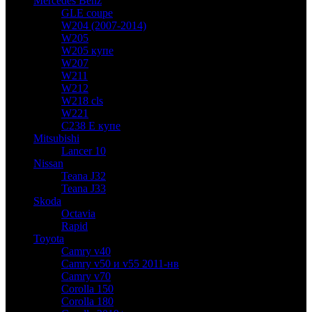
Mercedes Benz
GLE coupe
W204 (2007-2014)
W205
W205 купе
W207
W211
W212
W218 cls
W221
C238 E купе
Mitsubishi
Lancer 10
Nissan
Teana J32
Teana J33
Skoda
Octavia
Rapid
Toyota
Camry v40
Camry v50 и v55 2011-нв
Camry v70
Corolla 150
Corolla 180