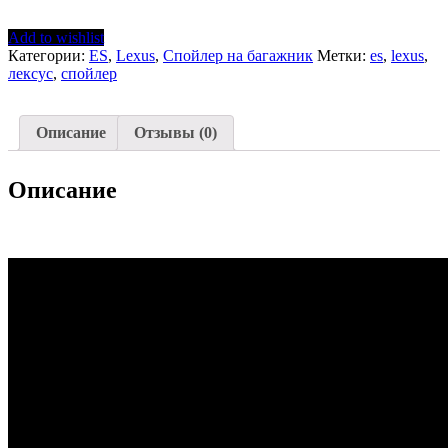
Lexus
ES
Add to wishlist
2012-
Категории:
ES
,
Lexus
,
Спойлер на багажник
Метки:
es
,
lexus
,
2019
лексус
,
спойлер
Описание
Отзывы (0)
Описание