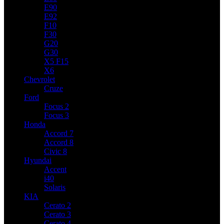
E90
E92
F10
F30
G20
G30
X5 F15
X6
Chevrolet
Cruze
Ford
Focus 2
Focus 3
Honda
Accord 7
Accord 8
Civic 8
Hyundai
Accent
i40
Solaris
KIA
Cerato 2
Cerato 3
Cerato 4