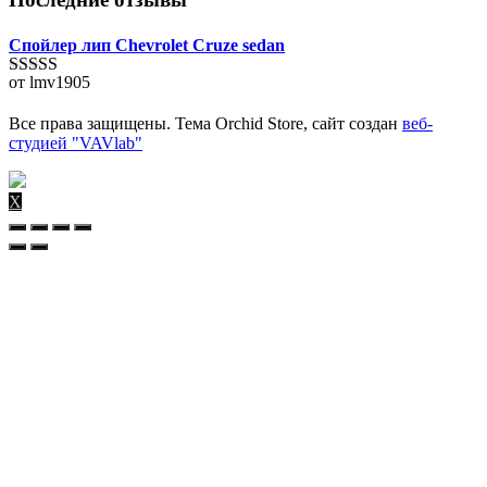
Спойлер лип Chevrolet Cruze sedan
от lmv1905
Оценка
5
из
5
Все права защищены. Тема Orchid Store, сайт создан
веб-
студией "VAVlab"
X