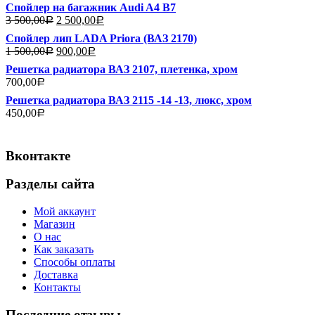
из 5
Спойлер на багажник Audi A4 B7
3 500,00
2 500,00
Р
Р
Спойлер лип LADA Priora (ВАЗ 2170)
1 500,00
900,00
Р
Р
Решетка радиатора ВАЗ 2107, плетенка, хром
700,00
Р
Решетка радиатора ВАЗ 2115 -14 -13, люкс, хром
450,00
Р
Вконтакте
Разделы сайта
Мой аккаунт
Магазин
О нас
Как заказать
Способы оплаты
Доставка
Контакты
Последние отзывы