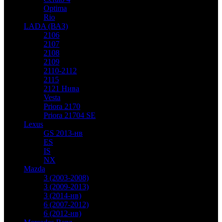
Optima
Rio
LADA (ВАЗ)
2106
2107
2108
2109
2110-2112
2115
2121 Нива
Vesta
Priora 2170
Priora 21704 SE
Lexus
GS 2013-нв
ES
IS
NX
Mazda
3 (2003-2008)
3 (2009-2013)
3 (2014-нв)
6 (2007-2012)
6 (2012-нв)