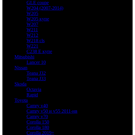
GLE coupe
W204 (2007-2014)
W205
W205 купе
W207
W211
W212
W218 cls
W221
C238 E купе
Mitsubishi
Lancer 10
Nissan
Teana J32
Teana J33
Skoda
Octavia
Rapid
Toyota
Camry v40
Camry v50 и v55 2011-нв
Camry v70
Corolla 150
Corolla 180
Corolla 2019+