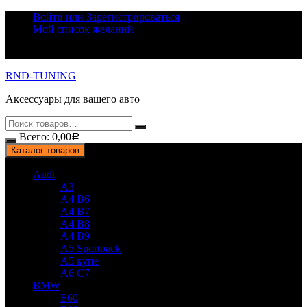
Перейти
Войти или Зарегистрироваться
к
Мой список желаний
содержимому
RND-TUNING
Аксессуары для вашего авто
Всего:
0,00
Р
Каталог товаров
Audi
A3
A4 B6
A4 B7
A4 B8
A4 B9
A5 Sportback
A5 купе
A6 C7
BMW
E60