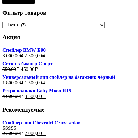
Фильтр товаров
Акция
Спойлер BMW E90
3 000,00
2 300,00
Р
Р
Сетка в бампер Спорт
550,00
450,00
Р
Р
Универсальный лип спойлер на багажник чёрный
1 800,00
1 500,00
Р
Р
Ретро колпаки Baby Moon R15
4 000,00
3 500,00
Р
Р
Рекомендуемые
Спойлер лип Chevrolet Cruze sedan
2 300,00
2 000,00
Р
Р
Оценка
5.00