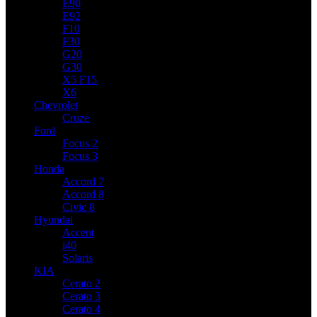
E90
E92
F10
F30
G20
G30
X5 F15
X6
Chevrolet
Cruze
Ford
Focus 2
Focus 3
Honda
Accord 7
Accord 8
Civic 8
Hyundai
Accent
i40
Solaris
KIA
Cerato 2
Cerato 3
Cerato 4