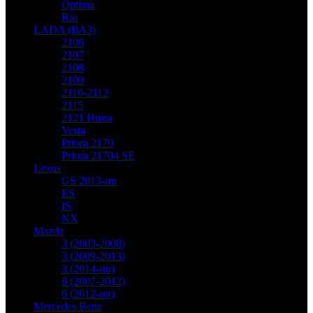
Optima
Rio
LADA (ВАЗ)
2106
2107
2108
2109
2110-2112
2115
2121 Нива
Vesta
Priora 2170
Priora 21704 SE
Lexus
GS 2013-нв
ES
IS
NX
Mazda
3 (2003-2008)
3 (2009-2013)
3 (2014-нв)
6 (2007-2012)
6 (2012-нв)
Mercedes Benz