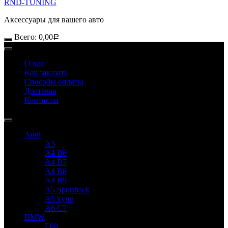
RND-TUNING
Аксессуары для вашего авто
Всего:
0,00
Р
О нас
Как заказать
Способы оплаты
Доставка
Контакты
Audi
A3
A4 B6
A4 B7
A4 B8
A4 B9
A5 Sportback
A5 купе
A6 C7
BMW
E60