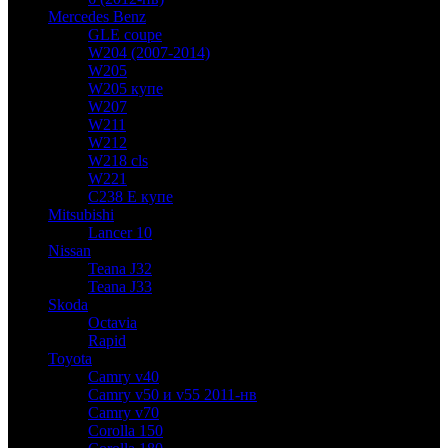
Mercedes Benz
GLE coupe
W204 (2007-2014)
W205
W205 купе
W207
W211
W212
W218 cls
W221
C238 E купе
Mitsubishi
Lancer 10
Nissan
Teana J32
Teana J33
Skoda
Octavia
Rapid
Toyota
Camry v40
Camry v50 и v55 2011-нв
Camry v70
Corolla 150