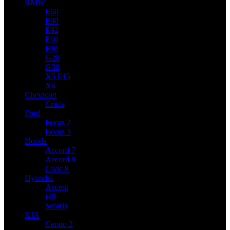
BMW
E60
E90
E92
F10
F30
G20
G30
X5 F15
X6
Chevrolet
Cruze
Ford
Focus 2
Focus 3
Honda
Accord 7
Accord 8
Civic 8
Hyundai
Accent
i40
Solaris
KIA
Cerato 2