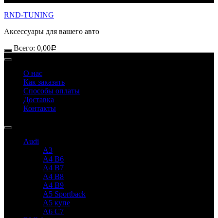
RND-TUNING
Аксессуары для вашего авто
Всего:
0,00
Р
О нас
Как заказать
Способы оплаты
Доставка
Контакты
Audi
A3
A4 B6
A4 B7
A4 B8
A4 B9
A5 Sportback
A5 купе
A6 C7