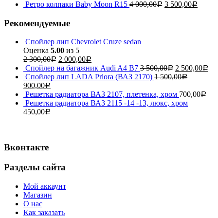
Ретро колпаки Baby Moon R15
4 000,00
3 500,00
Р
Р
Рекомендуемые
Спойлер лип Chevrolet Cruze sedan
Оценка
5.00
из 5
2 300,00
2 000,00
Р
Р
Спойлер на багажник Audi A4 B7
3 500,00
2 500,00
Р
Р
Спойлер лип LADA Priora (ВАЗ 2170)
1 500,00
Р
900,00
Р
Решетка радиатора ВАЗ 2107, плетенка, хром
700,00
Р
Решетка радиатора ВАЗ 2115 -14 -13, люкс, хром
450,00
Р
Вконтакте
Разделы сайта
Мой аккаунт
Магазин
О нас
Как заказать