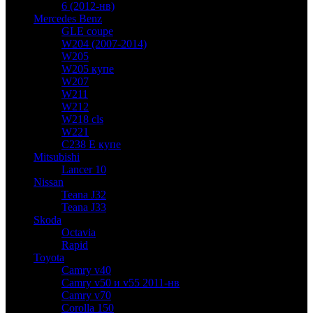
6 (2012-нв)
Mercedes Benz
GLE coupe
W204 (2007-2014)
W205
W205 купе
W207
W211
W212
W218 cls
W221
C238 E купе
Mitsubishi
Lancer 10
Nissan
Teana J32
Teana J33
Skoda
Octavia
Rapid
Toyota
Camry v40
Camry v50 и v55 2011-нв
Camry v70
Corolla 150