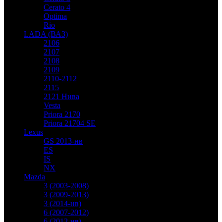
Cerato 4
Optima
Rio
LADA (ВАЗ)
2106
2107
2108
2109
2110-2112
2115
2121 Нива
Vesta
Priora 2170
Priora 21704 SE
Lexus
GS 2013-нв
ES
IS
NX
Mazda
3 (2003-2008)
3 (2009-2013)
3 (2014-нв)
6 (2007-2012)
6 (2012-нв)