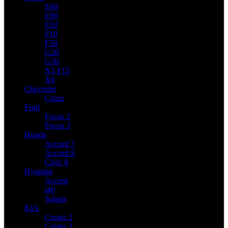
E60
E90
E92
F10
F30
G20
G30
X5 F15
X6
Chevrolet
Cruze
Ford
Focus 2
Focus 3
Honda
Accord 7
Accord 8
Civic 8
Hyundai
Accent
i40
Solaris
KIA
Cerato 2
Cerato 3