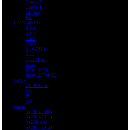
Cerato 3
Cerato 4
Optima
Rio
LADA (ВАЗ)
2106
2107
2108
2109
2110-2112
2115
2121 Нива
Vesta
Priora 2170
Priora 21704 SE
Lexus
GS 2013-нв
ES
IS
NX
Mazda
3 (2003-2008)
3 (2009-2013)
3 (2014-нв)
6 (2007-2012)