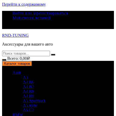
Перейти к содержимому
Войти или Зарегистрироваться
Мой список желаний
RND-TUNING
Аксессуары для вашего авто
Всего:
0,00
Р
Каталог товаров
Audi
A3
A4 B6
A4 B7
A4 B8
A4 B9
A5 Sportback
A5 купе
A6 C7
BMW