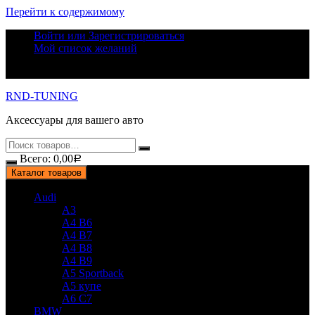
Перейти к содержимому
Войти или Зарегистрироваться
Мой список желаний
RND-TUNING
Аксессуары для вашего авто
Всего:
0,00
Р
Каталог товаров
Audi
A3
A4 B6
A4 B7
A4 B8
A4 B9
A5 Sportback
A5 купе
A6 C7
BMW