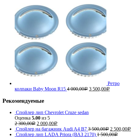
Ретро
колпаки Baby Moon R15
4 000,00
3 500,00
Р
Р
Рекомендуемые
Спойлер лип Chevrolet Cruze sedan
Оценка
5.00
из 5
2 300,00
2 000,00
Р
Р
Спойлер на багажник Audi A4 B7
3 500,00
2 500,00
Р
Р
Спойлер лип LADA Priora (ВАЗ 2170)
1 500,00
Р