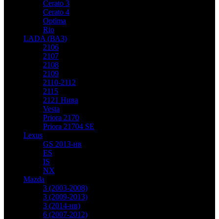
Cerato 3
Cerato 4
Optima
Rio
LADA (ВАЗ)
2106
2107
2108
2109
2110-2112
2115
2121 Нива
Vesta
Priora 2170
Priora 21704 SE
Lexus
GS 2013-нв
ES
IS
NX
Mazda
3 (2003-2008)
3 (2009-2013)
3 (2014-нв)
6 (2007-2012)