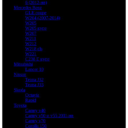
6 (2012-нв)
Mercedes Benz
GLE coupe
W204 (2007-2014)
W205
W205 купе
W207
W211
W212
W218 cls
W221
C238 E купе
Mitsubishi
Lancer 10
Nissan
Teana J32
Teana J33
Skoda
Octavia
Rapid
Toyota
Camry v40
Camry v50 и v55 2011-нв
Camry v70
Corolla 150