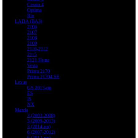
Cerato 4
Optima
Rio
LADA (ВАЗ)
2106
2107
2108
2109
2110-2112
2115
2121 Нива
Vesta
Priora 2170
Priora 21704 SE
Lexus
GS 2013-нв
ES
IS
NX
Mazda
3 (2003-2008)
3 (2009-2013)
3 (2014-нв)
6 (2007-2012)
6 (2012-нв)