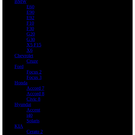
BMW
E60
E90
E92
F10
F30
G20
G30
X5 F15
X6
Chevrolet
Cruze
Ford
Focus 2
Focus 3
Honda
Accord 7
Accord 8
Civic 8
Hyundai
Accent
i40
Solaris
KIA
Cerato 2