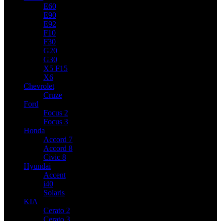
E60
E90
E92
F10
F30
G20
G30
X5 F15
X6
Chevrolet
Cruze
Ford
Focus 2
Focus 3
Honda
Accord 7
Accord 8
Civic 8
Hyundai
Accent
i40
Solaris
KIA
Cerato 2
Cerato 3