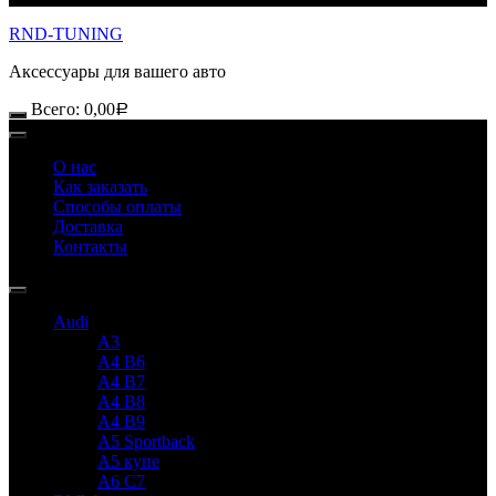
RND-TUNING
Аксессуары для вашего авто
Всего:
0,00
Р
О нас
Как заказать
Способы оплаты
Доставка
Контакты
Audi
A3
A4 B6
A4 B7
A4 B8
A4 B9
A5 Sportback
A5 купе
A6 C7