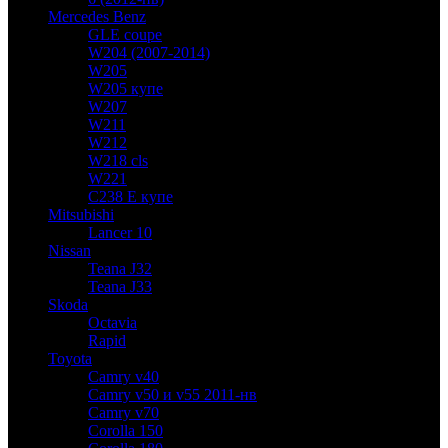
Mercedes Benz
GLE coupe
W204 (2007-2014)
W205
W205 купе
W207
W211
W212
W218 cls
W221
C238 E купе
Mitsubishi
Lancer 10
Nissan
Teana J32
Teana J33
Skoda
Octavia
Rapid
Toyota
Camry v40
Camry v50 и v55 2011-нв
Camry v70
Corolla 150