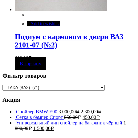
Add to wishlist
Подиум с карманом в двери ВАЗ
2101-07 (№2)
600,00
Р
В корзину
Фильтр товаров
Акция
Спойлер BMW E90
3 000,00
2 300,00
Р
Р
Сетка в бампер Спорт
550,00
450,00
Р
Р
Универсальный лип спойлер на багажник чёрный
1
800,00
1 500,00
Р
Р