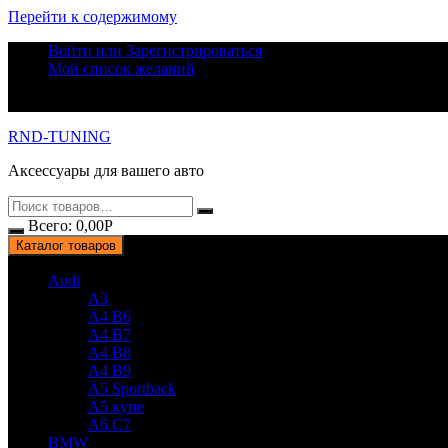
Перейти к содержимому
Войти или Зарегистрироваться
Мой список желаний
RND-TUNING
Аксессуары для вашего авто
Всего:
0,00
Р
Каталог товаров
Audi
A3
A4 B6
A4 B7
A4 B8
A4 B9
A5 Sportback
A5 купе
A6 C7
BMW