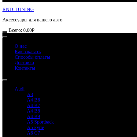
RND-TUNING
Аксессуары для вашего авто
Всего:
0,00
Р
О нас
Как заказать
Способы оплаты
Доставка
Контакты
Audi
A3
A4 B6
A4 B7
A4 B8
A4 B9
A5 Sportback
A5 купе
A6 C7