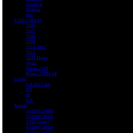
Cerato 4
Optima
Rio
LADA (ВАЗ)
2106
2107
2108
2109
2110-2112
2115
2121 Нива
Vesta
Priora 2170
Priora 21704 SE
Lexus
GS 2013-нв
ES
IS
NX
Mazda
3 (2003-2008)
3 (2009-2013)
3 (2014-нв)
6 (2007-2012)
6 (2012-нв)