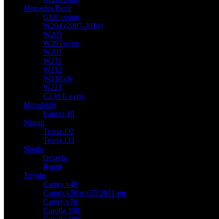
Mercedes Benz
GLE coupe
W204 (2007-2014)
W205
W205 купе
W207
W211
W212
W218 cls
W221
C238 E купе
Mitsubishi
Lancer 10
Nissan
Teana J32
Teana J33
Skoda
Octavia
Rapid
Toyota
Camry v40
Camry v50 и v55 2011-нв
Camry v70
Corolla 150