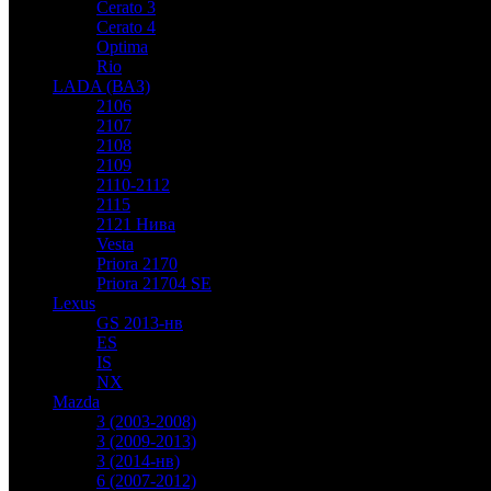
Cerato 3
Cerato 4
Optima
Rio
LADA (ВАЗ)
2106
2107
2108
2109
2110-2112
2115
2121 Нива
Vesta
Priora 2170
Priora 21704 SE
Lexus
GS 2013-нв
ES
IS
NX
Mazda
3 (2003-2008)
3 (2009-2013)
3 (2014-нв)
6 (2007-2012)