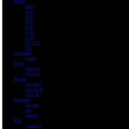
BMW
E60
E90
E92
F10
F30
G20
G30
X5 F15
X6
Chevrolet
Cruze
Ford
Focus 2
Focus 3
Honda
Accord 7
Accord 8
Civic 8
Hyundai
Accent
i40
Solaris
KIA
Cerato 2