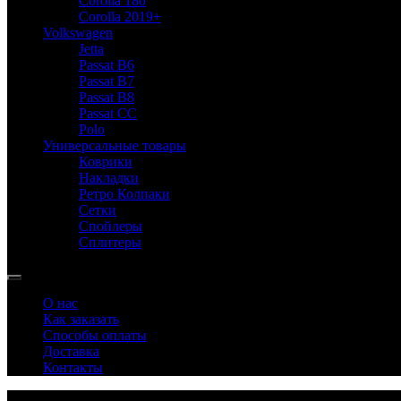
Corolla 180
Corolla 2019+
Volkswagen
Jetta
Passat B6
Passat B7
Passat B8
Passat CC
Polo
Универсальные товары
Коврики
Накладки
Ретро Колпаки
Сетки
Спойлеры
Сплитеры
О нас
Как заказать
Способы оплаты
Доставка
Контакты