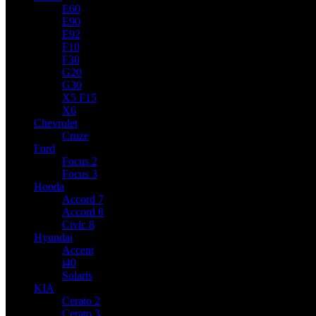
E60
E90
E92
F10
F30
G20
G30
X5 F15
X6
Chevrolet
Cruze
Ford
Focus 2
Focus 3
Honda
Accord 7
Accord 8
Civic 8
Hyundai
Accent
i40
Solaris
KIA
Cerato 2
Cerato 3