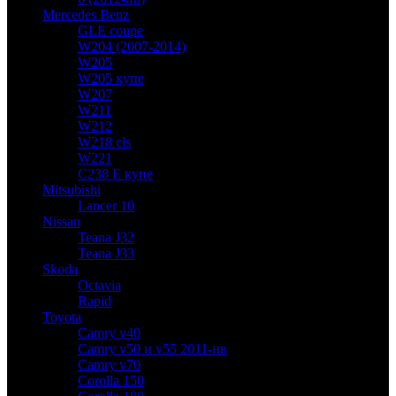
Mercedes Benz
GLE coupe
W204 (2007-2014)
W205
W205 купе
W207
W211
W212
W218 cls
W221
C238 E купе
Mitsubishi
Lancer 10
Nissan
Teana J32
Teana J33
Skoda
Octavia
Rapid
Toyota
Camry v40
Camry v50 и v55 2011-нв
Camry v70
Corolla 150