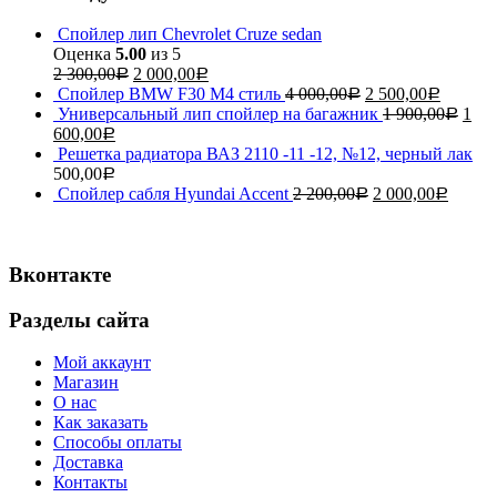
Спойлер лип Chevrolet Cruze sedan
Оценка
5.00
из 5
2 300,00
2 000,00
Р
Р
Спойлер BMW F30 M4 стиль
4 000,00
2 500,00
Р
Р
Универсальный лип спойлер на багажник
1 900,00
1
Р
600,00
Р
Решетка радиатора ВАЗ 2110 -11 -12, №12, черный лак
500,00
Р
Спойлер сабля Hyundai Accent
2 200,00
2 000,00
Р
Р
Вконтакте
Разделы сайта
Мой аккаунт
Магазин
О нас
Как заказать
Способы оплаты
Доставка
Контакты