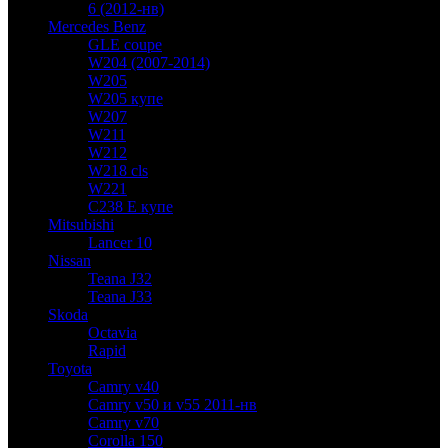
6 (2012-нв)
Mercedes Benz
GLE coupe
W204 (2007-2014)
W205
W205 купе
W207
W211
W212
W218 cls
W221
C238 E купе
Mitsubishi
Lancer 10
Nissan
Teana J32
Teana J33
Skoda
Octavia
Rapid
Toyota
Camry v40
Camry v50 и v55 2011-нв
Camry v70
Corolla 150