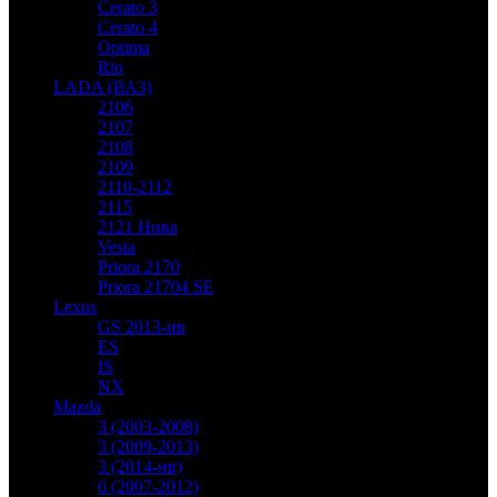
Cerato 3
Cerato 4
Optima
Rio
LADA (ВАЗ)
2106
2107
2108
2109
2110-2112
2115
2121 Нива
Vesta
Priora 2170
Priora 21704 SE
Lexus
GS 2013-нв
ES
IS
NX
Mazda
3 (2003-2008)
3 (2009-2013)
3 (2014-нв)
6 (2007-2012)