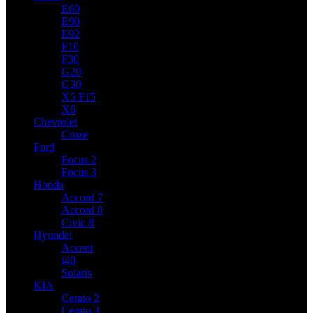
E60
E90
E92
F10
F30
G20
G30
X5 F15
X6
Chevrolet
Cruze
Ford
Focus 2
Focus 3
Honda
Accord 7
Accord 8
Civic 8
Hyundai
Accent
i40
Solaris
KIA
Cerato 2
Cerato 3