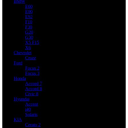
BMW
E60
E90
E92
F10
F30
G20
G30
X5 F15
X6
Chevrolet
Cruze
Ford
Focus 2
Focus 3
Honda
Accord 7
Accord 8
Civic 8
Hyundai
Accent
i40
Solaris
KIA
Cerato 2