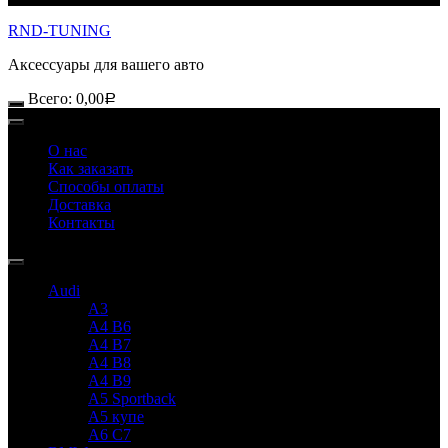
RND-TUNING
Аксессуары для вашего авто
Всего:
0,00
Р
О нас
Как заказать
Способы оплаты
Доставка
Контакты
Audi
A3
A4 B6
A4 B7
A4 B8
A4 B9
A5 Sportback
A5 купе
A6 C7