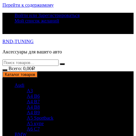
Перейти к содержимому
Войти или Зарегистрироваться
Мой список желаний
RND-TUNING
Аксессуары для вашего авто
Всего:
0,00
Р
Каталог товаров
Audi
A3
A4 B6
A4 B7
A4 B8
A4 B9
A5 Sportback
A5 купе
A6 C7
BMW