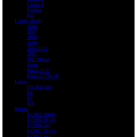
Cerato 4
Optima
Rio
LADA (ВАЗ)
2106
2107
2108
2109
2110-2112
2115
2121 Нива
Vesta
Priora 2170
Priora 21704 SE
Lexus
GS 2013-нв
ES
IS
NX
Mazda
3 (2003-2008)
3 (2009-2013)
3 (2014-нв)
6 (2007-2012)
6 (2012-нв)