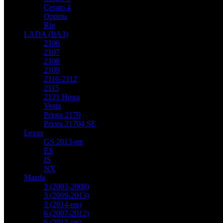
Cerato 4
Optima
Rio
LADA (ВАЗ)
2106
2107
2108
2109
2110-2112
2115
2121 Нива
Vesta
Priora 2170
Priora 21704 SE
Lexus
GS 2013-нв
ES
IS
NX
Mazda
3 (2003-2008)
3 (2009-2013)
3 (2014-нв)
6 (2007-2012)
6 (2012-нв)