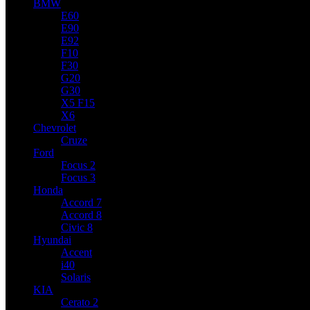
BMW
E60
E90
E92
F10
F30
G20
G30
X5 F15
X6
Chevrolet
Cruze
Ford
Focus 2
Focus 3
Honda
Accord 7
Accord 8
Civic 8
Hyundai
Accent
i40
Solaris
KIA
Cerato 2