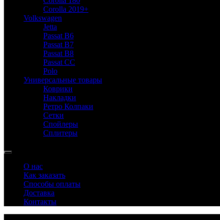
Corolla 180
Corolla 2019+
Volkswagen
Jetta
Passat B6
Passat B7
Passat B8
Passat CC
Polo
Универсальные товары
Коврики
Накладки
Ретро Колпаки
Сетки
Спойлеры
Сплитеры
О нас
Как заказать
Способы оплаты
Доставка
Контакты