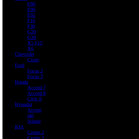
E60
E90
E92
F10
F30
G20
G30
X5 F15
X6
Chevrolet
Cruze
Ford
Focus 2
Focus 3
Honda
Accord 7
Accord 8
Civic 8
Hyundai
Accent
i40
Solaris
KIA
Cerato 2
Cerato 3