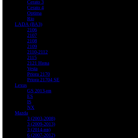
Cerato 3
Cerato 4
Optima
Rio
LADA (ВАЗ)
2106
2107
2108
2109
2110-2112
2115
2121 Нива
Vesta
Priora 2170
Priora 21704 SE
Lexus
GS 2013-нв
ES
IS
NX
Mazda
3 (2003-2008)
3 (2009-2013)
3 (2014-нв)
6 (2007-2012)