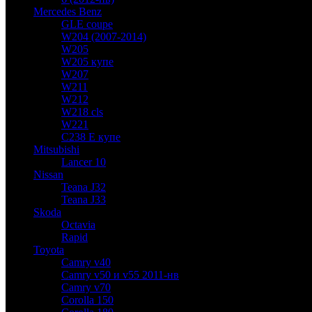
Mercedes Benz
GLE coupe
W204 (2007-2014)
W205
W205 купе
W207
W211
W212
W218 cls
W221
C238 E купе
Mitsubishi
Lancer 10
Nissan
Teana J32
Teana J33
Skoda
Octavia
Rapid
Toyota
Camry v40
Camry v50 и v55 2011-нв
Camry v70
Corolla 150