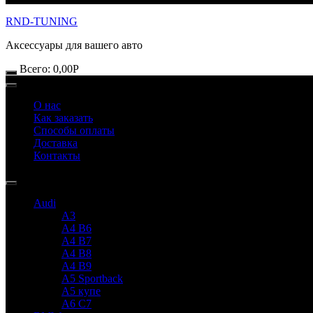
RND-TUNING
Аксессуары для вашего авто
Всего:
0,00
Р
О нас
Как заказать
Способы оплаты
Доставка
Контакты
Audi
A3
A4 B6
A4 B7
A4 B8
A4 B9
A5 Sportback
A5 купе
A6 C7