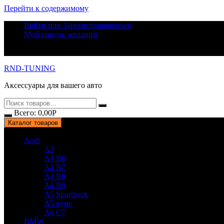
Перейти к содержимому
Войти или Зарегистрироваться
Мой список желаний
RND-TUNING
Аксессуары для вашего авто
Всего:
0,00
Р
Каталог товаров
Audi
A3
A4 B6
A4 B7
A4 B8
A4 B9
A5 Sportback
A5 купе
A6 C7
BMW