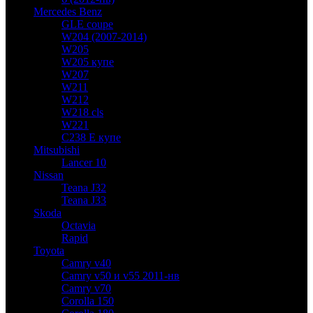
Mercedes Benz
GLE coupe
W204 (2007-2014)
W205
W205 купе
W207
W211
W212
W218 cls
W221
C238 E купе
Mitsubishi
Lancer 10
Nissan
Teana J32
Teana J33
Skoda
Octavia
Rapid
Toyota
Camry v40
Camry v50 и v55 2011-нв
Camry v70
Corolla 150