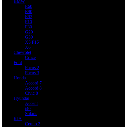
BMW
E60
E90
E92
F10
F30
G20
G30
X5 F15
X6
Chevrolet
Cruze
Ford
Focus 2
Focus 3
Honda
Accord 7
Accord 8
Civic 8
Hyundai
Accent
i40
Solaris
KIA
Cerato 2