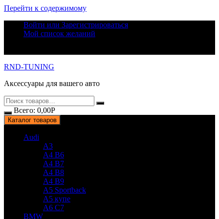
Перейти к содержимому
Войти или Зарегистрироваться
Мой список желаний
RND-TUNING
Аксессуары для вашего авто
Всего:
0,00
Р
Каталог товаров
Audi
A3
A4 B6
A4 B7
A4 B8
A4 B9
A5 Sportback
A5 купе
A6 C7
BMW