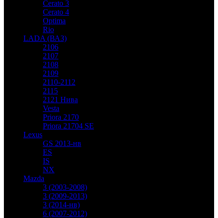
Cerato 3
Cerato 4
Optima
Rio
LADA (ВАЗ)
2106
2107
2108
2109
2110-2112
2115
2121 Нива
Vesta
Priora 2170
Priora 21704 SE
Lexus
GS 2013-нв
ES
IS
NX
Mazda
3 (2003-2008)
3 (2009-2013)
3 (2014-нв)
6 (2007-2012)