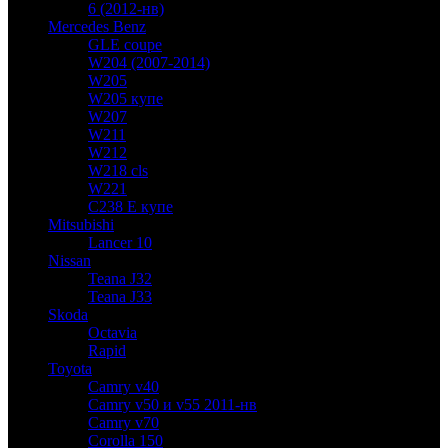
6 (2012-нв)
Mercedes Benz
GLE coupe
W204 (2007-2014)
W205
W205 купе
W207
W211
W212
W218 cls
W221
C238 E купе
Mitsubishi
Lancer 10
Nissan
Teana J32
Teana J33
Skoda
Octavia
Rapid
Toyota
Camry v40
Camry v50 и v55 2011-нв
Camry v70
Corolla 150