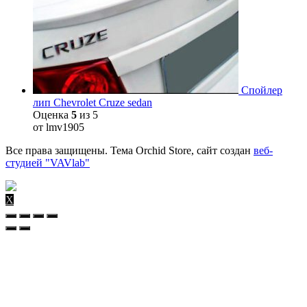
Спойлер
лип Chevrolet Cruze sedan
Оценка
5
из 5
от lmv1905
Все права защищены. Тема Orchid Store, сайт создан
веб-
студией "VAVlab"
X