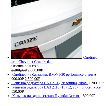
Спойлер
лип Chevrolet Cruze sedan
Оценка
5.00
из 5
2 300,00
Р
2 000,00
Р
Спойлер на багажник BMW F30 perfomance стиль
3
900,00
Р
2 500,00
Р
Решетка радиатора ВАЗ 2106, сплошная, хром
1 200,00
Р
Решетка радиатора ВАЗ 2110 -11 -12, три полосы, хром
550,00
Р
Козырек на заднее стекло Hyundai Accent
1 800,00
Р