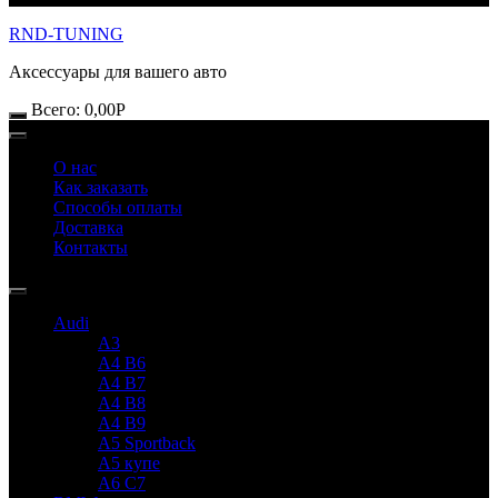
RND-TUNING
Аксессуары для вашего авто
Всего:
0,00
Р
О нас
Как заказать
Способы оплаты
Доставка
Контакты
Audi
A3
A4 B6
A4 B7
A4 B8
A4 B9
A5 Sportback
A5 купе
A6 C7