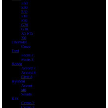
E60
E90
E92
F10
F30
G20
G30
X5 F15
X6
Chevrolet
Cruze
Ford
Focus 2
Focus 3
Honda
Accord 7
Accord 8
Civic 8
Hyundai
Accent
i40
Solaris
KIA
Cerato 2
Cerato 3