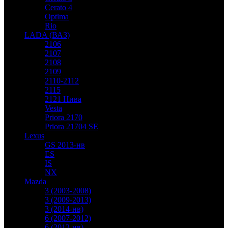
Cerato 4
Optima
Rio
LADA (ВАЗ)
2106
2107
2108
2109
2110-2112
2115
2121 Нива
Vesta
Priora 2170
Priora 21704 SE
Lexus
GS 2013-нв
ES
IS
NX
Mazda
3 (2003-2008)
3 (2009-2013)
3 (2014-нв)
6 (2007-2012)
6 (2012-нв)