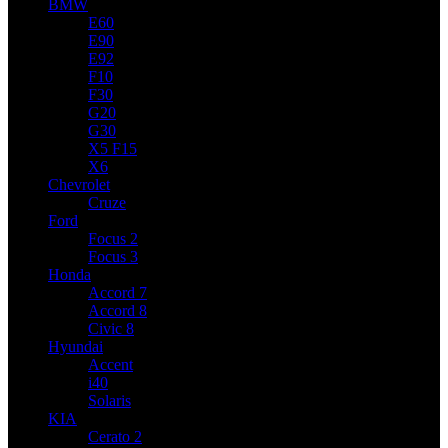
BMW
E60
E90
E92
F10
F30
G20
G30
X5 F15
X6
Chevrolet
Cruze
Ford
Focus 2
Focus 3
Honda
Accord 7
Accord 8
Civic 8
Hyundai
Accent
i40
Solaris
KIA
Cerato 2