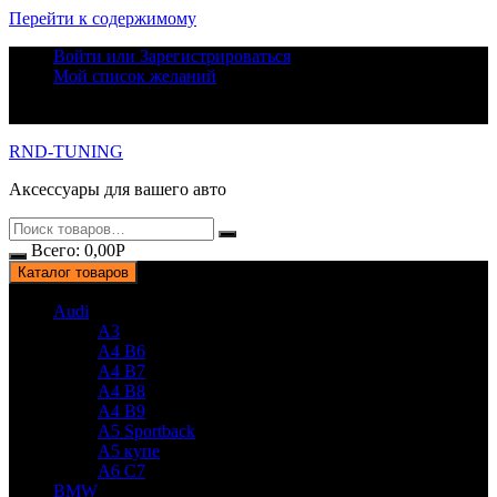
Перейти к содержимому
Войти или Зарегистрироваться
Мой список желаний
RND-TUNING
Аксессуары для вашего авто
Всего:
0,00
Р
Каталог товаров
Audi
A3
A4 B6
A4 B7
A4 B8
A4 B9
A5 Sportback
A5 купе
A6 C7
BMW