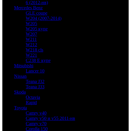
6 (2012-нв)
Mercedes Benz
GLE coupe
W204 (2007-2014)
W205
W205 купе
W207
W211
W212
W218 cls
W221
C238 E купе
Mitsubishi
Lancer 10
Nissan
Teana J32
Teana J33
Skoda
Octavia
Rapid
Toyota
Camry v40
Camry v50 и v55 2011-нв
Camry v70
Corolla 150