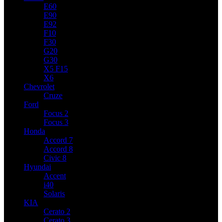
E60
E90
E92
F10
F30
G20
G30
X5 F15
X6
Chevrolet
Cruze
Ford
Focus 2
Focus 3
Honda
Accord 7
Accord 8
Civic 8
Hyundai
Accent
i40
Solaris
KIA
Cerato 2
Cerato 3