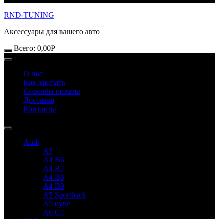
RND-TUNING
Аксессуары для вашего авто
Всего:
0,00
Р
О нас
Как заказать
Способы оплаты
Доставка
Контакты
Audi
A3
A4 B6
A4 B7
A4 B8
A4 B9
A5 Sportback
A5 купе
A6 C7