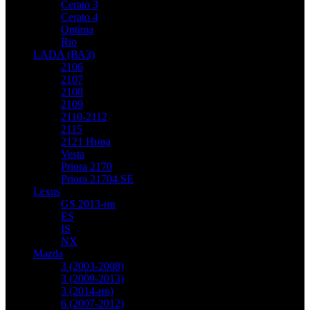
Cerato 3
Cerato 4
Optima
Rio
LADA (ВАЗ)
2106
2107
2108
2109
2110-2112
2115
2121 Нива
Vesta
Priora 2170
Priora 21704 SE
Lexus
GS 2013-нв
ES
IS
NX
Mazda
3 (2003-2008)
3 (2009-2013)
3 (2014-нв)
6 (2007-2012)