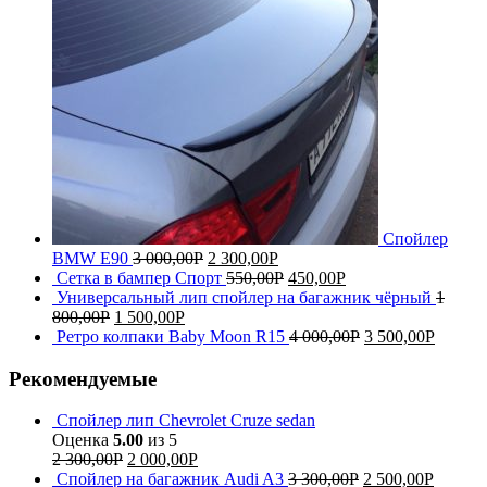
Спойлер
BMW E90
3 000,00
Р
2 300,00
Р
Сетка в бампер Спорт
550,00
Р
450,00
Р
Универсальный лип спойлер на багажник чёрный
1
800,00
Р
1 500,00
Р
Ретро колпаки Baby Moon R15
4 000,00
Р
3 500,00
Р
Рекомендуемые
Спойлер лип Chevrolet Cruze sedan
Оценка
5.00
из 5
2 300,00
Р
2 000,00
Р
Спойлер на багажник Audi A3
3 300,00
Р
2 500,00
Р