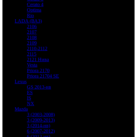
Cerato 4
Optima
Rio
LADA (ВАЗ)
2106
2107
2108
2109
2110-2112
2115
2121 Нива
Vesta
Priora 2170
Priora 21704 SE
Lexus
GS 2013-нв
ES
IS
NX
Mazda
3 (2003-2008)
3 (2009-2013)
3 (2014-нв)
6 (2007-2012)
6 (2012-нв)