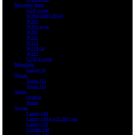
Mercedes Benz
GLE coupe
W204 (2007-2014)
W205
W205 купе
W207
W211
W212
W218 cls
W221
C238 E купе
Mitsubishi
Lancer 10
Nissan
Teana J32
Teana J33
Skoda
Octavia
Rapid
Toyota
Camry v40
Camry v50 и v55 2011-нв
Camry v70
Corolla 150