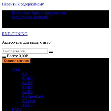
Перейти к содержимому
Войти или Зарегистрироваться
Мой список желаний
RND-TUNING
Аксессуары для вашего авто
Всего:
0,00
Р
Каталог товаров
Audi
A3
A4 B6
A4 B7
A4 B8
A4 B9
A5 Sportback
A5 купе
A6 C7
BMW