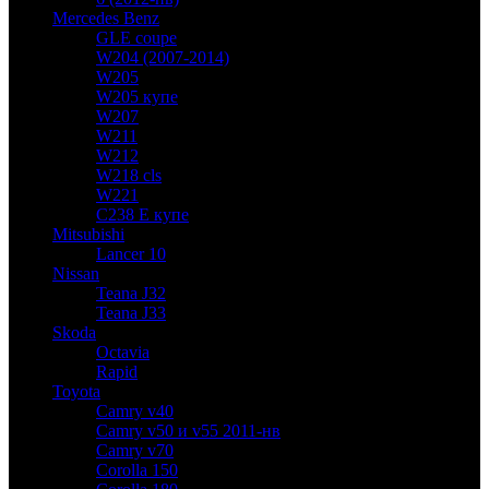
Mercedes Benz
GLE coupe
W204 (2007-2014)
W205
W205 купе
W207
W211
W212
W218 cls
W221
C238 E купе
Mitsubishi
Lancer 10
Nissan
Teana J32
Teana J33
Skoda
Octavia
Rapid
Toyota
Camry v40
Camry v50 и v55 2011-нв
Camry v70
Corolla 150