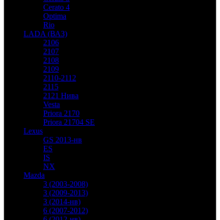
Cerato 4
Optima
Rio
LADA (ВАЗ)
2106
2107
2108
2109
2110-2112
2115
2121 Нива
Vesta
Priora 2170
Priora 21704 SE
Lexus
GS 2013-нв
ES
IS
NX
Mazda
3 (2003-2008)
3 (2009-2013)
3 (2014-нв)
6 (2007-2012)
6 (2012-нв)