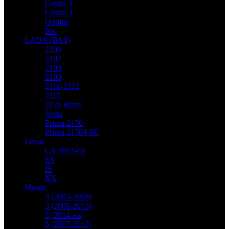
Cerato 3
Cerato 4
Optima
Rio
LADA (ВАЗ)
2106
2107
2108
2109
2110-2112
2115
2121 Нива
Vesta
Priora 2170
Priora 21704 SE
Lexus
GS 2013-нв
ES
IS
NX
Mazda
3 (2003-2008)
3 (2009-2013)
3 (2014-нв)
6 (2007-2012)