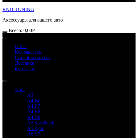
RND-TUNING
Аксессуары для вашего авто
Всего:
0,00
Р
О нас
Как заказать
Способы оплаты
Доставка
Контакты
Audi
A3
A4 B6
A4 B7
A4 B8
A4 B9
A5 Sportback
A5 купе
A6 C7