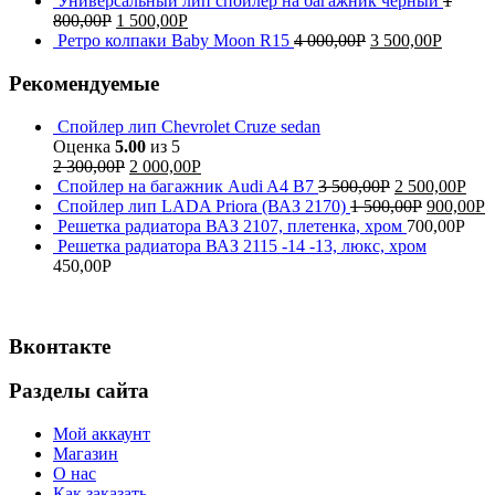
Универсальный лип спойлер на багажник чёрный
1
800,00
Р
1 500,00
Р
Ретро колпаки Baby Moon R15
4 000,00
Р
3 500,00
Р
Рекомендуемые
Спойлер лип Chevrolet Cruze sedan
Оценка
5.00
из 5
2 300,00
Р
2 000,00
Р
Спойлер на багажник Audi A4 B7
3 500,00
Р
2 500,00
Р
Спойлер лип LADA Priora (ВАЗ 2170)
1 500,00
Р
900,00
Р
Решетка радиатора ВАЗ 2107, плетенка, хром
700,00
Р
Решетка радиатора ВАЗ 2115 -14 -13, люкс, хром
450,00
Р
Вконтакте
Разделы сайта
Мой аккаунт
Магазин
О нас
Как заказать