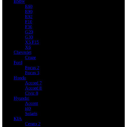
BMW
E60
E90
E92
F10
F30
G20
G30
X5 F15
X6
Chevrolet
Cruze
Ford
Focus 2
Focus 3
Honda
Accord 7
Accord 8
Civic 8
Hyundai
Accent
i40
Solaris
KIA
Cerato 2