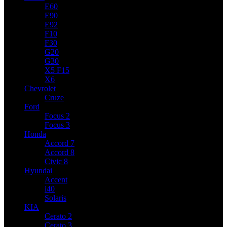
E60
E90
E92
F10
F30
G20
G30
X5 F15
X6
Chevrolet
Cruze
Ford
Focus 2
Focus 3
Honda
Accord 7
Accord 8
Civic 8
Hyundai
Accent
i40
Solaris
KIA
Cerato 2
Cerato 3