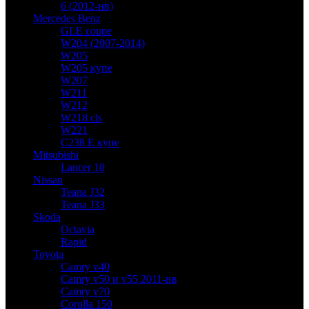
6 (2012-нв)
Mercedes Benz
GLE coupe
W204 (2007-2014)
W205
W205 купе
W207
W211
W212
W218 cls
W221
C238 E купе
Mitsubishi
Lancer 10
Nissan
Teana J32
Teana J33
Skoda
Octavia
Rapid
Toyota
Camry v40
Camry v50 и v55 2011-нв
Camry v70
Corolla 150