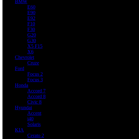
BMW
E60
E90
E92
F10
F30
G20
G30
X5 F15
X6
Chevrolet
Cruze
Ford
Focus 2
Focus 3
Honda
Accord 7
Accord 8
Civic 8
Hyundai
Accent
i40
Solaris
KIA
Cerato 2