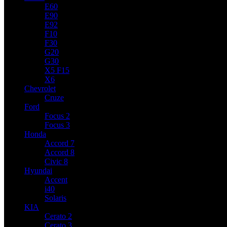
E60
E90
E92
F10
F30
G20
G30
X5 F15
X6
Chevrolet
Cruze
Ford
Focus 2
Focus 3
Honda
Accord 7
Accord 8
Civic 8
Hyundai
Accent
i40
Solaris
KIA
Cerato 2
Cerato 3