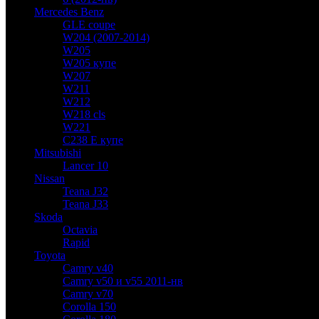
Mercedes Benz
GLE coupe
W204 (2007-2014)
W205
W205 купе
W207
W211
W212
W218 cls
W221
C238 E купе
Mitsubishi
Lancer 10
Nissan
Teana J32
Teana J33
Skoda
Octavia
Rapid
Toyota
Camry v40
Camry v50 и v55 2011-нв
Camry v70
Corolla 150