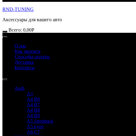
RND-TUNING
Аксессуары для вашего авто
Всего:
0,00
Р
О нас
Как заказать
Способы оплаты
Доставка
Контакты
Audi
A3
A4 B6
A4 B7
A4 B8
A4 B9
A5 Sportback
A5 купе
A6 C7