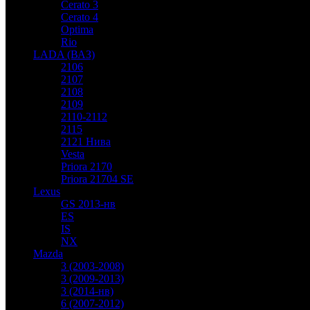
Cerato 3
Cerato 4
Optima
Rio
LADA (ВАЗ)
2106
2107
2108
2109
2110-2112
2115
2121 Нива
Vesta
Priora 2170
Priora 21704 SE
Lexus
GS 2013-нв
ES
IS
NX
Mazda
3 (2003-2008)
3 (2009-2013)
3 (2014-нв)
6 (2007-2012)