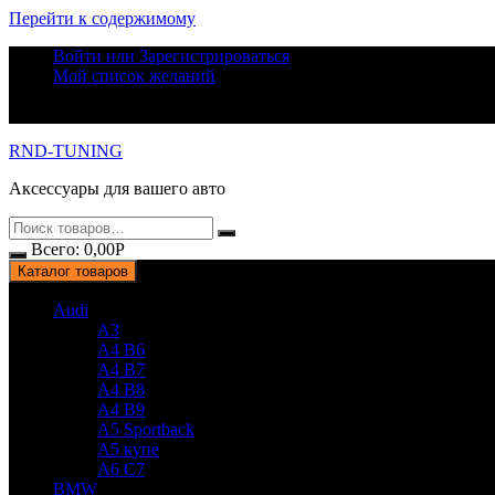
Перейти к содержимому
Войти или Зарегистрироваться
Мой список желаний
RND-TUNING
Аксессуары для вашего авто
Всего:
0,00
Р
Каталог товаров
Audi
A3
A4 B6
A4 B7
A4 B8
A4 B9
A5 Sportback
A5 купе
A6 C7
BMW