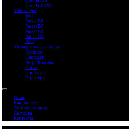
Corolla 180
Corolla 2019+
Volkswagen
Jetta
Passat B6
Passat B7
Passat B8
Passat CC
Polo
Универсальные товары
Коврики
Накладки
Ретро Колпаки
Сетки
Спойлеры
Сплитеры
О нас
Как заказать
Способы оплаты
Доставка
Контакты