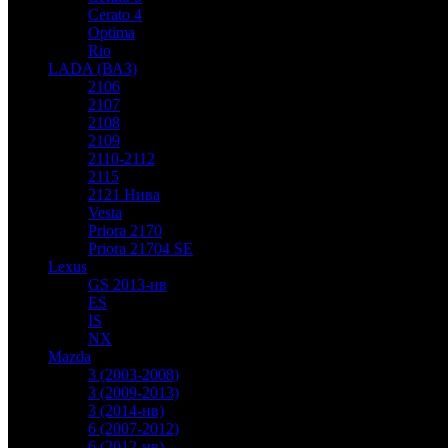
Cerato 4
Optima
Rio
LADA (ВАЗ)
2106
2107
2108
2109
2110-2112
2115
2121 Нива
Vesta
Priora 2170
Priora 21704 SE
Lexus
GS 2013-нв
ES
IS
NX
Mazda
3 (2003-2008)
3 (2009-2013)
3 (2014-нв)
6 (2007-2012)
6 (2012-нв)