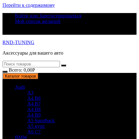
Перейти к содержимому
Войти или Зарегистрироваться
Мой список желаний
RND-TUNING
Аксессуары для вашего авто
Всего:
0,00
Р
Каталог товаров
Audi
A3
A4 B6
A4 B7
A4 B8
A4 B9
A5 Sportback
A5 купе
A6 C7
BMW