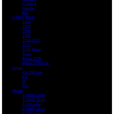
Cerato 4
Optima
Rio
LADA (ВАЗ)
2106
2107
2108
2109
2110-2112
2115
2121 Нива
Vesta
Priora 2170
Priora 21704 SE
Lexus
GS 2013-нв
ES
IS
NX
Mazda
3 (2003-2008)
3 (2009-2013)
3 (2014-нв)
6 (2007-2012)
6 (2012-нв)