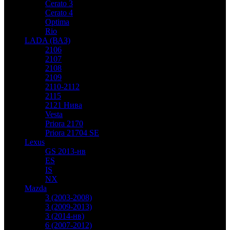
Cerato 3
Cerato 4
Optima
Rio
LADA (ВАЗ)
2106
2107
2108
2109
2110-2112
2115
2121 Нива
Vesta
Priora 2170
Priora 21704 SE
Lexus
GS 2013-нв
ES
IS
NX
Mazda
3 (2003-2008)
3 (2009-2013)
3 (2014-нв)
6 (2007-2012)