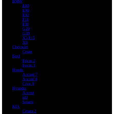
BMW
E60
E90
E92
F10
F30
G20
G30
X5 F15
X6
Chevrolet
Cruze
Ford
Focus 2
Focus 3
Honda
Accord 7
Accord 8
Civic 8
Hyundai
Accent
i40
Solaris
KIA
Cerato 2