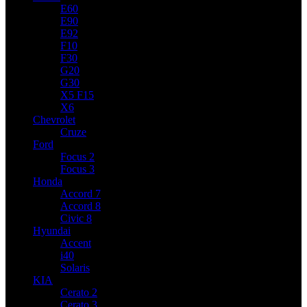
E60
E90
E92
F10
F30
G20
G30
X5 F15
X6
Chevrolet
Cruze
Ford
Focus 2
Focus 3
Honda
Accord 7
Accord 8
Civic 8
Hyundai
Accent
i40
Solaris
KIA
Cerato 2
Cerato 3