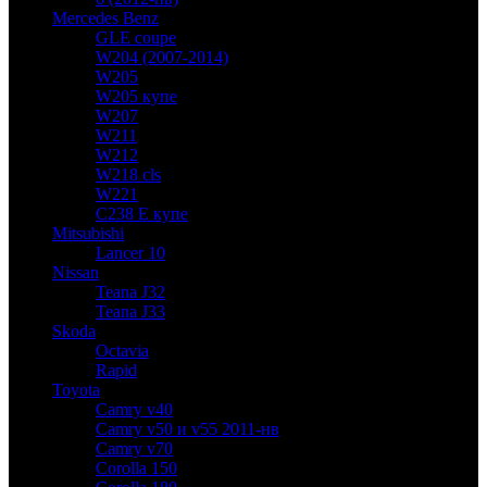
Mercedes Benz
GLE coupe
W204 (2007-2014)
W205
W205 купе
W207
W211
W212
W218 cls
W221
C238 E купе
Mitsubishi
Lancer 10
Nissan
Teana J32
Teana J33
Skoda
Octavia
Rapid
Toyota
Camry v40
Camry v50 и v55 2011-нв
Camry v70
Corolla 150