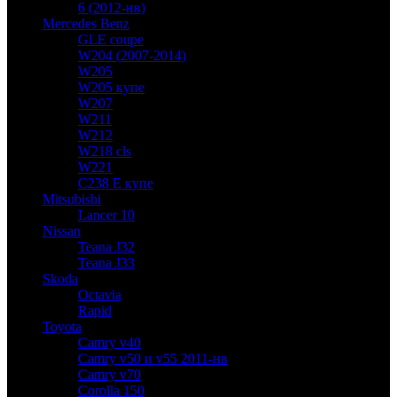
6 (2012-нв)
Mercedes Benz
GLE coupe
W204 (2007-2014)
W205
W205 купе
W207
W211
W212
W218 cls
W221
C238 E купе
Mitsubishi
Lancer 10
Nissan
Teana J32
Teana J33
Skoda
Octavia
Rapid
Toyota
Camry v40
Camry v50 и v55 2011-нв
Camry v70
Corolla 150