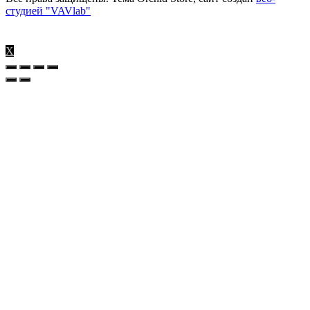
студией "VAVlab"
X