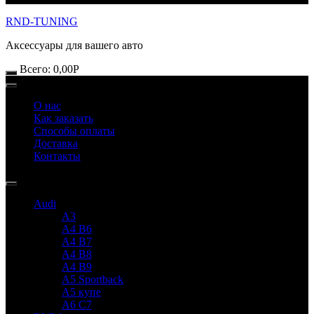
RND-TUNING
Аксессуары для вашего авто
Всего:
0,00
Р
О нас
Как заказать
Способы оплаты
Доставка
Контакты
Audi
A3
A4 B6
A4 B7
A4 B8
A4 B9
A5 Sportback
A5 купе
A6 C7