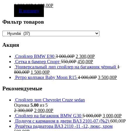
1 300,00
Р
1 000,00
Р
В корзину
Фильтр товаров
Акция
Спойлер BMW E90
3 000,00
Р
2 300,00
Р
Сетка в бампер Спорт
550,00
Р
450,00
Р
Универсальный лип спойлер на багажник чёрный
1
800,00
Р
1 500,00
Р
Ретро колпаки Baby Moon R15
4 000,00
Р
3 500,00
Р
Рекомендуемые
Спойлер лип Chevrolet Cruze sedan
Оценка
5.00
из 5
2 300,00
Р
2 000,00
Р
Спойлер на багажник BMW G30
5 000,00
Р
3 000,00
Р
Подиум с карманом в двери ВАЗ 2101-07 (№2)
600,00
Р
Решётка радиатора ВАЗ 2110 -11 -12, люкс, хром