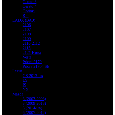
Cerato 3
Cerato 4
Optima
Rio
LADA (ВАЗ)
2106
2107
2108
2109
2110-2112
2115
2121 Нива
Vesta
Priora 2170
Priora 21704 SE
Lexus
GS 2013-нв
ES
IS
NX
Mazda
3 (2003-2008)
3 (2009-2013)
3 (2014-нв)
6 (2007-2012)