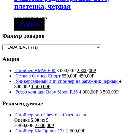
плетенка, черная
900,00
Р
500,00
Р
В корзину
Фильтр товаров
Акция
Спойлер BMW E90
3 000,00
Р
2 300,00
Р
Сетка в бампер Спорт
550,00
Р
450,00
Р
Универсальный лип спойлер на багажник чёрный
1
800,00
Р
1 500,00
Р
Ретро колпаки Baby Moon R15
4 000,00
Р
3 500,00
Р
Рекомендуемые
Спойлер лип Chevrolet Cruze sedan
Оценка
5.00
из 5
2 300,00
Р
2 000,00
Р
Спойлер Kia Optima 17+
2 500,00
Р