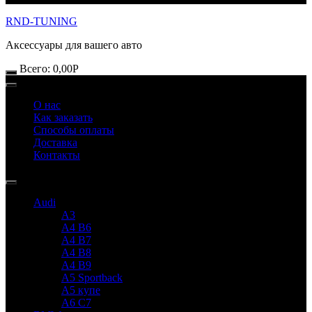
RND-TUNING
Аксессуары для вашего авто
Всего:
0,00
Р
О нас
Как заказать
Способы оплаты
Доставка
Контакты
Audi
A3
A4 B6
A4 B7
A4 B8
A4 B9
A5 Sportback
A5 купе
A6 C7