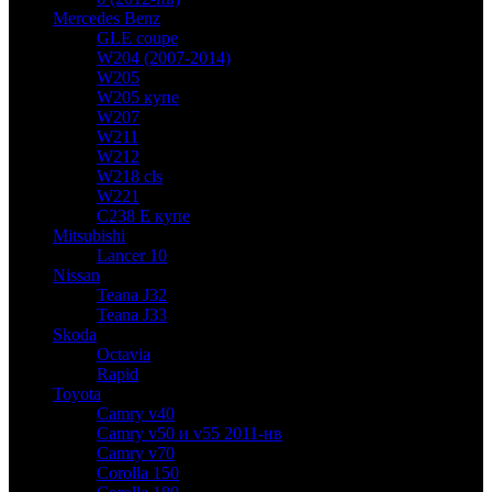
Mercedes Benz
GLE coupe
W204 (2007-2014)
W205
W205 купе
W207
W211
W212
W218 cls
W221
C238 E купе
Mitsubishi
Lancer 10
Nissan
Teana J32
Teana J33
Skoda
Octavia
Rapid
Toyota
Camry v40
Camry v50 и v55 2011-нв
Camry v70
Corolla 150