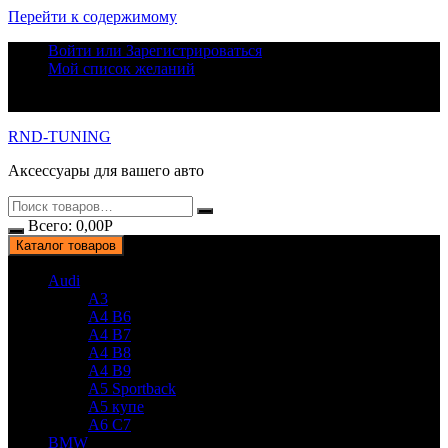
Перейти к содержимому
Войти или Зарегистрироваться
Мой список желаний
RND-TUNING
Аксессуары для вашего авто
Всего:
0,00
Р
Каталог товаров
Audi
A3
A4 B6
A4 B7
A4 B8
A4 B9
A5 Sportback
A5 купе
A6 C7
BMW