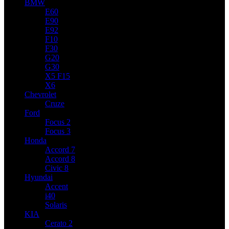
BMW
E60
E90
E92
F10
F30
G20
G30
X5 F15
X6
Chevrolet
Cruze
Ford
Focus 2
Focus 3
Honda
Accord 7
Accord 8
Civic 8
Hyundai
Accent
i40
Solaris
KIA
Cerato 2