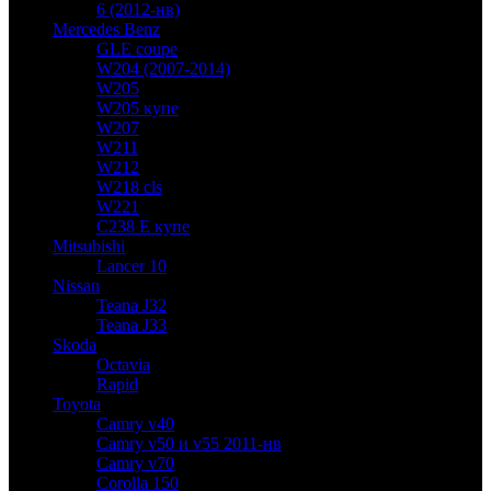
6 (2012-нв)
Mercedes Benz
GLE coupe
W204 (2007-2014)
W205
W205 купе
W207
W211
W212
W218 cls
W221
C238 E купе
Mitsubishi
Lancer 10
Nissan
Teana J32
Teana J33
Skoda
Octavia
Rapid
Toyota
Camry v40
Camry v50 и v55 2011-нв
Camry v70
Corolla 150