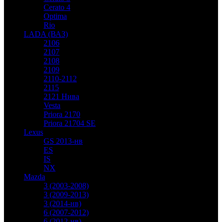
Cerato 4
Optima
Rio
LADA (ВАЗ)
2106
2107
2108
2109
2110-2112
2115
2121 Нива
Vesta
Priora 2170
Priora 21704 SE
Lexus
GS 2013-нв
ES
IS
NX
Mazda
3 (2003-2008)
3 (2009-2013)
3 (2014-нв)
6 (2007-2012)
6 (2012-нв)