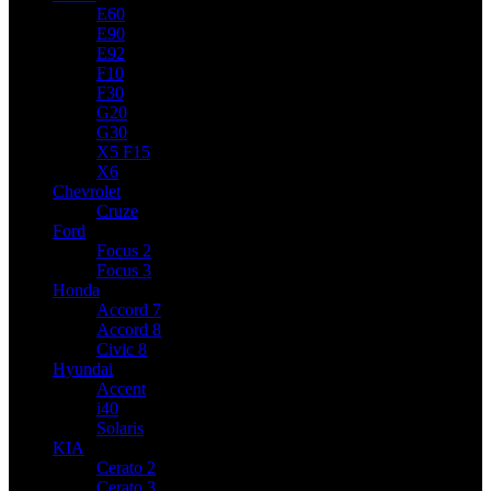
E60
E90
E92
F10
F30
G20
G30
X5 F15
X6
Chevrolet
Cruze
Ford
Focus 2
Focus 3
Honda
Accord 7
Accord 8
Civic 8
Hyundai
Accent
i40
Solaris
KIA
Cerato 2
Cerato 3