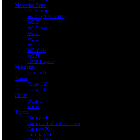
Mercedes Benz
GLE coupe
W204 (2007-2014)
W205
W205 купе
W207
W211
W212
W218 cls
W221
C238 E купе
Mitsubishi
Lancer 10
Nissan
Teana J32
Teana J33
Skoda
Octavia
Rapid
Toyota
Camry v40
Camry v50 и v55 2011-нв
Camry v70
Corolla 150