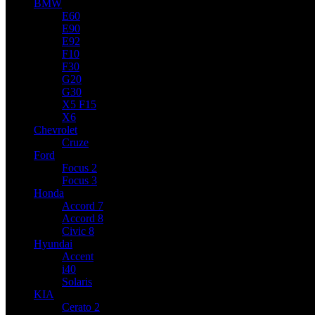
BMW
E60
E90
E92
F10
F30
G20
G30
X5 F15
X6
Chevrolet
Cruze
Ford
Focus 2
Focus 3
Honda
Accord 7
Accord 8
Civic 8
Hyundai
Accent
i40
Solaris
KIA
Cerato 2