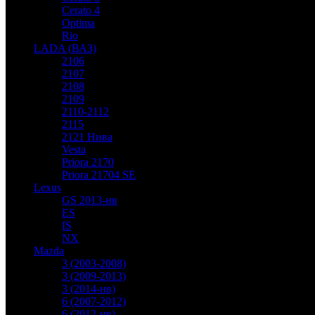
Cerato 4
Optima
Rio
LADA (ВАЗ)
2106
2107
2108
2109
2110-2112
2115
2121 Нива
Vesta
Priora 2170
Priora 21704 SE
Lexus
GS 2013-нв
ES
IS
NX
Mazda
3 (2003-2008)
3 (2009-2013)
3 (2014-нв)
6 (2007-2012)
6 (2012-нв)