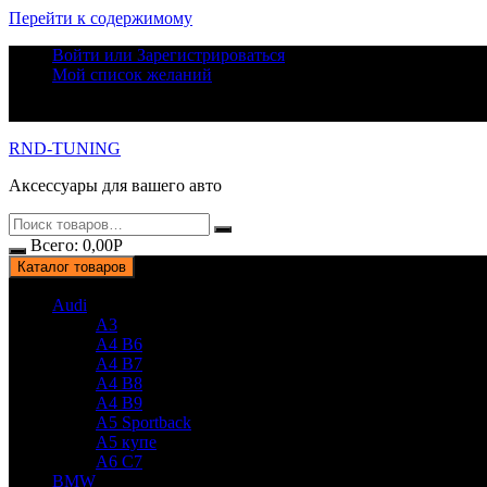
Перейти к содержимому
Войти или Зарегистрироваться
Мой список желаний
RND-TUNING
Аксессуары для вашего авто
Всего:
0,00
Р
Каталог товаров
Audi
A3
A4 B6
A4 B7
A4 B8
A4 B9
A5 Sportback
A5 купе
A6 C7
BMW