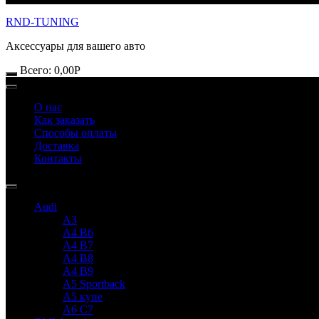
RND-TUNING
Аксессуары для вашего авто
Всего:
0,00
Р
О нас
Как заказать
Способы оплаты
Доставка
Контакты
Audi
A3
A4 B6
A4 B7
A4 B8
A4 B9
A5 Sportback
A5 купе
A6 C7