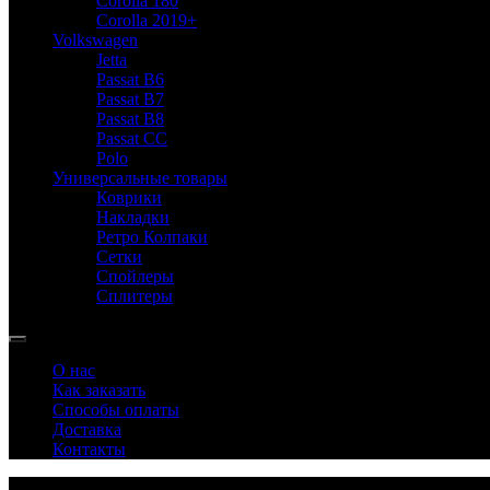
Corolla 180
Corolla 2019+
Volkswagen
Jetta
Passat B6
Passat B7
Passat B8
Passat CC
Polo
Универсальные товары
Коврики
Накладки
Ретро Колпаки
Сетки
Спойлеры
Сплитеры
О нас
Как заказать
Способы оплаты
Доставка
Контакты