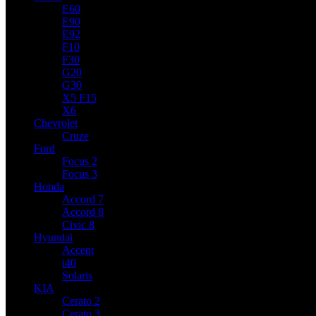
E60
E90
E92
F10
F30
G20
G30
X5 F15
X6
Chevrolet
Cruze
Ford
Focus 2
Focus 3
Honda
Accord 7
Accord 8
Civic 8
Hyundai
Accent
i40
Solaris
KIA
Cerato 2
Cerato 3