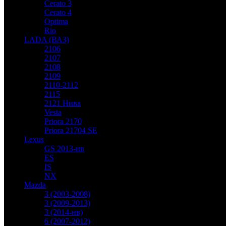
Cerato 3
Cerato 4
Optima
Rio
LADA (ВАЗ)
2106
2107
2108
2109
2110-2112
2115
2121 Нива
Vesta
Priora 2170
Priora 21704 SE
Lexus
GS 2013-нв
ES
IS
NX
Mazda
3 (2003-2008)
3 (2009-2013)
3 (2014-нв)
6 (2007-2012)