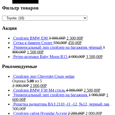
Фильтр товаров
Акция
Спойлер BMW E90
3 000,00
Р
2 300,00
Р
Сетка в бампер Спорт
550,00
Р
450,00
Р
Универсальный лип спойлер на багажник чёрный
1
800,00
Р
1 500,00
Р
Ретро колпаки Baby Moon R15
4 000,00
Р
3 500,00
Р
Рекомендуемые
Спойлер лип Chevrolet Cruze sedan
Оценка
5.00
из 5
2 300,00
Р
2 000,00
Р
Спойлер BMW F30 M4 стиль
4 000,00
Р
2 500,00
Р
Универсальный лип спойлер на багажник
1 900,00
Р
1
600,00
Р
Решетка радиатора ВАЗ 2110 -11 -12, №12, черный лак
500,00
Р
Спойлер сабля Hyundai Accent
2 200,00
Р
2 000,00
Р