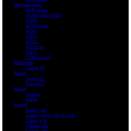
Mercedes Benz
GLE coupe
W204 (2007-2014)
W205
W205 купе
W207
W211
W212
W218 cls
W221
C238 E купе
Mitsubishi
Lancer 10
Nissan
Teana J32
Teana J33
Skoda
Octavia
Rapid
Toyota
Camry v40
Camry v50 и v55 2011-нв
Camry v70
Corolla 150