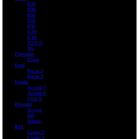
E60
E90
E92
F10
F30
G20
G30
X5 F15
X6
Chevrolet
Cruze
Ford
Focus 2
Focus 3
Honda
Accord 7
Accord 8
Civic 8
Hyundai
Accent
i40
Solaris
KIA
Cerato 2
Cerato 3