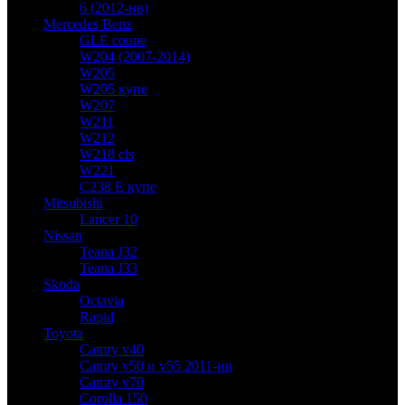
6 (2012-нв)
Mercedes Benz
GLE coupe
W204 (2007-2014)
W205
W205 купе
W207
W211
W212
W218 cls
W221
C238 E купе
Mitsubishi
Lancer 10
Nissan
Teana J32
Teana J33
Skoda
Octavia
Rapid
Toyota
Camry v40
Camry v50 и v55 2011-нв
Camry v70
Corolla 150