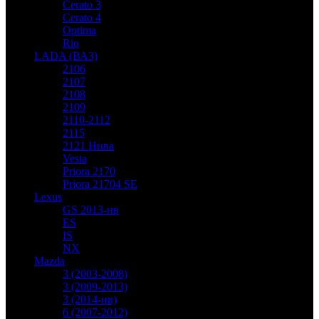
Cerato 3
Cerato 4
Optima
Rio
LADA (ВАЗ)
2106
2107
2108
2109
2110-2112
2115
2121 Нива
Vesta
Priora 2170
Priora 21704 SE
Lexus
GS 2013-нв
ES
IS
NX
Mazda
3 (2003-2008)
3 (2009-2013)
3 (2014-нв)
6 (2007-2012)