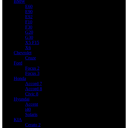
BMW
E60
E90
E92
F10
F30
G20
G30
X5 F15
X6
Chevrolet
Cruze
Ford
Focus 2
Focus 3
Honda
Accord 7
Accord 8
Civic 8
Hyundai
Accent
i40
Solaris
KIA
Cerato 2