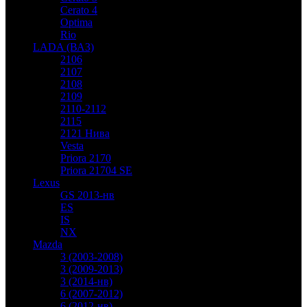
Cerato 4
Optima
Rio
LADA (ВАЗ)
2106
2107
2108
2109
2110-2112
2115
2121 Нива
Vesta
Priora 2170
Priora 21704 SE
Lexus
GS 2013-нв
ES
IS
NX
Mazda
3 (2003-2008)
3 (2009-2013)
3 (2014-нв)
6 (2007-2012)
6 (2012-нв)