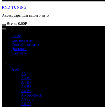
RND-TUNING
Аксессуары для вашего авто
Всего:
0,00
Р
О нас
Как заказать
Способы оплаты
Доставка
Контакты
Audi
A3
A4 B6
A4 B7
A4 B8
A4 B9
A5 Sportback
A5 купе
A6 C7