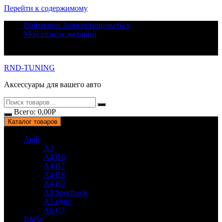
Перейти к содержимому
Войти или Зарегистрироваться
Мой список желаний
RND-TUNING
Аксессуары для вашего авто
Всего:
0,00
Р
Каталог товаров
Audi
A3
A4 B6
A4 B7
A4 B8
A4 B9
A5 Sportback
A5 купе
A6 C7
BMW