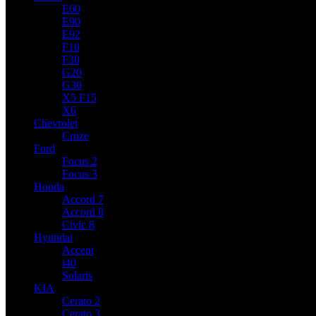
E60
E90
E92
F10
F30
G20
G30
X5 F15
X6
Chevrolet
Cruze
Ford
Focus 2
Focus 3
Honda
Accord 7
Accord 8
Civic 8
Hyundai
Accent
i40
Solaris
KIA
Cerato 2
Cerato 3