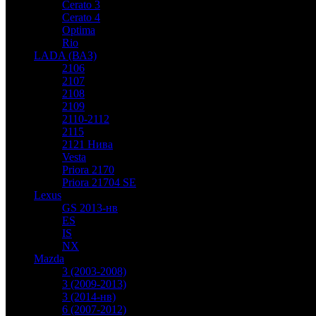
Cerato 3
Cerato 4
Optima
Rio
LADA (ВАЗ)
2106
2107
2108
2109
2110-2112
2115
2121 Нива
Vesta
Priora 2170
Priora 21704 SE
Lexus
GS 2013-нв
ES
IS
NX
Mazda
3 (2003-2008)
3 (2009-2013)
3 (2014-нв)
6 (2007-2012)