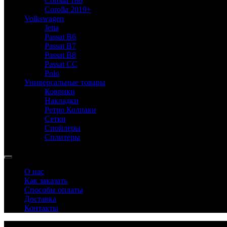
Corolla 180
Corolla 2019+
Volkswagen
Jetta
Passat B6
Passat B7
Passat B8
Passat CC
Polo
Универсальные товары
Коврики
Накладки
Ретро Колпаки
Сетки
Спойлеры
Сплитеры
О нас
Как заказать
Способы оплаты
Доставка
Контакты