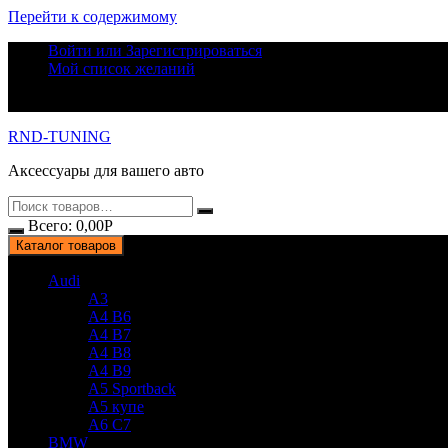
Перейти к содержимому
Войти или Зарегистрироваться
Мой список желаний
RND-TUNING
Аксессуары для вашего авто
Всего:
0,00
Р
Каталог товаров
Audi
A3
A4 B6
A4 B7
A4 B8
A4 B9
A5 Sportback
A5 купе
A6 C7
BMW