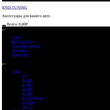
RND-TUNING
Аксессуары для вашего авто
Всего:
0,00
Р
О нас
Как заказать
Способы оплаты
Доставка
Контакты
Audi
A3
A4 B6
A4 B7
A4 B8
A4 B9
A5 Sportback
A5 купе
A6 C7