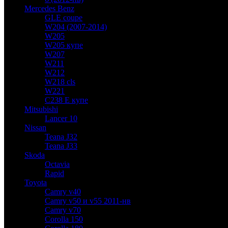
Mercedes Benz
GLE coupe
W204 (2007-2014)
W205
W205 купе
W207
W211
W212
W218 cls
W221
C238 E купе
Mitsubishi
Lancer 10
Nissan
Teana J32
Teana J33
Skoda
Octavia
Rapid
Toyota
Camry v40
Camry v50 и v55 2011-нв
Camry v70
Corolla 150