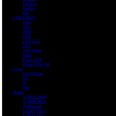
Cerato 4
Optima
Rio
LADA (ВАЗ)
2106
2107
2108
2109
2110-2112
2115
2121 Нива
Vesta
Priora 2170
Priora 21704 SE
Lexus
GS 2013-нв
ES
IS
NX
Mazda
3 (2003-2008)
3 (2009-2013)
3 (2014-нв)
6 (2007-2012)
6 (2012-нв)