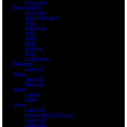
6 (2012-нв)
Mercedes Benz
GLE coupe
W204 (2007-2014)
W205
W205 купе
W207
W211
W212
W218 cls
W221
C238 E купе
Mitsubishi
Lancer 10
Nissan
Teana J32
Teana J33
Skoda
Octavia
Rapid
Toyota
Camry v40
Camry v50 и v55 2011-нв
Camry v70
Corolla 150