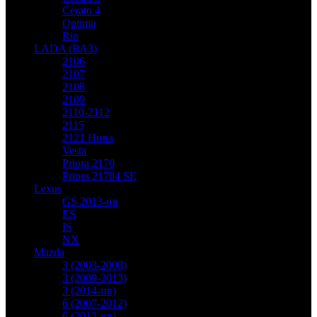
Cerato 4
Optima
Rio
LADA (ВАЗ)
2106
2107
2108
2109
2110-2112
2115
2121 Нива
Vesta
Priora 2170
Priora 21704 SE
Lexus
GS 2013-нв
ES
IS
NX
Mazda
3 (2003-2008)
3 (2009-2013)
3 (2014-нв)
6 (2007-2012)
6 (2012-нв)