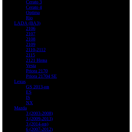
Cerato 3
Cerato 4
Optima
Rio
LADA (ВАЗ)
2106
2107
2108
2109
2110-2112
2115
2121 Нива
Vesta
Priora 2170
Priora 21704 SE
Lexus
GS 2013-нв
ES
IS
NX
Mazda
3 (2003-2008)
3 (2009-2013)
3 (2014-нв)
6 (2007-2012)