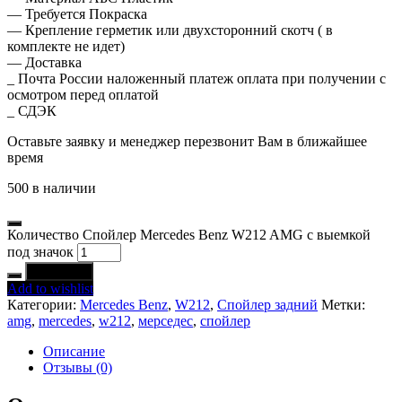
— Требуется Покраска
— Крепление герметик или двухсторонний скотч ( в
комплекте не идет)
— Доставка
_ Почта России наложенный платеж оплата при получении с
осмотром перед оплатой
_ СДЭК
Оставьте заявку и менеджер перезвонит Вам в ближайшее
время
500 в наличии
Количество Спойлер Mercedes Benz W212 AMG c выемкой
под значок
В корзину
Add to wishlist
Категории:
Mercedes Benz
,
W212
,
Спойлер задний
Метки:
amg
,
mercedes
,
w212
,
мерседес
,
спойлер
Описание
Отзывы (0)