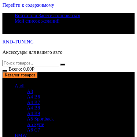
Перейти к содержимому
Войти или Зарегистрироваться
Мой список желаний
RND-TUNING
Аксессуары для вашего авто
Всего:
0,00
Р
Каталог товаров
Audi
A3
A4 B6
A4 B7
A4 B8
A4 B9
A5 Sportback
A5 купе
A6 C7
BMW