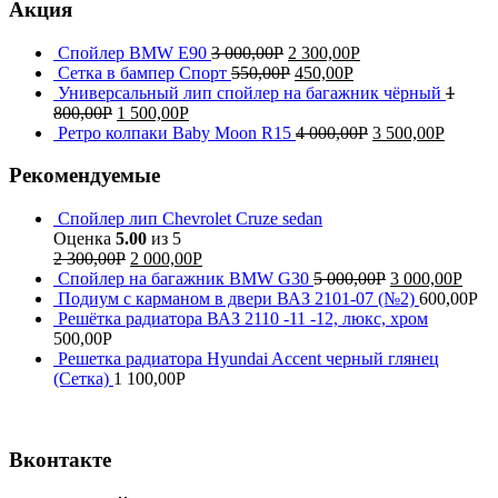
Акция
Спойлер BMW E90
3 000,00
Р
2 300,00
Р
Сетка в бампер Спорт
550,00
Р
450,00
Р
Универсальный лип спойлер на багажник чёрный
1
800,00
Р
1 500,00
Р
Ретро колпаки Baby Moon R15
4 000,00
Р
3 500,00
Р
Рекомендуемые
Спойлер лип Chevrolet Cruze sedan
Оценка
5.00
из 5
2 300,00
Р
2 000,00
Р
Спойлер на багажник BMW G30
5 000,00
Р
3 000,00
Р
Подиум с карманом в двери ВАЗ 2101-07 (№2)
600,00
Р
Решётка радиатора ВАЗ 2110 -11 -12, люкс, хром
500,00
Р
Решетка радиатора Hyundai Accent черный глянец
(Сетка)
1 100,00
Р
Вконтакте