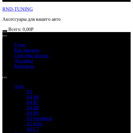
RND-TUNING
Аксессуары для вашего авто
Всего:
0,00
Р
О нас
Как заказать
Способы оплаты
Доставка
Контакты
Audi
A3
A4 B6
A4 B7
A4 B8
A4 B9
A5 Sportback
A5 купе
A6 C7