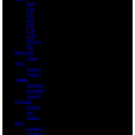
E60
E90
E92
F10
F30
G20
G30
X5 F15
X6
Chevrolet
Cruze
Ford
Focus 2
Focus 3
Honda
Accord 7
Accord 8
Civic 8
Hyundai
Accent
i40
Solaris
KIA
Cerato 2
Cerato 3