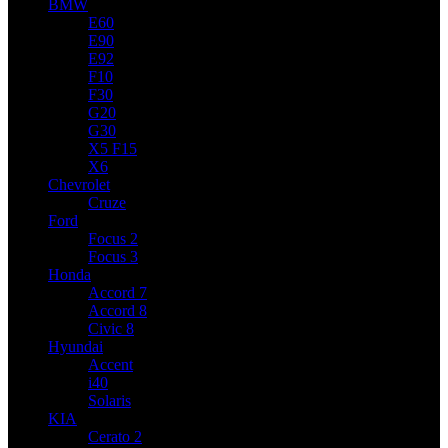
BMW
E60
E90
E92
F10
F30
G20
G30
X5 F15
X6
Chevrolet
Cruze
Ford
Focus 2
Focus 3
Honda
Accord 7
Accord 8
Civic 8
Hyundai
Accent
i40
Solaris
KIA
Cerato 2