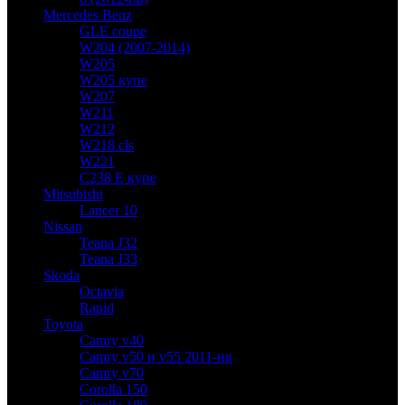
Mercedes Benz
GLE coupe
W204 (2007-2014)
W205
W205 купе
W207
W211
W212
W218 cls
W221
C238 E купе
Mitsubishi
Lancer 10
Nissan
Teana J32
Teana J33
Skoda
Octavia
Rapid
Toyota
Camry v40
Camry v50 и v55 2011-нв
Camry v70
Corolla 150