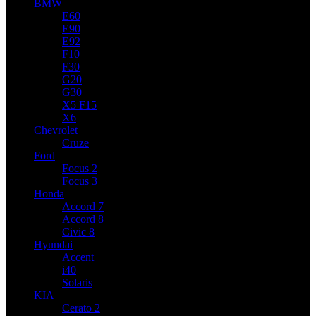
BMW
E60
E90
E92
F10
F30
G20
G30
X5 F15
X6
Chevrolet
Cruze
Ford
Focus 2
Focus 3
Honda
Accord 7
Accord 8
Civic 8
Hyundai
Accent
i40
Solaris
KIA
Cerato 2