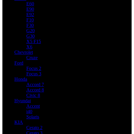
E60
E90
E92
F10
F30
G20
G30
X5 F15
X6
Chevrolet
Cruze
Ford
Focus 2
Focus 3
Honda
Accord 7
Accord 8
Civic 8
Hyundai
Accent
i40
Solaris
KIA
Cerato 2
Cerato 3