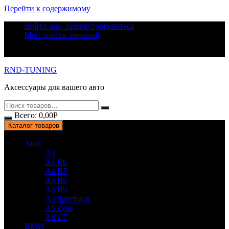
Перейти к содержимому
Войти или Зарегистрироваться
Мой список желаний
RND-TUNING
Аксессуары для вашего авто
Всего:
0,00
Р
Каталог товаров
Audi
A3
A4 B6
A4 B7
A4 B8
A4 B9
A5 Sportback
A5 купе
A6 C7
BMW