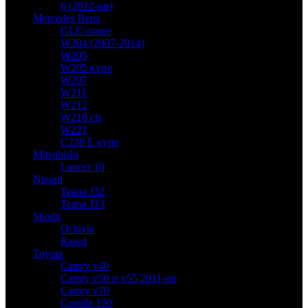
6 (2012-нв)
Mercedes Benz
GLE coupe
W204 (2007-2014)
W205
W205 купе
W207
W211
W212
W218 cls
W221
C238 E купе
Mitsubishi
Lancer 10
Nissan
Teana J32
Teana J33
Skoda
Octavia
Rapid
Toyota
Camry v40
Camry v50 и v55 2011-нв
Camry v70
Corolla 150