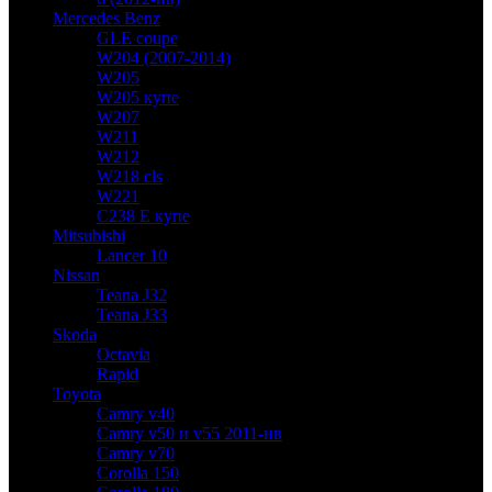
Mercedes Benz
GLE coupe
W204 (2007-2014)
W205
W205 купе
W207
W211
W212
W218 cls
W221
C238 E купе
Mitsubishi
Lancer 10
Nissan
Teana J32
Teana J33
Skoda
Octavia
Rapid
Toyota
Camry v40
Camry v50 и v55 2011-нв
Camry v70
Corolla 150