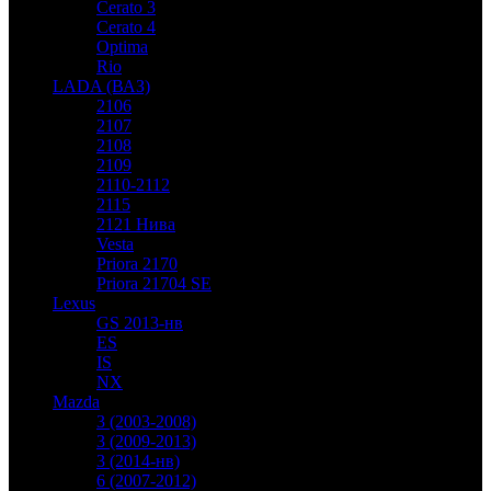
Cerato 3
Cerato 4
Optima
Rio
LADA (ВАЗ)
2106
2107
2108
2109
2110-2112
2115
2121 Нива
Vesta
Priora 2170
Priora 21704 SE
Lexus
GS 2013-нв
ES
IS
NX
Mazda
3 (2003-2008)
3 (2009-2013)
3 (2014-нв)
6 (2007-2012)