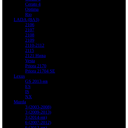
Cerato 4
Optima
Rio
LADA (ВАЗ)
2106
2107
2108
2109
2110-2112
2115
2121 Нива
Vesta
Priora 2170
Priora 21704 SE
Lexus
GS 2013-нв
ES
IS
NX
Mazda
3 (2003-2008)
3 (2009-2013)
3 (2014-нв)
6 (2007-2012)
6 (2012-нв)