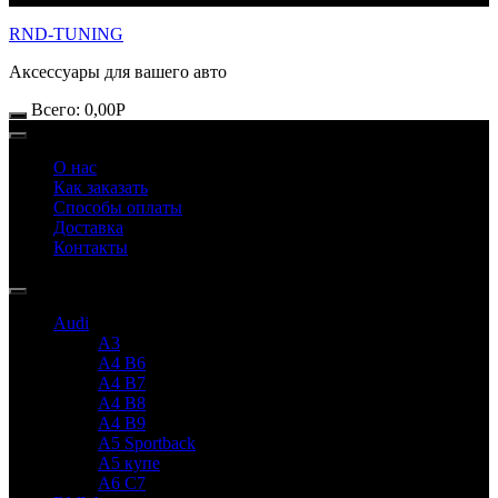
RND-TUNING
Аксессуары для вашего авто
Всего:
0,00
Р
О нас
Как заказать
Способы оплаты
Доставка
Контакты
Audi
A3
A4 B6
A4 B7
A4 B8
A4 B9
A5 Sportback
A5 купе
A6 C7