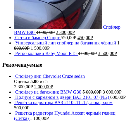
Спойлер
BMW E90
3 000,00
Р
2 300,00
Р
Сетка в бампер Спорт
550,00
Р
450,00
Р
Универсальный лип спойлер на багажник чёрный
1
800,00
Р
1 500,00
Р
Ретро колпаки Baby Moon R15
4 000,00
Р
3 500,00
Р
Рекомендуемые
Спойлер лип Chevrolet Cruze sedan
Оценка
5.00
из 5
2 300,00
Р
2 000,00
Р
Спойлер на багажник BMW G30
5 000,00
Р
3 000,00
Р
Подиум с карманом в двери ВАЗ 2101-07 (№2)
600,00
Р
Решётка радиатора ВАЗ 2110 -11 -12, люкс, хром
500,00
Р
Решетка радиатора Hyundai Accent черный глянец
(Сетка)
1 100,00
Р