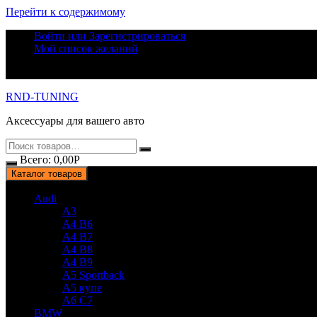
Перейти к содержимому
Войти или Зарегистрироваться
Мой список желаний
RND-TUNING
Аксессуары для вашего авто
Всего:
0,00
Р
Каталог товаров
Audi
A3
A4 B6
A4 B7
A4 B8
A4 B9
A5 Sportback
A5 купе
A6 C7
BMW