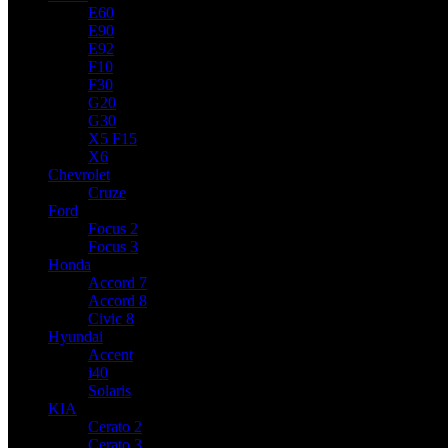
E60
E90
E92
F10
F30
G20
G30
X5 F15
X6
Chevrolet
Cruze
Ford
Focus 2
Focus 3
Honda
Accord 7
Accord 8
Civic 8
Hyundai
Accent
i40
Solaris
KIA
Cerato 2
Cerato 3