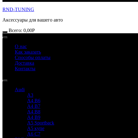
RND-TUNING
Аксессуары для вашего авто
Всего:
0,00
Р
О нас
Как заказать
Способы оплаты
Доставка
Контакты
Audi
A3
A4 B6
A4 B7
A4 B8
A4 B9
A5 Sportback
A5 купе
A6 C7