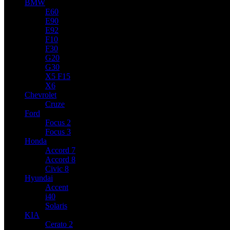
BMW
E60
E90
E92
F10
F30
G20
G30
X5 F15
X6
Chevrolet
Cruze
Ford
Focus 2
Focus 3
Honda
Accord 7
Accord 8
Civic 8
Hyundai
Accent
i40
Solaris
KIA
Cerato 2