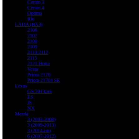
Cerato 3
Cerato 4
Optima
Rio
LADA (ВАЗ)
2106
2107
2108
2109
2110-2112
2115
2121 Нива
Vesta
Priora 2170
Priora 21704 SE
Lexus
GS 2013-нв
ES
IS
NX
Mazda
3 (2003-2008)
3 (2009-2013)
3 (2014-нв)
6 (2007-2012)