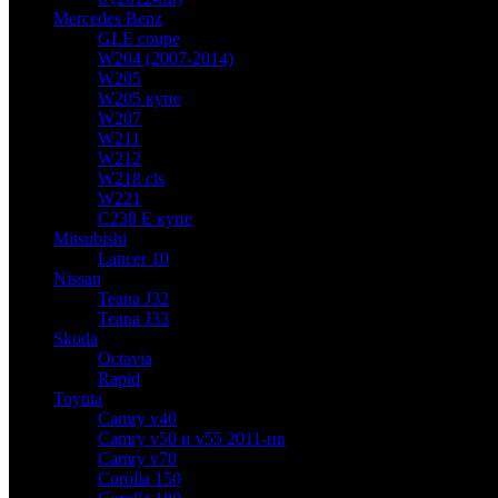
Mercedes Benz
GLE coupe
W204 (2007-2014)
W205
W205 купе
W207
W211
W212
W218 cls
W221
C238 E купе
Mitsubishi
Lancer 10
Nissan
Teana J32
Teana J33
Skoda
Octavia
Rapid
Toyota
Camry v40
Camry v50 и v55 2011-нв
Camry v70
Corolla 150