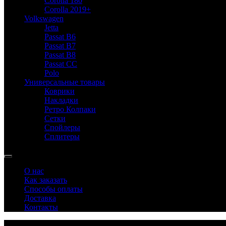
Corolla 180
Corolla 2019+
Volkswagen
Jetta
Passat B6
Passat B7
Passat B8
Passat CC
Polo
Универсальные товары
Коврики
Накладки
Ретро Колпаки
Сетки
Спойлеры
Сплитеры
О нас
Как заказать
Способы оплаты
Доставка
Контакты