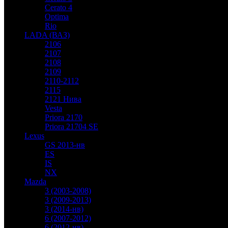
Cerato 4
Optima
Rio
LADA (ВАЗ)
2106
2107
2108
2109
2110-2112
2115
2121 Нива
Vesta
Priora 2170
Priora 21704 SE
Lexus
GS 2013-нв
ES
IS
NX
Mazda
3 (2003-2008)
3 (2009-2013)
3 (2014-нв)
6 (2007-2012)
6 (2012-нв)