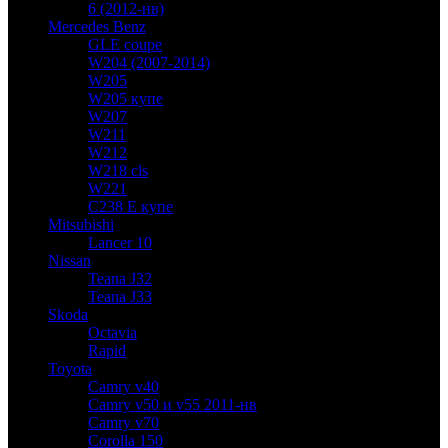
6 (2012-нв)
Mercedes Benz
GLE coupe
W204 (2007-2014)
W205
W205 купе
W207
W211
W212
W218 cls
W221
C238 E купе
Mitsubishi
Lancer 10
Nissan
Teana J32
Teana J33
Skoda
Octavia
Rapid
Toyota
Camry v40
Camry v50 и v55 2011-нв
Camry v70
Corolla 150