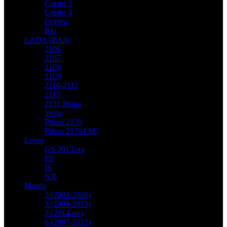
Cerato 3
Cerato 4
Optima
Rio
LADA (ВАЗ)
2106
2107
2108
2109
2110-2112
2115
2121 Нива
Vesta
Priora 2170
Priora 21704 SE
Lexus
GS 2013-нв
ES
IS
NX
Mazda
3 (2003-2008)
3 (2009-2013)
3 (2014-нв)
6 (2007-2012)