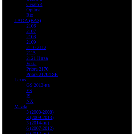
Cerato 4
Optima
Rio
LADA (ВАЗ)
2106
2107
2108
2109
2110-2112
2115
2121 Нива
Vesta
Priora 2170
Priora 21704 SE
Lexus
GS 2013-нв
ES
IS
NX
Mazda
3 (2003-2008)
3 (2009-2013)
3 (2014-нв)
6 (2007-2012)
6 (2012-нв)