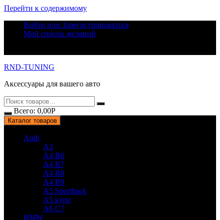
Перейти к содержимому
Войти или Зарегистрироваться
Мой список желаний
RND-TUNING
Аксессуары для вашего авто
Всего:
0,00
Р
Каталог товаров
Audi
A3
A4 B6
A4 B7
A4 B8
A4 B9
A5 Sportback
A5 купе
A6 C7
BMW