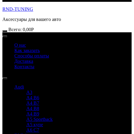
RND-TUNING
Аксессуары для вашего авто
Всего:
0,00
Р
О нас
Как заказать
Способы оплаты
Доставка
Контакты
Audi
A3
A4 B6
A4 B7
A4 B8
A4 B9
A5 Sportback
A5 купе
A6 C7