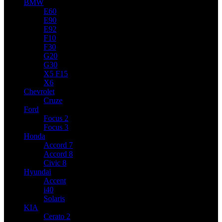
BMW
E60
E90
E92
F10
F30
G20
G30
X5 F15
X6
Chevrolet
Cruze
Ford
Focus 2
Focus 3
Honda
Accord 7
Accord 8
Civic 8
Hyundai
Accent
i40
Solaris
KIA
Cerato 2