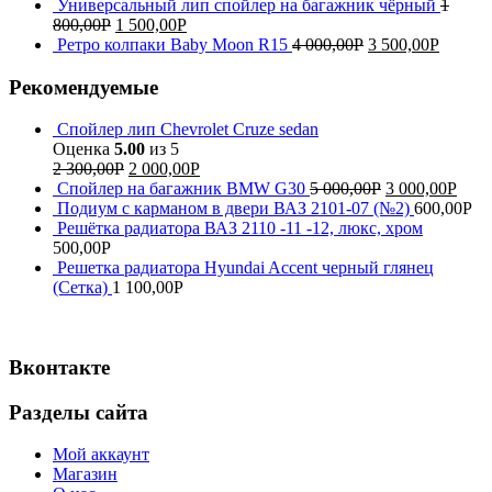
Универсальный лип спойлер на багажник чёрный
1
800,00
Р
1 500,00
Р
Ретро колпаки Baby Moon R15
4 000,00
Р
3 500,00
Р
Рекомендуемые
Спойлер лип Chevrolet Cruze sedan
Оценка
5.00
из 5
2 300,00
Р
2 000,00
Р
Спойлер на багажник BMW G30
5 000,00
Р
3 000,00
Р
Подиум с карманом в двери ВАЗ 2101-07 (№2)
600,00
Р
Решётка радиатора ВАЗ 2110 -11 -12, люкс, хром
500,00
Р
Решетка радиатора Hyundai Accent черный глянец
(Сетка)
1 100,00
Р
Вконтакте
Разделы сайта
Мой аккаунт
Магазин