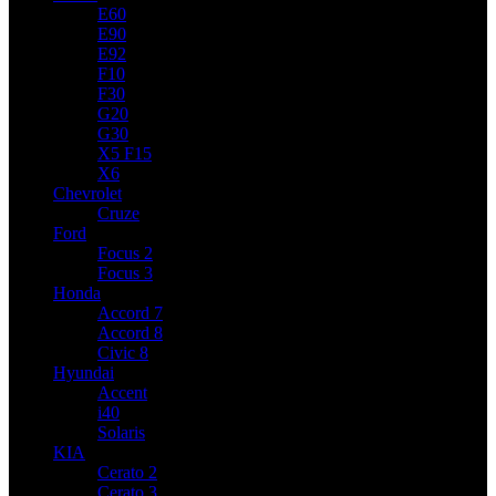
E60
E90
E92
F10
F30
G20
G30
X5 F15
X6
Chevrolet
Cruze
Ford
Focus 2
Focus 3
Honda
Accord 7
Accord 8
Civic 8
Hyundai
Accent
i40
Solaris
KIA
Cerato 2
Cerato 3