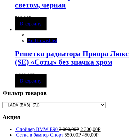
светом, черная
700,00
Р
В корзину
Add to wishlist
Решетка радиатора Приора Люкс
(SE) «Соты» без значка хром
1 000,00
Р
В корзину
Фильтр товаров
Акция
Спойлер BMW E90
3 000,00
Р
2 300,00
Р
Сетка в бампер Спорт
550,00
Р
450,00
Р