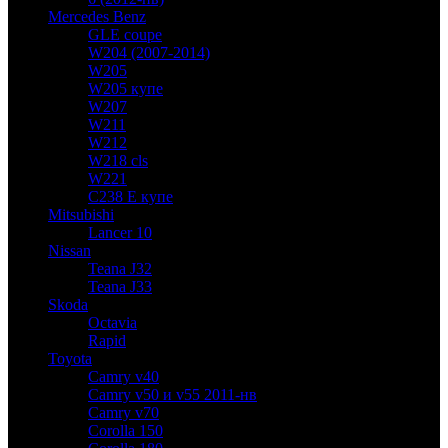
Mercedes Benz
GLE coupe
W204 (2007-2014)
W205
W205 купе
W207
W211
W212
W218 cls
W221
C238 E купе
Mitsubishi
Lancer 10
Nissan
Teana J32
Teana J33
Skoda
Octavia
Rapid
Toyota
Camry v40
Camry v50 и v55 2011-нв
Camry v70
Corolla 150