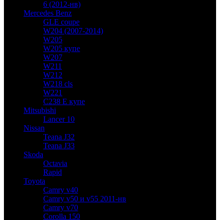
6 (2012-нв)
Mercedes Benz
GLE coupe
W204 (2007-2014)
W205
W205 купе
W207
W211
W212
W218 cls
W221
C238 E купе
Mitsubishi
Lancer 10
Nissan
Teana J32
Teana J33
Skoda
Octavia
Rapid
Toyota
Camry v40
Camry v50 и v55 2011-нв
Camry v70
Corolla 150