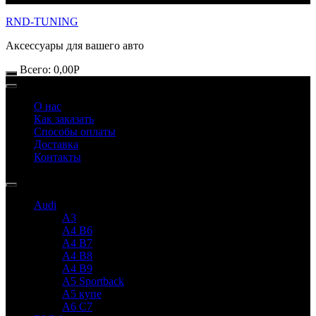
RND-TUNING
Аксессуары для вашего авто
Всего:
0,00
Р
О нас
Как заказать
Способы оплаты
Доставка
Контакты
Audi
A3
A4 B6
A4 B7
A4 B8
A4 B9
A5 Sportback
A5 купе
A6 C7