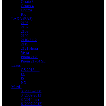
Cerato 3
Cerato 4
Optima
Rio
LADA (ВАЗ)
2106
2107
2108
2109
2110-2112
2115
2121 Нива
Vesta
Priora 2170
Priora 21704 SE
Lexus
GS 2013-нв
ES
IS
NX
Mazda
3 (2003-2008)
3 (2009-2013)
3 (2014-нв)
6 (2007-2012)