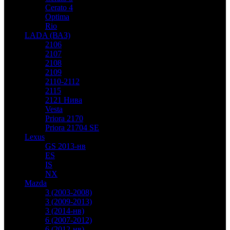
Cerato 4
Optima
Rio
LADA (ВАЗ)
2106
2107
2108
2109
2110-2112
2115
2121 Нива
Vesta
Priora 2170
Priora 21704 SE
Lexus
GS 2013-нв
ES
IS
NX
Mazda
3 (2003-2008)
3 (2009-2013)
3 (2014-нв)
6 (2007-2012)
6 (2012-нв)