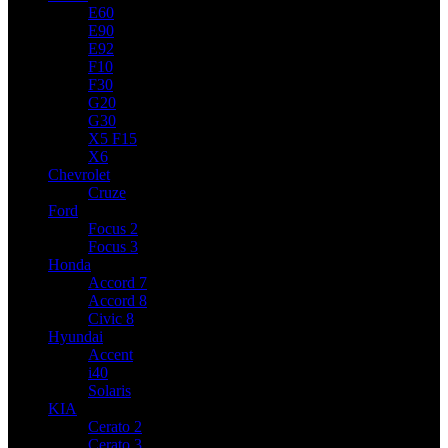
E60
E90
E92
F10
F30
G20
G30
X5 F15
X6
Chevrolet
Cruze
Ford
Focus 2
Focus 3
Honda
Accord 7
Accord 8
Civic 8
Hyundai
Accent
i40
Solaris
KIA
Cerato 2
Cerato 3