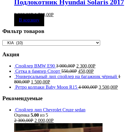
Подлокотник Hyundai Solaris 2017
2 000,00
Р
1 700,00
Р
В корзину
Фильтр товаров
Акция
Спойлер BMW E90
3 000,00
Р
2 300,00
Р
Сетка в бампер Спорт
550,00
Р
450,00
Р
Универсальный лип спойлер на багажник чёрный
1
800,00
Р
1 500,00
Р
Ретро колпаки Baby Moon R15
4 000,00
Р
3 500,00
Р
Рекомендуемые
Спойлер лип Chevrolet Cruze sedan
Оценка
5.00
из 5
2 300,00
Р
2 000,00
Р