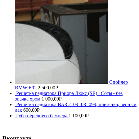
Спойлер
BMW E92
2 500,00
Р
Решетка радиатора Приора Люкс (SE) «Соты» без
значка хром
1 000,00
Р
Решетка радиатора ВАЗ 2109 -08 -099, плетёнка, чёрный
лак
600,00
Р
Губа переднего бампера
1 100,00
Р
Вконтакте