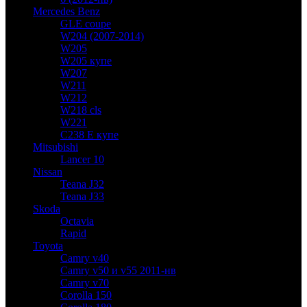
Mercedes Benz
GLE coupe
W204 (2007-2014)
W205
W205 купе
W207
W211
W212
W218 cls
W221
C238 E купе
Mitsubishi
Lancer 10
Nissan
Teana J32
Teana J33
Skoda
Octavia
Rapid
Toyota
Camry v40
Camry v50 и v55 2011-нв
Camry v70
Corolla 150