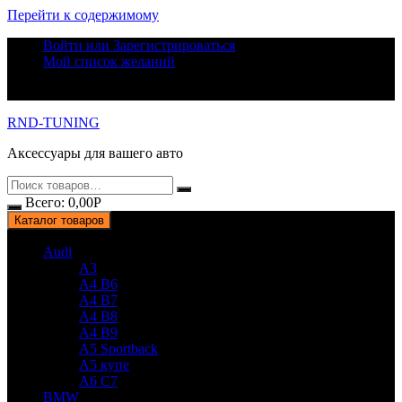
Перейти к содержимому
Войти или Зарегистрироваться
Мой список желаний
RND-TUNING
Аксессуары для вашего авто
Всего:
0,00
Р
Каталог товаров
Audi
A3
A4 B6
A4 B7
A4 B8
A4 B9
A5 Sportback
A5 купе
A6 C7
BMW