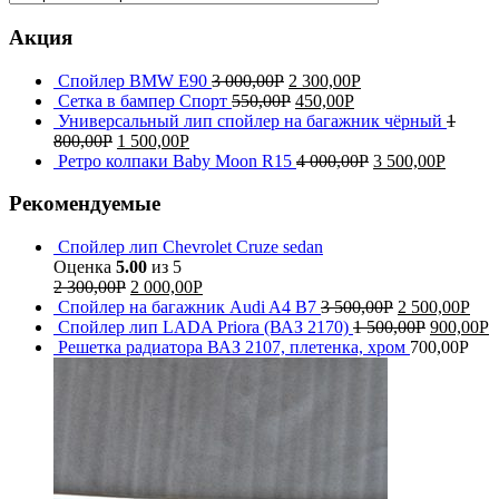
Акция
Спойлер BMW E90
3 000,00
Р
2 300,00
Р
Сетка в бампер Спорт
550,00
Р
450,00
Р
Универсальный лип спойлер на багажник чёрный
1
800,00
Р
1 500,00
Р
Ретро колпаки Baby Moon R15
4 000,00
Р
3 500,00
Р
Рекомендуемые
Спойлер лип Chevrolet Cruze sedan
Оценка
5.00
из 5
2 300,00
Р
2 000,00
Р
Спойлер на багажник Audi A4 B7
3 500,00
Р
2 500,00
Р
Спойлер лип LADA Priora (ВАЗ 2170)
1 500,00
Р
900,00
Р
Решетка радиатора ВАЗ 2107, плетенка, хром
700,00
Р