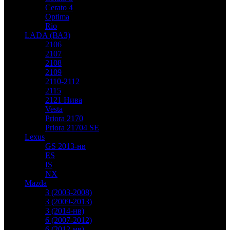
Cerato 4
Optima
Rio
LADA (ВАЗ)
2106
2107
2108
2109
2110-2112
2115
2121 Нива
Vesta
Priora 2170
Priora 21704 SE
Lexus
GS 2013-нв
ES
IS
NX
Mazda
3 (2003-2008)
3 (2009-2013)
3 (2014-нв)
6 (2007-2012)
6 (2012-нв)