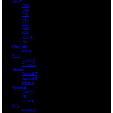
BMW
E60
E90
E92
F10
F30
G20
G30
X5 F15
X6
Chevrolet
Cruze
Ford
Focus 2
Focus 3
Honda
Accord 7
Accord 8
Civic 8
Hyundai
Accent
i40
Solaris
KIA
Cerato 2