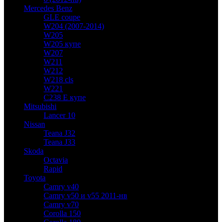
Mercedes Benz
GLE coupe
W204 (2007-2014)
W205
W205 купе
W207
W211
W212
W218 cls
W221
C238 E купе
Mitsubishi
Lancer 10
Nissan
Teana J32
Teana J33
Skoda
Octavia
Rapid
Toyota
Camry v40
Camry v50 и v55 2011-нв
Camry v70
Corolla 150