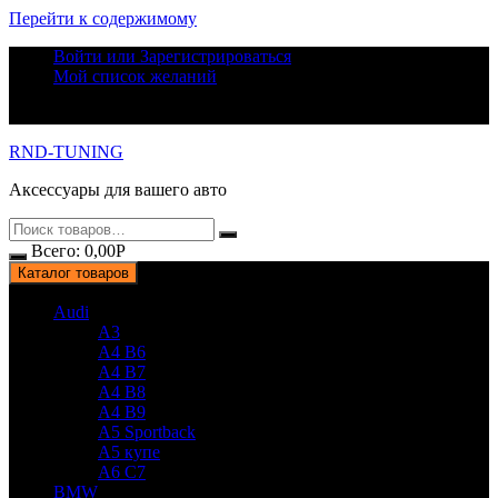
Перейти к содержимому
Войти или Зарегистрироваться
Мой список желаний
RND-TUNING
Аксессуары для вашего авто
Всего:
0,00
Р
Каталог товаров
Audi
A3
A4 B6
A4 B7
A4 B8
A4 B9
A5 Sportback
A5 купе
A6 C7
BMW