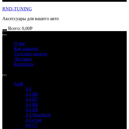
RND-TUNING
Аксессуары для вашего авто
Всего:
0,00
Р
О нас
Как заказать
Способы оплаты
Доставка
Контакты
Audi
A3
A4 B6
A4 B7
A4 B8
A4 B9
A5 Sportback
A5 купе
A6 C7