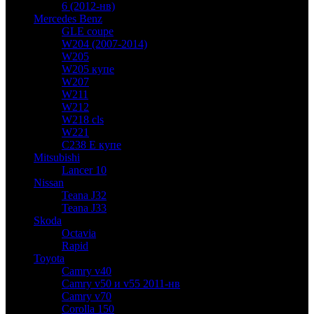
6 (2012-нв)
Mercedes Benz
GLE coupe
W204 (2007-2014)
W205
W205 купе
W207
W211
W212
W218 cls
W221
C238 E купе
Mitsubishi
Lancer 10
Nissan
Teana J32
Teana J33
Skoda
Octavia
Rapid
Toyota
Camry v40
Camry v50 и v55 2011-нв
Camry v70
Corolla 150