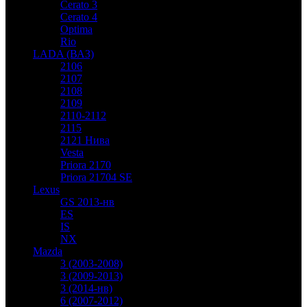
Cerato 3
Cerato 4
Optima
Rio
LADA (ВАЗ)
2106
2107
2108
2109
2110-2112
2115
2121 Нива
Vesta
Priora 2170
Priora 21704 SE
Lexus
GS 2013-нв
ES
IS
NX
Mazda
3 (2003-2008)
3 (2009-2013)
3 (2014-нв)
6 (2007-2012)