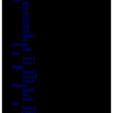
E60
E90
E92
F10
F30
G20
G30
X5 F15
X6
Chevrolet
Cruze
Ford
Focus 2
Focus 3
Honda
Accord 7
Accord 8
Civic 8
Hyundai
Accent
i40
Solaris
KIA
Cerato 2
Cerato 3