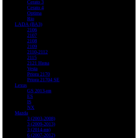
Cerato 3
Cerato 4
Optima
Rio
LADA (ВАЗ)
2106
2107
2108
2109
2110-2112
2115
2121 Нива
Vesta
Priora 2170
Priora 21704 SE
Lexus
GS 2013-нв
ES
IS
NX
Mazda
3 (2003-2008)
3 (2009-2013)
3 (2014-нв)
6 (2007-2012)