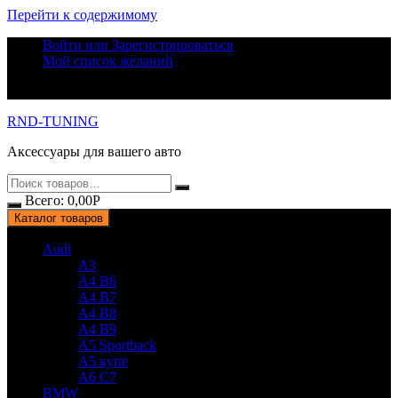
Перейти к содержимому
Войти или Зарегистрироваться
Мой список желаний
RND-TUNING
Аксессуары для вашего авто
Всего:
0,00
Р
Каталог товаров
Audi
A3
A4 B6
A4 B7
A4 B8
A4 B9
A5 Sportback
A5 купе
A6 C7
BMW