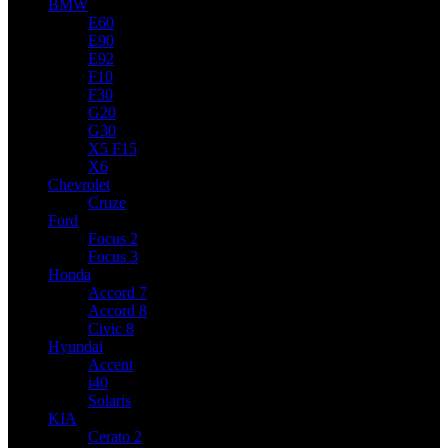
BMW
E60
E90
E92
F10
F30
G20
G30
X5 F15
X6
Chevrolet
Cruze
Ford
Focus 2
Focus 3
Honda
Accord 7
Accord 8
Civic 8
Hyundai
Accent
i40
Solaris
KIA
Cerato 2