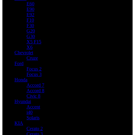
E60
E90
E92
F10
F30
G20
G30
X5 F15
X6
Chevrolet
Cruze
Ford
Focus 2
Focus 3
Honda
Accord 7
Accord 8
Civic 8
Hyundai
Accent
i40
Solaris
KIA
Cerato 2
Cerato 3