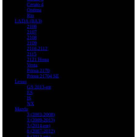
Cerato 4
Optima
Rio
LADA (ВАЗ)
2106
2107
2108
2109
2110-2112
2115
2121 Нива
Vesta
Priora 2170
Priora 21704 SE
Lexus
GS 2013-нв
ES
IS
NX
Mazda
3 (2003-2008)
3 (2009-2013)
3 (2014-нв)
6 (2007-2012)
6 (2012-нв)