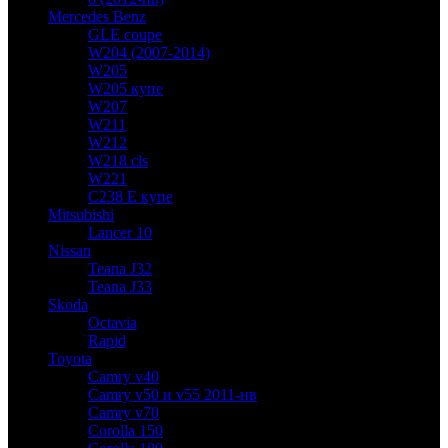
Mercedes Benz
GLE coupe
W204 (2007-2014)
W205
W205 купе
W207
W211
W212
W218 cls
W221
C238 E купе
Mitsubishi
Lancer 10
Nissan
Teana J32
Teana J33
Skoda
Octavia
Rapid
Toyota
Camry v40
Camry v50 и v55 2011-нв
Camry v70
Corolla 150