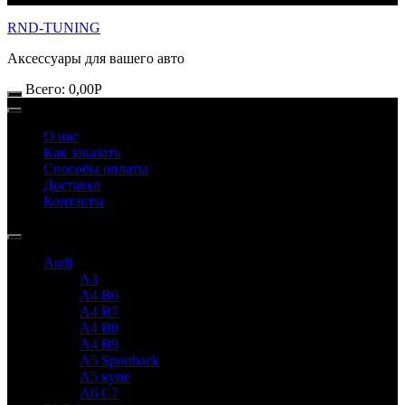
RND-TUNING
Аксессуары для вашего авто
Всего:
0,00
Р
О нас
Как заказать
Способы оплаты
Доставка
Контакты
Audi
A3
A4 B6
A4 B7
A4 B8
A4 B9
A5 Sportback
A5 купе
A6 C7