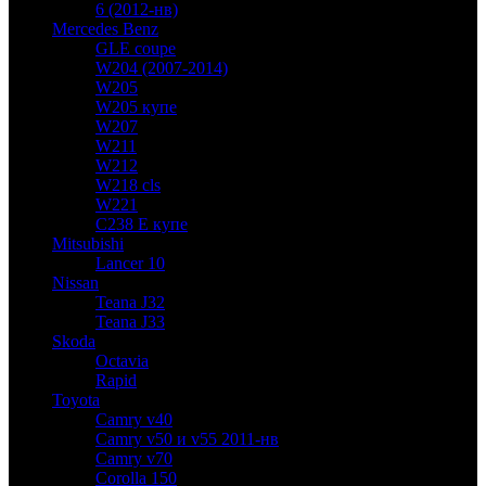
6 (2012-нв)
Mercedes Benz
GLE coupe
W204 (2007-2014)
W205
W205 купе
W207
W211
W212
W218 cls
W221
C238 E купе
Mitsubishi
Lancer 10
Nissan
Teana J32
Teana J33
Skoda
Octavia
Rapid
Toyota
Camry v40
Camry v50 и v55 2011-нв
Camry v70
Corolla 150