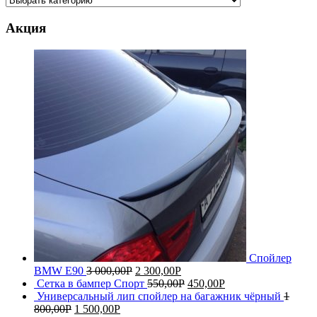
Акция
Спойлер
BMW E90
3 000,00
Р
2 300,00
Р
Сетка в бампер Спорт
550,00
Р
450,00
Р
Универсальный лип спойлер на багажник чёрный
1
800,00
Р
1 500,00
Р