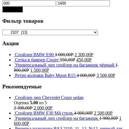
Показать
Фильтр товаров
Акция
Спойлер BMW E90
3 000,00
Р
2 300,00
Р
Сетка в бампер Спорт
550,00
Р
450,00
Р
Универсальный лип спойлер на багажник чёрный
1
800,00
Р
1 500,00
Р
Ретро колпаки Baby Moon R15
4 000,00
Р
3 500,00
Р
Рекомендуемые
Спойлер лип Chevrolet Cruze sedan
Оценка
5.00
из 5
2 300,00
Р
2 000,00
Р
Спойлер BMW F30 M4 стиль
4 000,00
Р
2 500,00
Р
Универсальный лип спойлер на багажник
1 900,00
Р
1
600,00
Р
Решетка радиатора ВАЗ 2110 -11 -12, №12, черный лак