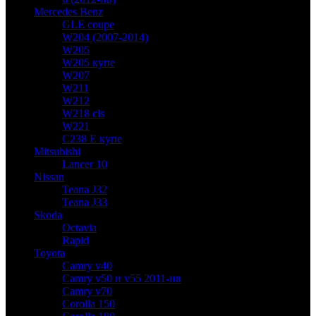
Mercedes Benz
GLE coupe
W204 (2007-2014)
W205
W205 купе
W207
W211
W212
W218 cls
W221
C238 E купе
Mitsubishi
Lancer 10
Nissan
Teana J32
Teana J33
Skoda
Octavia
Rapid
Toyota
Camry v40
Camry v50 и v55 2011-нв
Camry v70
Corolla 150