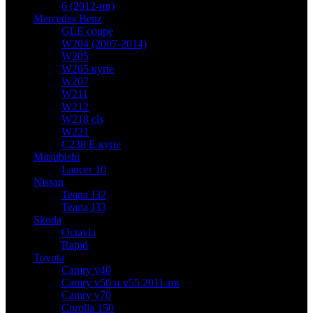
6 (2012-нв)
Mercedes Benz
GLE coupe
W204 (2007-2014)
W205
W205 купе
W207
W211
W212
W218 cls
W221
C238 E купе
Mitsubishi
Lancer 10
Nissan
Teana J32
Teana J33
Skoda
Octavia
Rapid
Toyota
Camry v40
Camry v50 и v55 2011-нв
Camry v70
Corolla 150