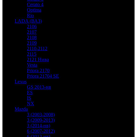
Cerato 4
Optima
Rio
LADA (ВАЗ)
2106
2107
2108
2109
2110-2112
2115
2121 Нива
Vesta
Priora 2170
Priora 21704 SE
Lexus
GS 2013-нв
ES
IS
NX
Mazda
3 (2003-2008)
3 (2009-2013)
3 (2014-нв)
6 (2007-2012)
6 (2012-нв)