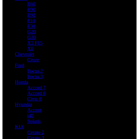
E60
E90
E92
F10
F30
G20
G30
X5 F15
X6
Chevrolet
Cruze
Ford
Focus 2
Focus 3
Honda
Accord 7
Accord 8
Civic 8
Hyundai
Accent
i40
Solaris
KIA
Cerato 2
Cerato 3