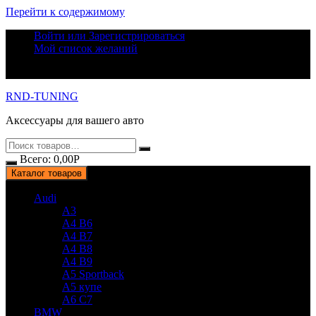
Перейти к содержимому
Войти или Зарегистрироваться
Мой список желаний
RND-TUNING
Аксессуары для вашего авто
Всего:
0,00
Р
Каталог товаров
Audi
A3
A4 B6
A4 B7
A4 B8
A4 B9
A5 Sportback
A5 купе
A6 C7
BMW