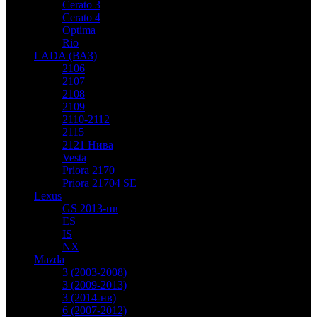
Cerato 3
Cerato 4
Optima
Rio
LADA (ВАЗ)
2106
2107
2108
2109
2110-2112
2115
2121 Нива
Vesta
Priora 2170
Priora 21704 SE
Lexus
GS 2013-нв
ES
IS
NX
Mazda
3 (2003-2008)
3 (2009-2013)
3 (2014-нв)
6 (2007-2012)