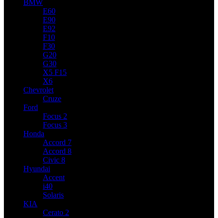
BMW
E60
E90
E92
F10
F30
G20
G30
X5 F15
X6
Chevrolet
Cruze
Ford
Focus 2
Focus 3
Honda
Accord 7
Accord 8
Civic 8
Hyundai
Accent
i40
Solaris
KIA
Cerato 2