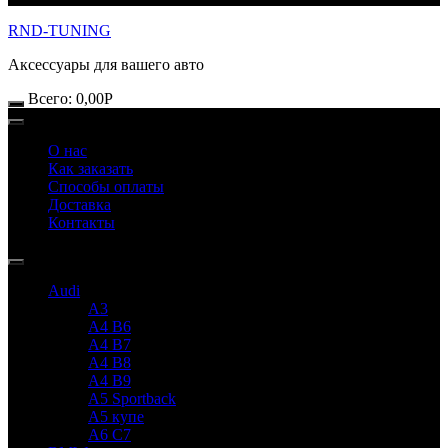
RND-TUNING
Аксессуары для вашего авто
Всего:
0,00
Р
О нас
Как заказать
Способы оплаты
Доставка
Контакты
Audi
A3
A4 B6
A4 B7
A4 B8
A4 B9
A5 Sportback
A5 купе
A6 C7