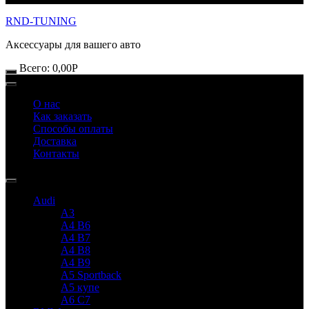
RND-TUNING
Аксессуары для вашего авто
Всего:
0,00
Р
О нас
Как заказать
Способы оплаты
Доставка
Контакты
Audi
A3
A4 B6
A4 B7
A4 B8
A4 B9
A5 Sportback
A5 купе
A6 C7