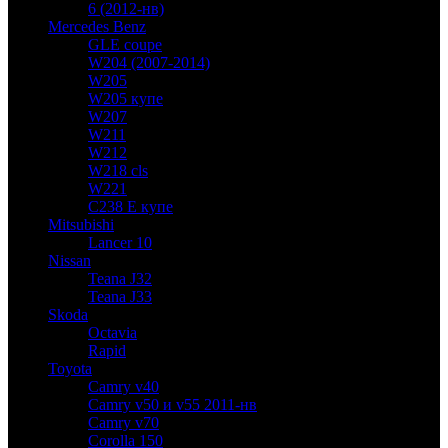
6 (2012-нв)
Mercedes Benz
GLE coupe
W204 (2007-2014)
W205
W205 купе
W207
W211
W212
W218 cls
W221
C238 E купе
Mitsubishi
Lancer 10
Nissan
Teana J32
Teana J33
Skoda
Octavia
Rapid
Toyota
Camry v40
Camry v50 и v55 2011-нв
Camry v70
Corolla 150