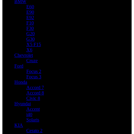
BMW
E60
E90
E92
F10
F30
G20
G30
X5 F15
X6
Chevrolet
Cruze
Ford
Focus 2
Focus 3
Honda
Accord 7
Accord 8
Civic 8
Hyundai
Accent
i40
Solaris
KIA
Cerato 2