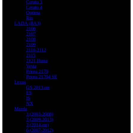
Cerato 3
Cerato 4
Optima
Rio
LADA (ВАЗ)
2106
2107
2108
2109
2110-2112
2115
2121 Нива
Vesta
Priora 2170
Priora 21704 SE
Lexus
GS 2013-нв
ES
IS
NX
Mazda
3 (2003-2008)
3 (2009-2013)
3 (2014-нв)
6 (2007-2012)