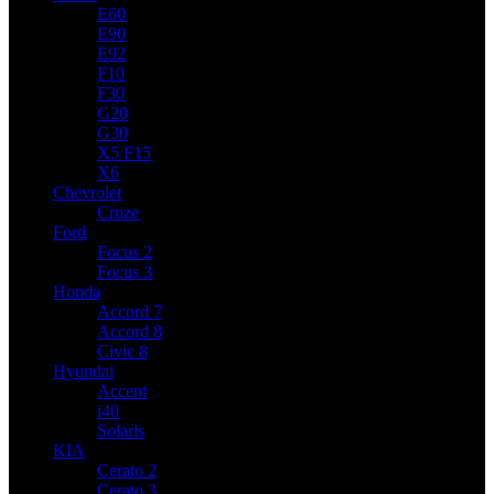
E60
E90
E92
F10
F30
G20
G30
X5 F15
X6
Chevrolet
Cruze
Ford
Focus 2
Focus 3
Honda
Accord 7
Accord 8
Civic 8
Hyundai
Accent
i40
Solaris
KIA
Cerato 2
Cerato 3