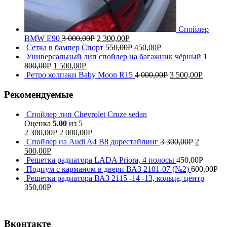
Спойлер
BMW E90
3 000,00
Р
2 300,00
Р
Сетка в бампер Спорт
550,00
Р
450,00
Р
Универсальный лип спойлер на багажник чёрный
1
800,00
Р
1 500,00
Р
Ретро колпаки Baby Moon R15
4 000,00
Р
3 500,00
Р
Рекомендуемые
Спойлер лип Chevrolet Cruze sedan
Оценка
5.00
из 5
2 300,00
Р
2 000,00
Р
Спойлер на Audi A4 B8 дорестайлинг
3 300,00
Р
2
500,00
Р
Решетка радиатора LADA Priora, 4 полосы
450,00
Р
Подиум с карманом в двери ВАЗ 2101-07 (№2)
600,00
Р
Решетка радиатора ВАЗ 2115 -14 -13, кольца, центр
350,00
Р
Вконтакте