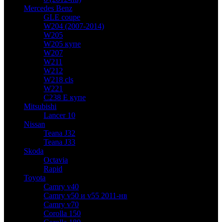
Mercedes Benz
GLE coupe
W204 (2007-2014)
W205
W205 купе
W207
W211
W212
W218 cls
W221
C238 E купе
Mitsubishi
Lancer 10
Nissan
Teana J32
Teana J33
Skoda
Octavia
Rapid
Toyota
Camry v40
Camry v50 и v55 2011-нв
Camry v70
Corolla 150