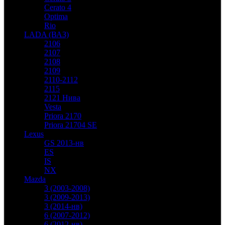
Cerato 4
Optima
Rio
LADA (ВАЗ)
2106
2107
2108
2109
2110-2112
2115
2121 Нива
Vesta
Priora 2170
Priora 21704 SE
Lexus
GS 2013-нв
ES
IS
NX
Mazda
3 (2003-2008)
3 (2009-2013)
3 (2014-нв)
6 (2007-2012)
6 (2012-нв)