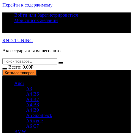
Перейти к содержимому
Войти или Зарегистрироваться
Мой список желаний
RND-TUNING
Аксессуары для вашего авто
Всего:
0,00
Р
Каталог товаров
Audi
A3
A4 B6
A4 B7
A4 B8
A4 B9
A5 Sportback
A5 купе
A6 C7
BMW