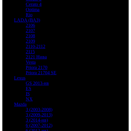
Cerato 4
Optima
Rio
LADA (ВАЗ)
2106
2107
2108
2109
2110-2112
2115
2121 Нива
Vesta
Priora 2170
Priora 21704 SE
Lexus
GS 2013-нв
ES
IS
NX
Mazda
3 (2003-2008)
3 (2009-2013)
3 (2014-нв)
6 (2007-2012)
6 (2012-нв)