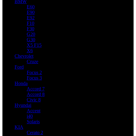
BMW
E60
E90
E92
F10
F30
G20
G30
X5 F15
X6
Chevrolet
Cruze
Ford
Focus 2
Focus 3
Honda
Accord 7
Accord 8
Civic 8
Hyundai
Accent
i40
Solaris
KIA
Cerato 2