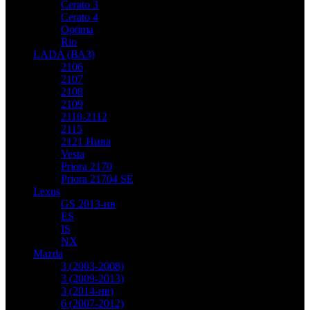
Cerato 3
Cerato 4
Optima
Rio
LADA (ВАЗ)
2106
2107
2108
2109
2110-2112
2115
2121 Нива
Vesta
Priora 2170
Priora 21704 SE
Lexus
GS 2013-нв
ES
IS
NX
Mazda
3 (2003-2008)
3 (2009-2013)
3 (2014-нв)
6 (2007-2012)