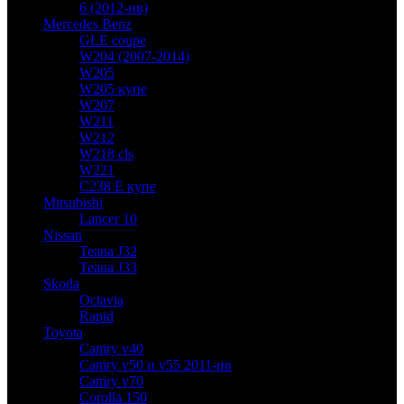
6 (2012-нв)
Mercedes Benz
GLE coupe
W204 (2007-2014)
W205
W205 купе
W207
W211
W212
W218 cls
W221
C238 E купе
Mitsubishi
Lancer 10
Nissan
Teana J32
Teana J33
Skoda
Octavia
Rapid
Toyota
Camry v40
Camry v50 и v55 2011-нв
Camry v70
Corolla 150