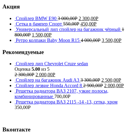
Акция
Спойлер BMW E90
3 000,00
Р
2 300,00
Р
Сетка в бампер Спорт
550,00
Р
450,00
Р
Универсальный лип спойлер на багажник чёрный
1
800,00
Р
1 500,00
Р
Ретро колпаки Baby Moon R15
4 000,00
Р
3 500,00
Р
Рекомендуемые
Спойлер лип Chevrolet Cruze sedan
Оценка
5.00
из 5
2 300,00
Р
2 000,00
Р
Спойлер на багажник Audi A3
3 300,00
Р
2 500,00
Р
Спойлер лезвие Honda Accord 8
2 900,00
Р
2 000,00
Р
Решетка радиатора ВАЗ 2107, узкие полосы,
комбинированные
700,00
Р
Решетка радиатора ВАЗ 2115 -14 -13, сетка, хром
350,00
Р
Вконтакте