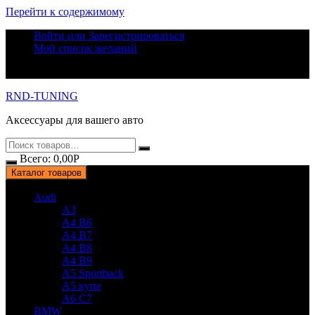
Перейти к содержимому
Войти или Зарегистрироваться
Мой список желаний
RND-TUNING
Аксессуары для вашего авто
Всего:
0,00
Р
Каталог товаров
Audi
A3
A4 B6
A4 B7
A4 B8
A4 B9
A5 Sportback
A5 купе
A6 C7
BMW