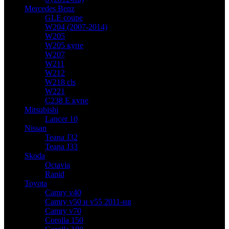
Mercedes Benz
GLE coupe
W204 (2007-2014)
W205
W205 купе
W207
W211
W212
W218 cls
W221
C238 E купе
Mitsubishi
Lancer 10
Nissan
Teana J32
Teana J33
Skoda
Octavia
Rapid
Toyota
Camry v40
Camry v50 и v55 2011-нв
Camry v70
Corolla 150