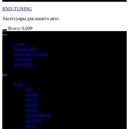
RND-TUNING
Аксессуары для вашего авто
Всего:
0,00
Р
О нас
Как заказать
Способы оплаты
Доставка
Контакты
Audi
A3
A4 B6
A4 B7
A4 B8
A4 B9
A5 Sportback
A5 купе
A6 C7