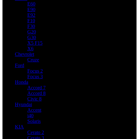
E60
E90
E92
F10
F30
G20
G30
X5 F15
X6
Chevrolet
Cruze
Ford
Focus 2
Focus 3
Honda
Accord 7
Accord 8
Civic 8
Hyundai
Accent
i40
Solaris
KIA
Cerato 2
Cerato 3