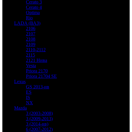
Cerato 3
Cerato 4
Optima
Rio
LADA (ВАЗ)
2106
2107
2108
2109
2110-2112
2115
2121 Нива
Vesta
Priora 2170
Priora 21704 SE
Lexus
GS 2013-нв
ES
IS
NX
Mazda
3 (2003-2008)
3 (2009-2013)
3 (2014-нв)
6 (2007-2012)