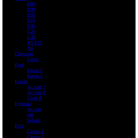
E60
E90
E92
F10
F30
G20
G30
X5 F15
X6
Chevrolet
Cruze
Ford
Focus 2
Focus 3
Honda
Accord 7
Accord 8
Civic 8
Hyundai
Accent
i40
Solaris
KIA
Cerato 2
Cerato 3