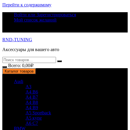
Перейти к содержимому
Войти или Зарегистрироваться
Мой список желаний
RND-TUNING
Аксессуары для вашего авто
Всего:
0,00
Р
Каталог товаров
Audi
A3
A4 B6
A4 B7
A4 B8
A4 B9
A5 Sportback
A5 купе
A6 C7
BMW