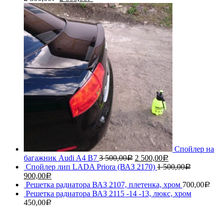
Спойлер на
багажник Audi A4 B7
3 500,00
2 500,00
Р
Р
Спойлер лип LADA Priora (ВАЗ 2170)
1 500,00
Р
900,00
Р
Решетка радиатора ВАЗ 2107, плетенка, хром
700,00
Р
Решетка радиатора ВАЗ 2115 -14 -13, люкс, хром
450,00
Р