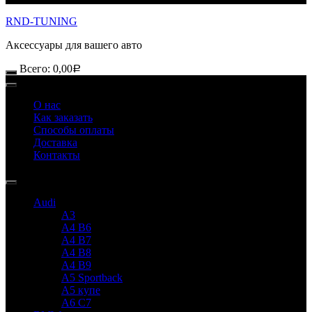
RND-TUNING
Аксессуары для вашего авто
Всего:
0,00
Р
О нас
Как заказать
Способы оплаты
Доставка
Контакты
Audi
A3
A4 B6
A4 B7
A4 B8
A4 B9
A5 Sportback
A5 купе
A6 C7