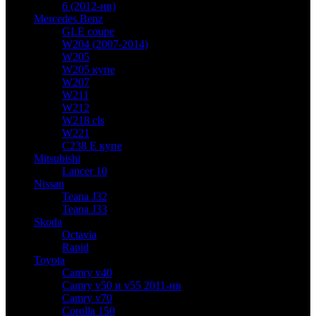
6 (2012-нв)
Mercedes Benz
GLE coupe
W204 (2007-2014)
W205
W205 купе
W207
W211
W212
W218 cls
W221
C238 E купе
Mitsubishi
Lancer 10
Nissan
Teana J32
Teana J33
Skoda
Octavia
Rapid
Toyota
Camry v40
Camry v50 и v55 2011-нв
Camry v70
Corolla 150