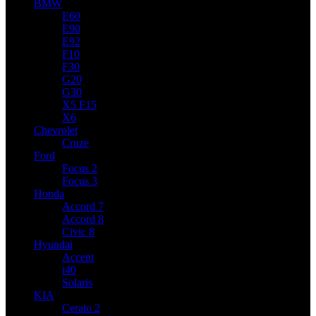
BMW
E60
E90
E92
F10
F30
G20
G30
X5 F15
X6
Chevrolet
Cruze
Ford
Focus 2
Focus 3
Honda
Accord 7
Accord 8
Civic 8
Hyundai
Accent
i40
Solaris
KIA
Cerato 2