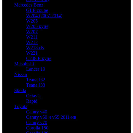
Mercedes Benz
GLE coupe
W204 (2007-2014)
W205
W205 купе
W207
W211
W212
W218 cls
W221
C238 E купе
Mitsubishi
Lancer 10
Nissan
Teana J32
Teana J33
Skoda
Octavia
Rapid
Toyota
Camry v40
Camry v50 и v55 2011-нв
Camry v70
Corolla 150