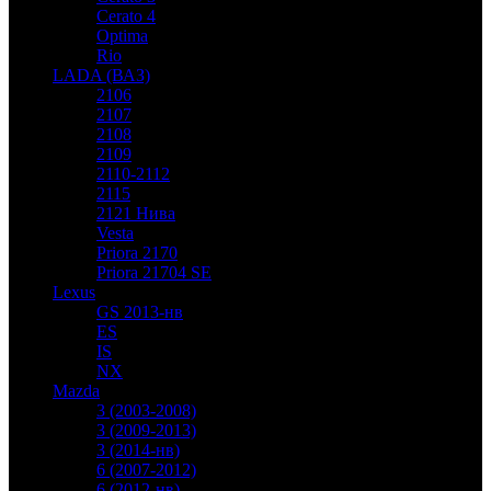
Cerato 4
Optima
Rio
LADA (ВАЗ)
2106
2107
2108
2109
2110-2112
2115
2121 Нива
Vesta
Priora 2170
Priora 21704 SE
Lexus
GS 2013-нв
ES
IS
NX
Mazda
3 (2003-2008)
3 (2009-2013)
3 (2014-нв)
6 (2007-2012)
6 (2012-нв)