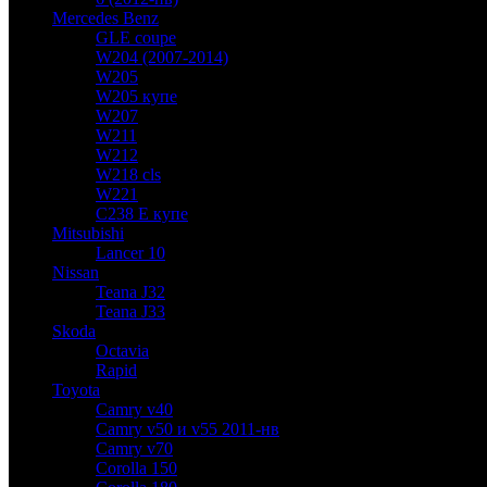
Mercedes Benz
GLE coupe
W204 (2007-2014)
W205
W205 купе
W207
W211
W212
W218 cls
W221
C238 E купе
Mitsubishi
Lancer 10
Nissan
Teana J32
Teana J33
Skoda
Octavia
Rapid
Toyota
Camry v40
Camry v50 и v55 2011-нв
Camry v70
Corolla 150