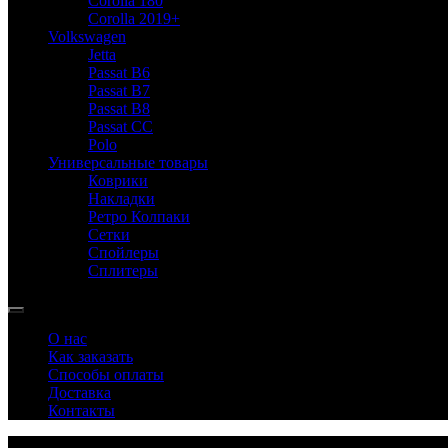
Corolla 180
Corolla 2019+
Volkswagen
Jetta
Passat B6
Passat B7
Passat B8
Passat CC
Polo
Универсальные товары
Коврики
Накладки
Ретро Колпаки
Сетки
Спойлеры
Сплитеры
О нас
Как заказать
Способы оплаты
Доставка
Контакты