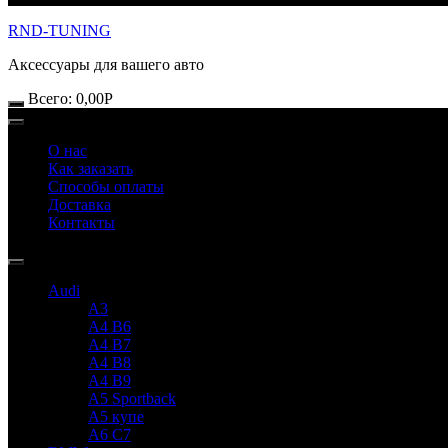
RND-TUNING
Аксессуары для вашего авто
Всего:
0,00
Р
О нас
Как заказать
Способы оплаты
Доставка
Контакты
Audi
A3
A4 B6
A4 B7
A4 B8
A4 B9
A5 Sportback
A5 купе
A6 C7