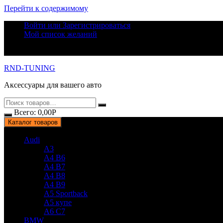
Перейти к содержимому
Войти или Зарегистрироваться
Мой список желаний
RND-TUNING
Аксессуары для вашего авто
Всего:
0,00
Р
Каталог товаров
Audi
A3
A4 B6
A4 B7
A4 B8
A4 B9
A5 Sportback
A5 купе
A6 C7
BMW