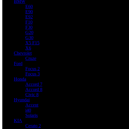
BMW
E60
E90
E92
F10
F30
G20
G30
X5 F15
X6
Chevrolet
Cruze
Ford
Focus 2
Focus 3
Honda
Accord 7
Accord 8
Civic 8
Hyundai
Accent
i40
Solaris
KIA
Cerato 2