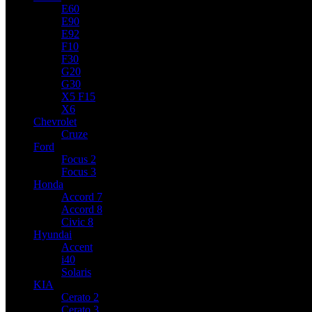
E60
E90
E92
F10
F30
G20
G30
X5 F15
X6
Chevrolet
Cruze
Ford
Focus 2
Focus 3
Honda
Accord 7
Accord 8
Civic 8
Hyundai
Accent
i40
Solaris
KIA
Cerato 2
Cerato 3