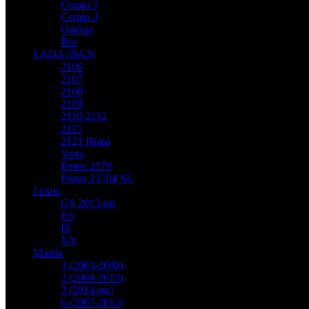
Cerato 3
Cerato 4
Optima
Rio
LADA (ВАЗ)
2106
2107
2108
2109
2110-2112
2115
2121 Нива
Vesta
Priora 2170
Priora 21704 SE
Lexus
GS 2013-нв
ES
IS
NX
Mazda
3 (2003-2008)
3 (2009-2013)
3 (2014-нв)
6 (2007-2012)