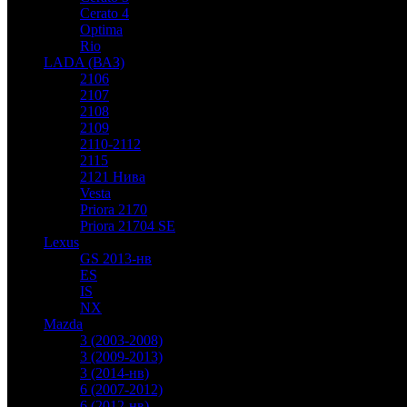
Cerato 4
Optima
Rio
LADA (ВАЗ)
2106
2107
2108
2109
2110-2112
2115
2121 Нива
Vesta
Priora 2170
Priora 21704 SE
Lexus
GS 2013-нв
ES
IS
NX
Mazda
3 (2003-2008)
3 (2009-2013)
3 (2014-нв)
6 (2007-2012)
6 (2012-нв)