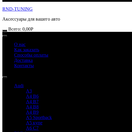
RND-TUNING
Аксессуары для вашего авто
Всего:
0,00
Р
О нас
Как заказать
Способы оплаты
Доставка
Контакты
Audi
A3
A4 B6
A4 B7
A4 B8
A4 B9
A5 Sportback
A5 купе
A6 C7