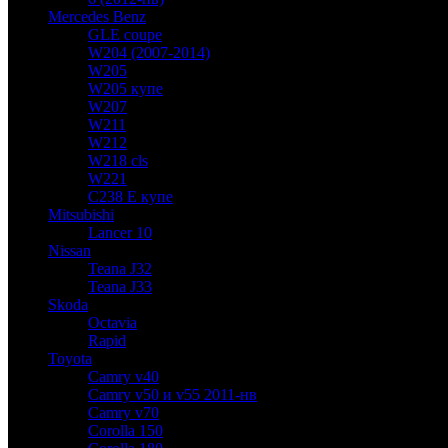
Mercedes Benz
GLE coupe
W204 (2007-2014)
W205
W205 купе
W207
W211
W212
W218 cls
W221
C238 E купе
Mitsubishi
Lancer 10
Nissan
Teana J32
Teana J33
Skoda
Octavia
Rapid
Toyota
Camry v40
Camry v50 и v55 2011-нв
Camry v70
Corolla 150