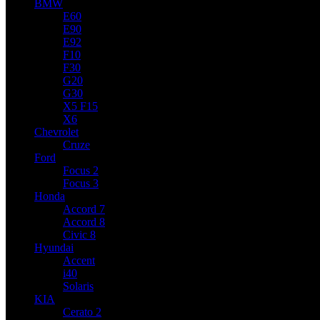
BMW
E60
E90
E92
F10
F30
G20
G30
X5 F15
X6
Chevrolet
Cruze
Ford
Focus 2
Focus 3
Honda
Accord 7
Accord 8
Civic 8
Hyundai
Accent
i40
Solaris
KIA
Cerato 2