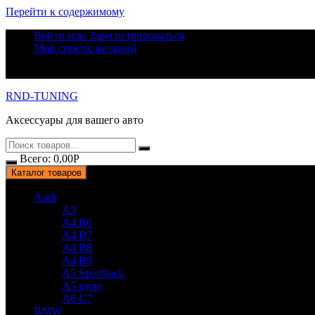
Перейти к содержимому
Войти или Зарегистрироваться
Мой список желаний
RND-TUNING
Аксессуары для вашего авто
Всего:
0,00
Р
Каталог товаров
Audi
A3
A4 B6
A4 B7
A4 B8
A4 B9
A5 Sportback
A5 купе
A6 C7
BMW