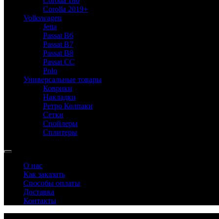
Corolla 180
Corolla 2019+
Volkswagen
Jetta
Passat B6
Passat B7
Passat B8
Passat CC
Polo
Универсальные товары
Коврики
Накладки
Ретро Колпаки
Сетки
Спойлеры
Сплитеры
О нас
Как заказать
Способы оплаты
Доставка
Контакты