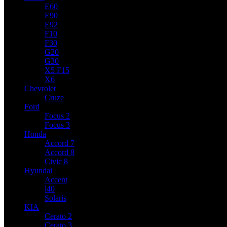
E60
E90
E92
F10
F30
G20
G30
X5 F15
X6
Chevrolet
Cruze
Ford
Focus 2
Focus 3
Honda
Accord 7
Accord 8
Civic 8
Hyundai
Accent
i40
Solaris
KIA
Cerato 2
Cerato 3