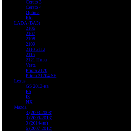
Cerato 3
Cerato 4
Optima
Rio
LADA (ВАЗ)
2106
2107
2108
2109
2110-2112
2115
2121 Нива
Vesta
Priora 2170
Priora 21704 SE
Lexus
GS 2013-нв
ES
IS
NX
Mazda
3 (2003-2008)
3 (2009-2013)
3 (2014-нв)
6 (2007-2012)