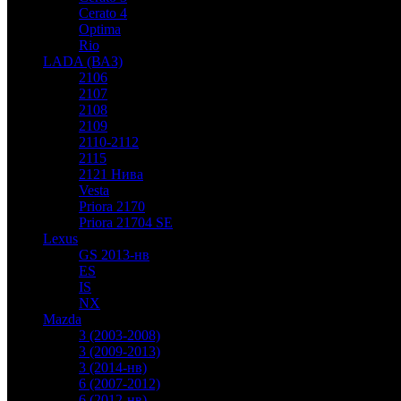
Cerato 4
Optima
Rio
LADA (ВАЗ)
2106
2107
2108
2109
2110-2112
2115
2121 Нива
Vesta
Priora 2170
Priora 21704 SE
Lexus
GS 2013-нв
ES
IS
NX
Mazda
3 (2003-2008)
3 (2009-2013)
3 (2014-нв)
6 (2007-2012)
6 (2012-нв)