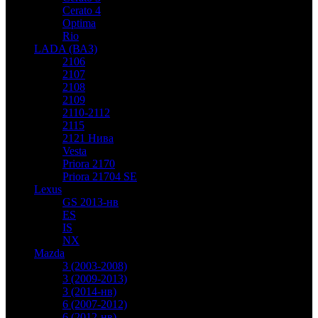
Cerato 4
Optima
Rio
LADA (ВАЗ)
2106
2107
2108
2109
2110-2112
2115
2121 Нива
Vesta
Priora 2170
Priora 21704 SE
Lexus
GS 2013-нв
ES
IS
NX
Mazda
3 (2003-2008)
3 (2009-2013)
3 (2014-нв)
6 (2007-2012)
6 (2012-нв)