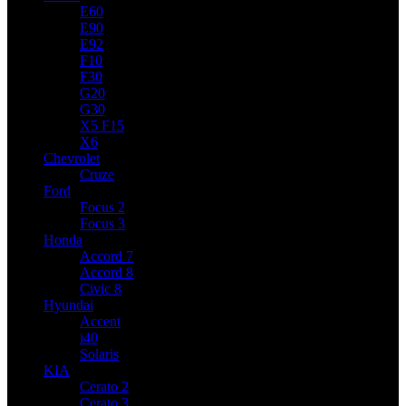
E60
E90
E92
F10
F30
G20
G30
X5 F15
X6
Chevrolet
Cruze
Ford
Focus 2
Focus 3
Honda
Accord 7
Accord 8
Civic 8
Hyundai
Accent
i40
Solaris
KIA
Cerato 2
Cerato 3