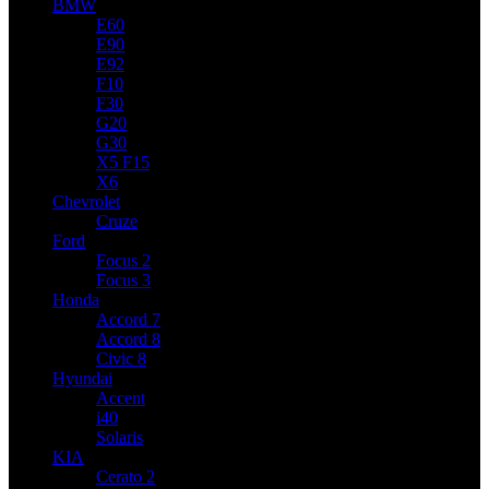
BMW
E60
E90
E92
F10
F30
G20
G30
X5 F15
X6
Chevrolet
Cruze
Ford
Focus 2
Focus 3
Honda
Accord 7
Accord 8
Civic 8
Hyundai
Accent
i40
Solaris
KIA
Cerato 2