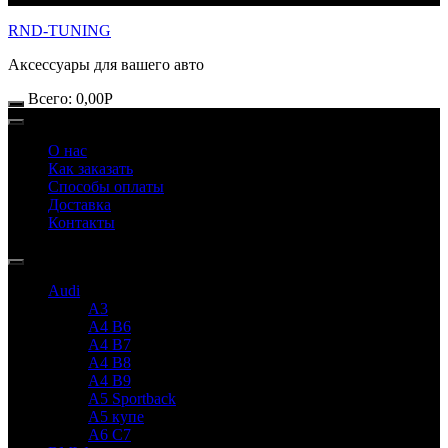
RND-TUNING
Аксессуары для вашего авто
Всего:
0,00
Р
О нас
Как заказать
Способы оплаты
Доставка
Контакты
Audi
A3
A4 B6
A4 B7
A4 B8
A4 B9
A5 Sportback
A5 купе
A6 C7