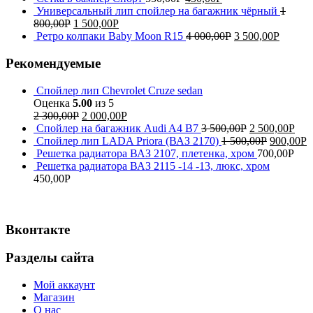
Универсальный лип спойлер на багажник чёрный
1
800,00
Р
1 500,00
Р
Ретро колпаки Baby Moon R15
4 000,00
Р
3 500,00
Р
Рекомендуемые
Спойлер лип Chevrolet Cruze sedan
Оценка
5.00
из 5
2 300,00
Р
2 000,00
Р
Спойлер на багажник Audi A4 B7
3 500,00
Р
2 500,00
Р
Спойлер лип LADA Priora (ВАЗ 2170)
1 500,00
Р
900,00
Р
Решетка радиатора ВАЗ 2107, плетенка, хром
700,00
Р
Решетка радиатора ВАЗ 2115 -14 -13, люкс, хром
450,00
Р
Вконтакте
Разделы сайта
Мой аккаунт
Магазин
О нас