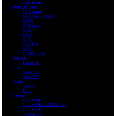
6 (2012-нв)
Mercedes Benz
GLE coupe
W204 (2007-2014)
W205
W205 купе
W207
W211
W212
W218 cls
W221
C238 E купе
Mitsubishi
Lancer 10
Nissan
Teana J32
Teana J33
Skoda
Octavia
Rapid
Toyota
Camry v40
Camry v50 и v55 2011-нв
Camry v70
Corolla 150