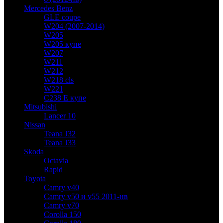
Mercedes Benz
GLE coupe
W204 (2007-2014)
W205
W205 купе
W207
W211
W212
W218 cls
W221
C238 E купе
Mitsubishi
Lancer 10
Nissan
Teana J32
Teana J33
Skoda
Octavia
Rapid
Toyota
Camry v40
Camry v50 и v55 2011-нв
Camry v70
Corolla 150