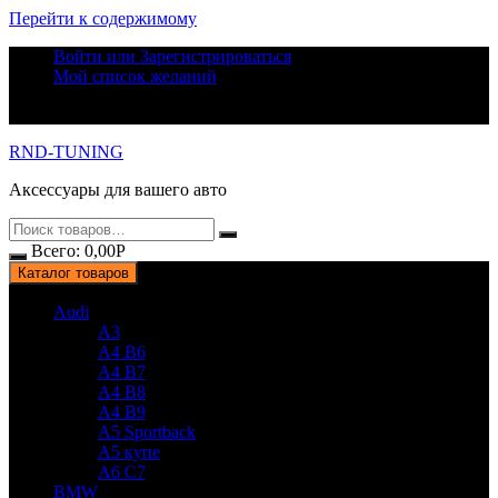
Перейти к содержимому
Войти или Зарегистрироваться
Мой список желаний
RND-TUNING
Аксессуары для вашего авто
Всего:
0,00
Р
Каталог товаров
Audi
A3
A4 B6
A4 B7
A4 B8
A4 B9
A5 Sportback
A5 купе
A6 C7
BMW