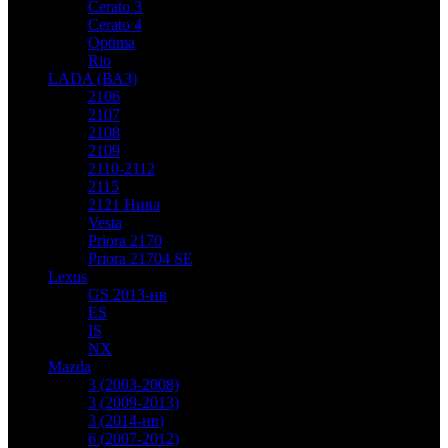
Cerato 3
Cerato 4
Optima
Rio
LADA (ВАЗ)
2106
2107
2108
2109
2110-2112
2115
2121 Нива
Vesta
Priora 2170
Priora 21704 SE
Lexus
GS 2013-нв
ES
IS
NX
Mazda
3 (2003-2008)
3 (2009-2013)
3 (2014-нв)
6 (2007-2012)