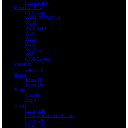
6 (2012-нв)
Mercedes Benz
GLE coupe
W204 (2007-2014)
W205
W205 купе
W207
W211
W212
W218 cls
W221
C238 E купе
Mitsubishi
Lancer 10
Nissan
Teana J32
Teana J33
Skoda
Octavia
Rapid
Toyota
Camry v40
Camry v50 и v55 2011-нв
Camry v70
Corolla 150