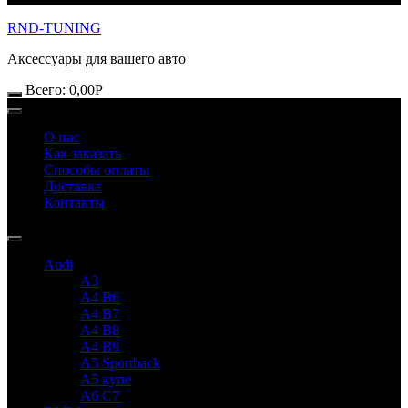
RND-TUNING
Аксессуары для вашего авто
Всего:
0,00
Р
О нас
Как заказать
Способы оплаты
Доставка
Контакты
Audi
A3
A4 B6
A4 B7
A4 B8
A4 B9
A5 Sportback
A5 купе
A6 C7