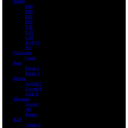
BMW
E60
E90
E92
F10
F30
G20
G30
X5 F15
X6
Chevrolet
Cruze
Ford
Focus 2
Focus 3
Honda
Accord 7
Accord 8
Civic 8
Hyundai
Accent
i40
Solaris
KIA
Cerato 2