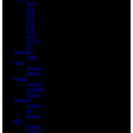
E60
E90
E92
F10
F30
G20
G30
X5 F15
X6
Chevrolet
Cruze
Ford
Focus 2
Focus 3
Honda
Accord 7
Accord 8
Civic 8
Hyundai
Accent
i40
Solaris
KIA
Cerato 2
Cerato 3