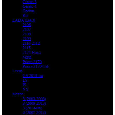
Cerato 3
Cerato 4
Optima
Rio
LADA (ВАЗ)
2106
2107
2108
2109
2110-2112
2115
2121 Нива
Vesta
Priora 2170
Priora 21704 SE
Lexus
GS 2013-нв
ES
IS
NX
Mazda
3 (2003-2008)
3 (2009-2013)
3 (2014-нв)
6 (2007-2012)