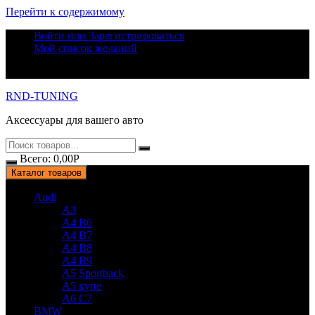
Перейти к содержимому
Войти или Зарегистрироваться
Мой список желаний
RND-TUNING
Аксессуары для вашего авто
Всего:
0,00
Р
Каталог товаров
Audi
A3
A4 B6
A4 B7
A4 B8
A4 B9
A5 Sportback
A5 купе
A6 C7
BMW