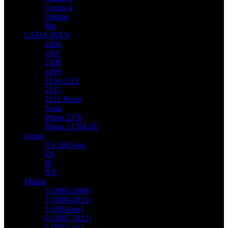
Cerato 4
Optima
Rio
LADA (ВАЗ)
2106
2107
2108
2109
2110-2112
2115
2121 Нива
Vesta
Priora 2170
Priora 21704 SE
Lexus
GS 2013-нв
ES
IS
NX
Mazda
3 (2003-2008)
3 (2009-2013)
3 (2014-нв)
6 (2007-2012)
6 (2012-нв)