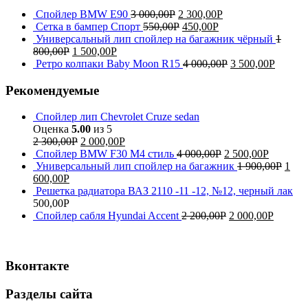
Спойлер BMW E90
3 000,00
Р
2 300,00
Р
Сетка в бампер Спорт
550,00
Р
450,00
Р
Универсальный лип спойлер на багажник чёрный
1
800,00
Р
1 500,00
Р
Ретро колпаки Baby Moon R15
4 000,00
Р
3 500,00
Р
Рекомендуемые
Спойлер лип Chevrolet Cruze sedan
Оценка
5.00
из 5
2 300,00
Р
2 000,00
Р
Спойлер BMW F30 M4 стиль
4 000,00
Р
2 500,00
Р
Универсальный лип спойлер на багажник
1 900,00
Р
1
600,00
Р
Решетка радиатора ВАЗ 2110 -11 -12, №12, черный лак
500,00
Р
Спойлер сабля Hyundai Accent
2 200,00
Р
2 000,00
Р
Вконтакте
Разделы сайта