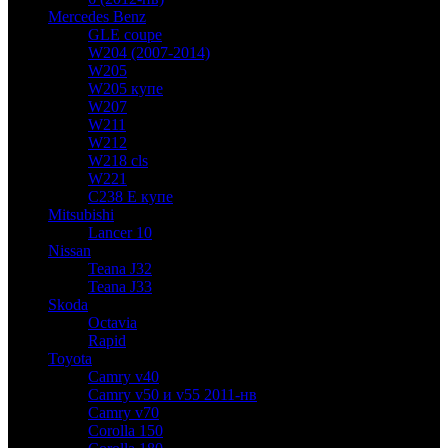
Mercedes Benz
GLE coupe
W204 (2007-2014)
W205
W205 купе
W207
W211
W212
W218 cls
W221
C238 E купе
Mitsubishi
Lancer 10
Nissan
Teana J32
Teana J33
Skoda
Octavia
Rapid
Toyota
Camry v40
Camry v50 и v55 2011-нв
Camry v70
Corolla 150