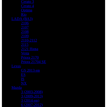
Cerato 3
Cerato 4
Optima
Rio
LADA (ВАЗ)
2106
2107
2108
2109
2110-2112
2115
2121 Нива
Vesta
Priora 2170
Priora 21704 SE
Lexus
GS 2013-нв
ES
IS
NX
Mazda
3 (2003-2008)
3 (2009-2013)
3 (2014-нв)
6 (2007-2012)