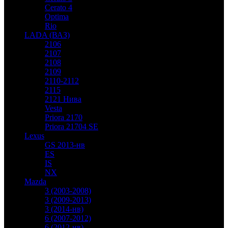
Cerato 4
Optima
Rio
LADA (ВАЗ)
2106
2107
2108
2109
2110-2112
2115
2121 Нива
Vesta
Priora 2170
Priora 21704 SE
Lexus
GS 2013-нв
ES
IS
NX
Mazda
3 (2003-2008)
3 (2009-2013)
3 (2014-нв)
6 (2007-2012)
6 (2012-нв)