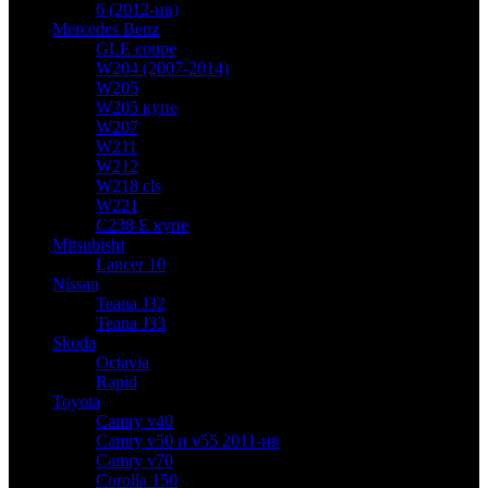
6 (2012-нв)
Mercedes Benz
GLE coupe
W204 (2007-2014)
W205
W205 купе
W207
W211
W212
W218 cls
W221
C238 E купе
Mitsubishi
Lancer 10
Nissan
Teana J32
Teana J33
Skoda
Octavia
Rapid
Toyota
Camry v40
Camry v50 и v55 2011-нв
Camry v70
Corolla 150