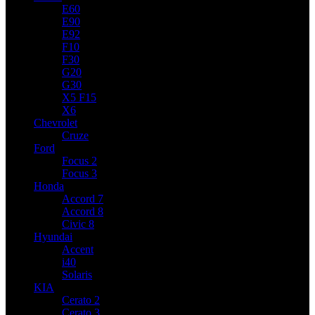
E60
E90
E92
F10
F30
G20
G30
X5 F15
X6
Chevrolet
Cruze
Ford
Focus 2
Focus 3
Honda
Accord 7
Accord 8
Civic 8
Hyundai
Accent
i40
Solaris
KIA
Cerato 2
Cerato 3