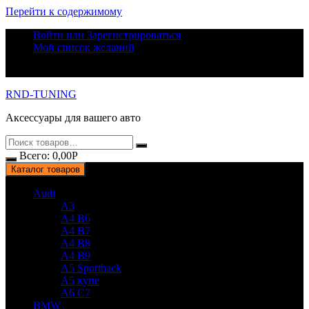
Перейти к содержимому
Войти или Зарегистрироваться
Мой список желаний
RND-TUNING
Аксессуары для вашего авто
Всего:
0,00
Р
Каталог товаров
Audi
A3
A4 B6
A4 B7
A4 B8
A4 B9
A5 Sportback
A5 купе
A6 C7
BMW