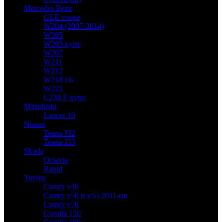
Mercedes Benz
GLE coupe
W204 (2007-2014)
W205
W205 купе
W207
W211
W212
W218 cls
W221
C238 E купе
Mitsubishi
Lancer 10
Nissan
Teana J32
Teana J33
Skoda
Octavia
Rapid
Toyota
Camry v40
Camry v50 и v55 2011-нв
Camry v70
Corolla 150