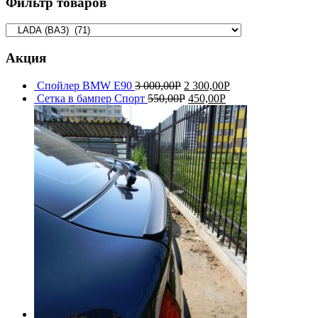
Фильтр товаров
Акция
Спойлер BMW E90
3 000,00
Р
2 300,00
Р
Сетка в бампер Спорт
550,00
Р
450,00
Р