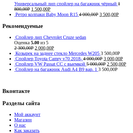
Универсальный лип спойлер на багажник чёрный
1
800,00
Р
1 500,00
Р
Ретро колпаки Baby Moon R15
4 000,00
Р
3 500,00
Р
Рекомендуемые
Спойлер лип Chevrolet Cruze sedan
Оценка
5.00
из 5
2 300,00
Р
2 000,00
Р
Козырек на заднее стекло Mercedes W205
3 500,00
Р
Спойлер Toyota Camry v70 2018-
4 000,00
Р
3 000,00
Р
Спойлер VW Passat CC с выемкой
5 000,00
Р
2 500,00
Р
Спойлер на багажник Audi A4 B9 вар. 1
3 500,00
Р
Вконтакте
Разделы сайта
Мой аккаунт
Магазин
О нас
Как заказать