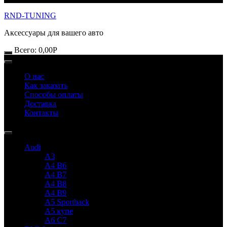
RND-TUNING
Аксессуары для вашего авто
Всего:
0,00
Р
О нас
Как заказать
Способы оплаты
Доставка
Контакты
Audi
A3
A4 B6
A4 B7
A4 B8
A4 B9
A5 Sportback
A5 купе
A6 C7