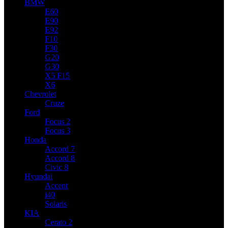
BMW
E60
E90
E92
F10
F30
G20
G30
X5 F15
X6
Chevrolet
Cruze
Ford
Focus 2
Focus 3
Honda
Accord 7
Accord 8
Civic 8
Hyundai
Accent
i40
Solaris
KIA
Cerato 2