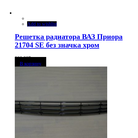
Add to wishlist
Решетка радиатора ВАЗ Приора
21704 SE без значка хром
900,00
Р
В корзину