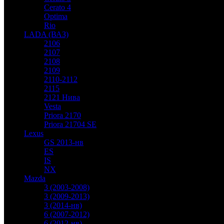
Cerato 4
Optima
Rio
LADA (ВАЗ)
2106
2107
2108
2109
2110-2112
2115
2121 Нива
Vesta
Priora 2170
Priora 21704 SE
Lexus
GS 2013-нв
ES
IS
NX
Mazda
3 (2003-2008)
3 (2009-2013)
3 (2014-нв)
6 (2007-2012)
6 (2012-нв)