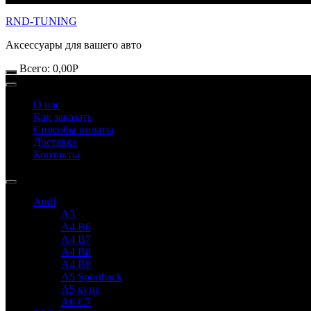
RND-TUNING
Аксессуары для вашего авто
Всего:
0,00
Р
О нас
Как заказать
Способы оплаты
Доставка
Контакты
Audi
A3
A4 B6
A4 B7
A4 B8
A4 B9
A5 Sportback
A5 купе
A6 C7