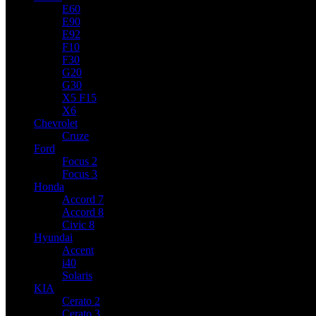
E60
E90
E92
F10
F30
G20
G30
X5 F15
X6
Chevrolet
Cruze
Ford
Focus 2
Focus 3
Honda
Accord 7
Accord 8
Civic 8
Hyundai
Accent
i40
Solaris
KIA
Cerato 2
Cerato 3