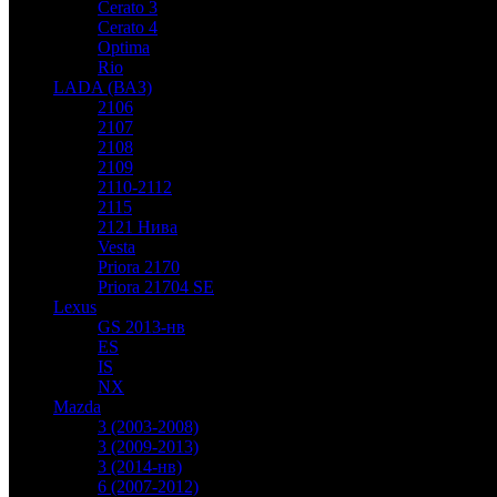
Cerato 3
Cerato 4
Optima
Rio
LADA (ВАЗ)
2106
2107
2108
2109
2110-2112
2115
2121 Нива
Vesta
Priora 2170
Priora 21704 SE
Lexus
GS 2013-нв
ES
IS
NX
Mazda
3 (2003-2008)
3 (2009-2013)
3 (2014-нв)
6 (2007-2012)