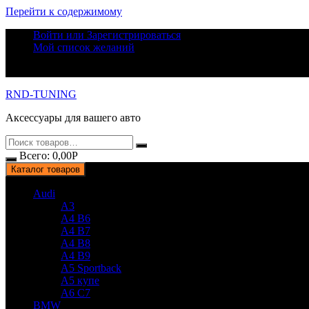
Перейти к содержимому
Войти или Зарегистрироваться
Мой список желаний
RND-TUNING
Аксессуары для вашего авто
Всего:
0,00
Р
Каталог товаров
Audi
A3
A4 B6
A4 B7
A4 B8
A4 B9
A5 Sportback
A5 купе
A6 C7
BMW