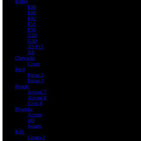
BMW
E60
E90
E92
F10
F30
G20
G30
X5 F15
X6
Chevrolet
Cruze
Ford
Focus 2
Focus 3
Honda
Accord 7
Accord 8
Civic 8
Hyundai
Accent
i40
Solaris
KIA
Cerato 2