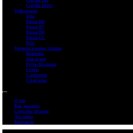
Corolla 180
Corolla 2019+
Volkswagen
Jetta
Passat B6
Passat B7
Passat B8
Passat CC
Polo
Универсальные товары
Коврики
Накладки
Ретро Колпаки
Сетки
Спойлеры
Сплитеры
О нас
Как заказать
Способы оплаты
Доставка
Контакты