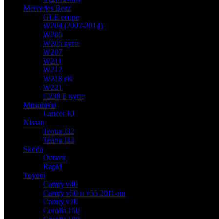
Mercedes Benz
GLE coupe
W204 (2007-2014)
W205
W205 купе
W207
W211
W212
W218 cls
W221
C238 E купе
Mitsubishi
Lancer 10
Nissan
Teana J32
Teana J33
Skoda
Octavia
Rapid
Toyota
Camry v40
Camry v50 и v55 2011-нв
Camry v70
Corolla 150