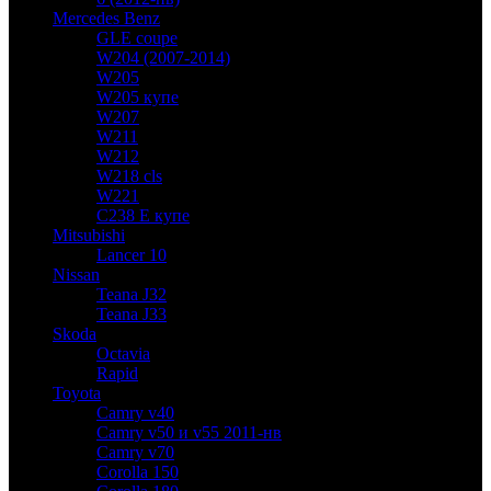
Mercedes Benz
GLE coupe
W204 (2007-2014)
W205
W205 купе
W207
W211
W212
W218 cls
W221
C238 E купе
Mitsubishi
Lancer 10
Nissan
Teana J32
Teana J33
Skoda
Octavia
Rapid
Toyota
Camry v40
Camry v50 и v55 2011-нв
Camry v70
Corolla 150