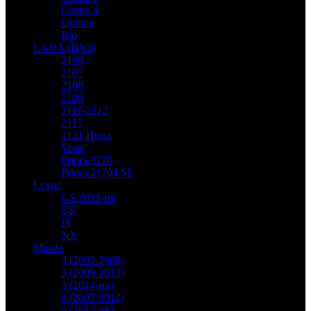
Cerato 4
Optima
Rio
LADA (ВАЗ)
2106
2107
2108
2109
2110-2112
2115
2121 Нива
Vesta
Priora 2170
Priora 21704 SE
Lexus
GS 2013-нв
ES
IS
NX
Mazda
3 (2003-2008)
3 (2009-2013)
3 (2014-нв)
6 (2007-2012)
6 (2012-нв)