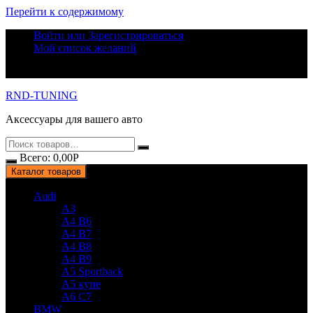
Перейти к содержимому
Войти или Зарегистрироваться
Мой список желаний
RND-TUNING
Аксессуары для вашего авто
Всего:
0,00
Р
Каталог товаров
Audi
A3
A4 B6
A4 B7
A4 B8
A4 B9
A5 Sportback
A5 купе
A6 C7
BMW