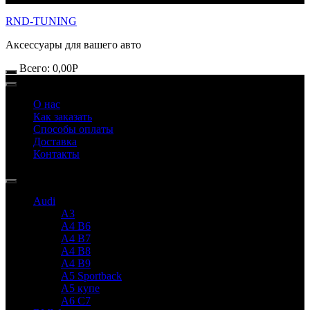
RND-TUNING
Аксессуары для вашего авто
Всего:
0,00
Р
О нас
Как заказать
Способы оплаты
Доставка
Контакты
Audi
A3
A4 B6
A4 B7
A4 B8
A4 B9
A5 Sportback
A5 купе
A6 C7