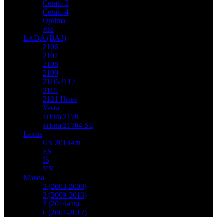
Cerato 3
Cerato 4
Optima
Rio
LADA (ВАЗ)
2106
2107
2108
2109
2110-2112
2115
2121 Нива
Vesta
Priora 2170
Priora 21704 SE
Lexus
GS 2013-нв
ES
IS
NX
Mazda
3 (2003-2008)
3 (2009-2013)
3 (2014-нв)
6 (2007-2012)