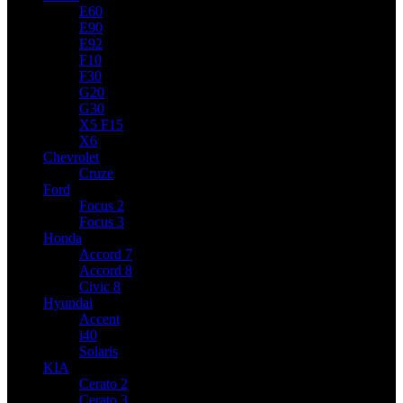
E60
E90
E92
F10
F30
G20
G30
X5 F15
X6
Chevrolet
Cruze
Ford
Focus 2
Focus 3
Honda
Accord 7
Accord 8
Civic 8
Hyundai
Accent
i40
Solaris
KIA
Cerato 2
Cerato 3