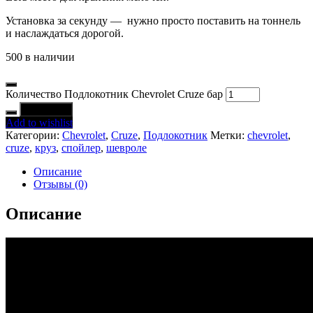
Установка за секунду — нужно просто поставить на тоннель
и наслаждаться дорогой.
500 в наличии
Количество Подлокотник Chevrolet Cruze бар
В корзину
Add to wishlist
Категории:
Chevrolet
,
Cruze
,
Подлокотник
Метки:
chevrolet
,
cruze
,
круз
,
спойлер
,
шевроле
Описание
Отзывы (0)
Описание