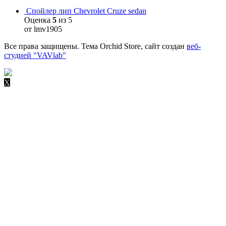
Спойлер лип Chevrolet Cruze sedan
Оценка
5
из 5
от lmv1905
Все права защищены. Тема Orchid Store, сайт создан
веб-
студией "VAVlab"
X