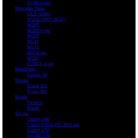
6 (2012-нв)
Mercedes Benz
GLE coupe
W204 (2007-2014)
W205
W205 купе
W207
W211
W212
W218 cls
W221
C238 E купе
Mitsubishi
Lancer 10
Nissan
Teana J32
Teana J33
Skoda
Octavia
Rapid
Toyota
Camry v40
Camry v50 и v55 2011-нв
Camry v70
Corolla 150