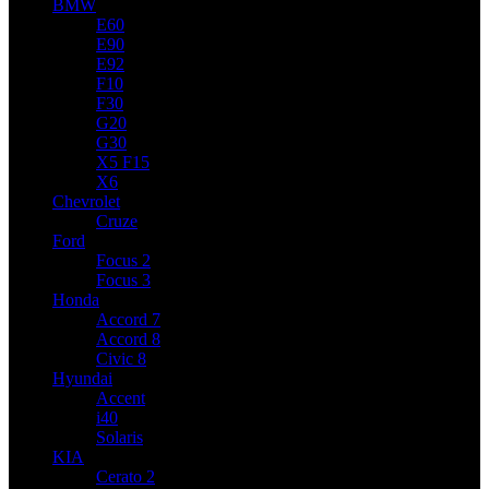
BMW
E60
E90
E92
F10
F30
G20
G30
X5 F15
X6
Chevrolet
Cruze
Ford
Focus 2
Focus 3
Honda
Accord 7
Accord 8
Civic 8
Hyundai
Accent
i40
Solaris
KIA
Cerato 2