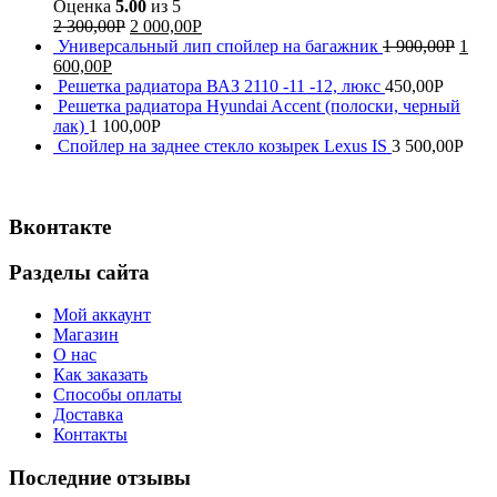
Оценка
5.00
из 5
2 300,00
Р
2 000,00
Р
Универсальный лип спойлер на багажник
1 900,00
Р
1
600,00
Р
Решетка радиатора ВАЗ 2110 -11 -12, люкс
450,00
Р
Решетка радиатора Hyundai Accent (полоски, черный
лак)
1 100,00
Р
Спойлер на заднее стекло козырек Lexus IS
3 500,00
Р
Вконтакте
Разделы сайта
Мой аккаунт
Магазин
О нас
Как заказать
Способы оплаты
Доставка
Контакты
Последние отзывы