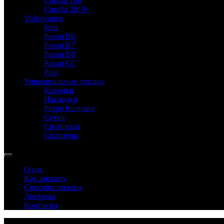
Corolla 180
Corolla 2019+
Volkswagen
Jetta
Passat B6
Passat B7
Passat B8
Passat CC
Polo
Универсальные товары
Коврики
Накладки
Ретро Колпаки
Сетки
Спойлеры
Сплитеры
О нас
Как заказать
Способы оплаты
Доставка
Контакты