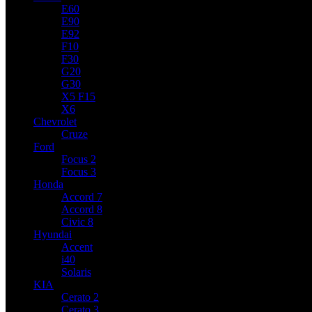
E60
E90
E92
F10
F30
G20
G30
X5 F15
X6
Chevrolet
Cruze
Ford
Focus 2
Focus 3
Honda
Accord 7
Accord 8
Civic 8
Hyundai
Accent
i40
Solaris
KIA
Cerato 2
Cerato 3