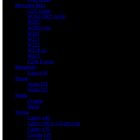
Mercedes Benz
GLE coupe
W204 (2007-2014)
W205
W205 купе
W207
W211
W212
W218 cls
W221
C238 E купе
Mitsubishi
Lancer 10
Nissan
Teana J32
Teana J33
Skoda
Octavia
Rapid
Toyota
Camry v40
Camry v50 и v55 2011-нв
Camry v70
Corolla 150