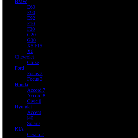
BMW
E60
E90
E92
F10
F30
G20
G30
X5 F15
X6
Chevrolet
Cruze
Ford
Focus 2
Focus 3
Honda
Accord 7
Accord 8
Civic 8
Hyundai
Accent
i40
Solaris
KIA
Cerato 2