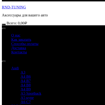
RND-TUNING
Аксессуары для вашего авто
Всего:
0,00
Р
О нас
Как заказать
Способы оплаты
Доставка
Контакты
Audi
A3
A4 B6
A4 B7
A4 B8
A4 B9
A5 Sportback
A5 купе
A6 C7