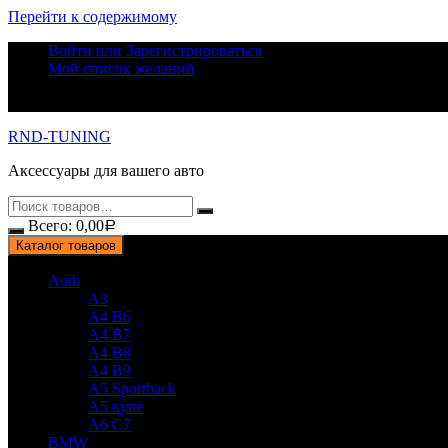
Перейти к содержимому
Войти или Зарегистрироваться
Мой список желаний
RND-TUNING
Аксессуары для вашего авто
Всего:
0,00
Р
Каталог товаров
Audi
A3
A4 B6
A4 B7
A4 B8
A4 B9
A5 Sportback
A5 купе
A6 C7
BMW