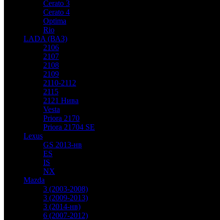
Cerato 3
Cerato 4
Optima
Rio
LADA (ВАЗ)
2106
2107
2108
2109
2110-2112
2115
2121 Нива
Vesta
Priora 2170
Priora 21704 SE
Lexus
GS 2013-нв
ES
IS
NX
Mazda
3 (2003-2008)
3 (2009-2013)
3 (2014-нв)
6 (2007-2012)