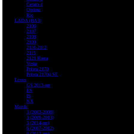
Cerato 4
Optima
Rio
LADA (ВАЗ)
2106
2107
2108
2109
2110-2112
2115
2121 Нива
Vesta
Priora 2170
Priora 21704 SE
Lexus
GS 2013-нв
ES
IS
NX
Mazda
3 (2003-2008)
3 (2009-2013)
3 (2014-нв)
6 (2007-2012)
6 (2012-нв)