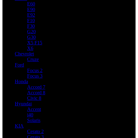
E60
E90
E92
F10
F30
G20
G30
X5 F15
X6
Chevrolet
Cruze
Ford
Focus 2
Focus 3
Honda
Accord 7
Accord 8
Civic 8
Hyundai
Accent
i40
Solaris
KIA
Cerato 2
Cerato 3