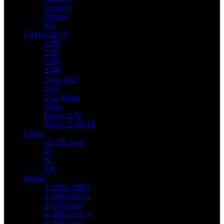
Cerato 4
Optima
Rio
LADA (ВАЗ)
2106
2107
2108
2109
2110-2112
2115
2121 Нива
Vesta
Priora 2170
Priora 21704 SE
Lexus
GS 2013-нв
ES
IS
NX
Mazda
3 (2003-2008)
3 (2009-2013)
3 (2014-нв)
6 (2007-2012)
6 (2012-нв)