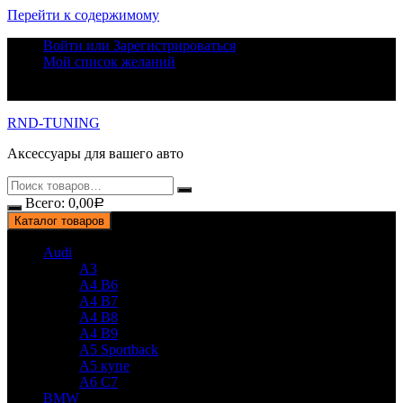
Перейти к содержимому
Войти или Зарегистрироваться
Мой список желаний
RND-TUNING
Аксессуары для вашего авто
Всего:
0,00
Р
Каталог товаров
Audi
A3
A4 B6
A4 B7
A4 B8
A4 B9
A5 Sportback
A5 купе
A6 C7
BMW