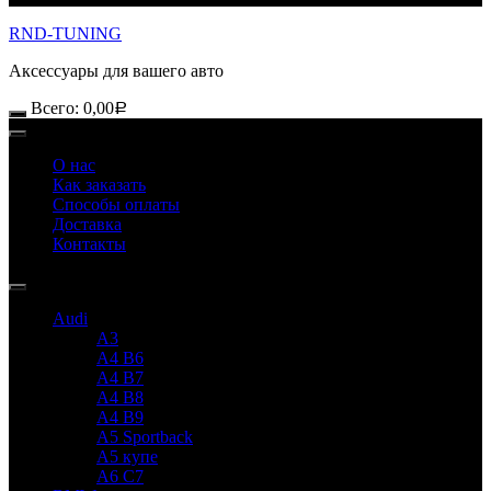
RND-TUNING
Аксессуары для вашего авто
Всего:
0,00
Р
О нас
Как заказать
Способы оплаты
Доставка
Контакты
Audi
A3
A4 B6
A4 B7
A4 B8
A4 B9
A5 Sportback
A5 купе
A6 C7