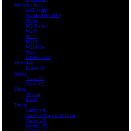
Mercedes Benz
GLE coupe
W204 (2007-2014)
W205
W205 купе
W207
W211
W212
W218 cls
W221
C238 E купе
Mitsubishi
Lancer 10
Nissan
Teana J32
Teana J33
Skoda
Octavia
Rapid
Toyota
Camry v40
Camry v50 и v55 2011-нв
Camry v70
Corolla 150