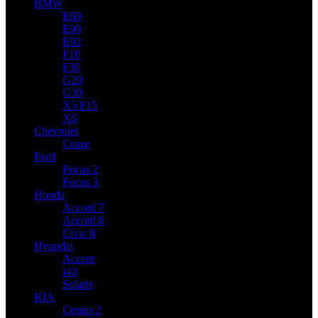
BMW
E60
E90
E92
F10
F30
G20
G30
X5 F15
X6
Chevrolet
Cruze
Ford
Focus 2
Focus 3
Honda
Accord 7
Accord 8
Civic 8
Hyundai
Accent
i40
Solaris
KIA
Cerato 2