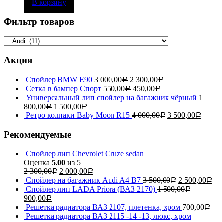
В корзину
Фильтр товаров
Акция
Спойлер BMW E90
3 000,00
2 300,00
Р
Р
Сетка в бампер Спорт
550,00
450,00
Р
Р
Универсальный лип спойлер на багажник чёрный
1
800,00
1 500,00
Р
Р
Ретро колпаки Baby Moon R15
4 000,00
3 500,00
Р
Р
Рекомендуемые
Спойлер лип Chevrolet Cruze sedan
Оценка
5.00
из 5
2 300,00
2 000,00
Р
Р
Спойлер на багажник Audi A4 B7
3 500,00
2 500,00
Р
Р
Спойлер лип LADA Priora (ВАЗ 2170)
1 500,00
Р
900,00
Р
Решетка радиатора ВАЗ 2107, плетенка, хром
700,00
Р
Решетка радиатора ВАЗ 2115 -14 -13, люкс, хром