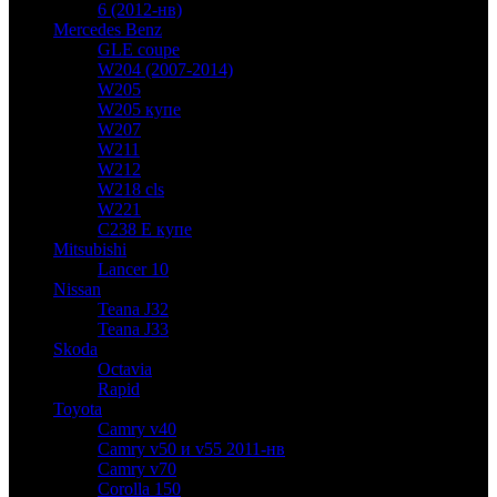
6 (2012-нв)
Mercedes Benz
GLE coupe
W204 (2007-2014)
W205
W205 купе
W207
W211
W212
W218 cls
W221
C238 E купе
Mitsubishi
Lancer 10
Nissan
Teana J32
Teana J33
Skoda
Octavia
Rapid
Toyota
Camry v40
Camry v50 и v55 2011-нв
Camry v70
Corolla 150