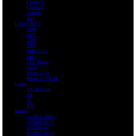
Cerato 3
Cerato 4
Optima
Rio
LADA (ВАЗ)
2106
2107
2108
2109
2110-2112
2115
2121 Нива
Vesta
Priora 2170
Priora 21704 SE
Lexus
GS 2013-нв
ES
IS
NX
Mazda
3 (2003-2008)
3 (2009-2013)
3 (2014-нв)
6 (2007-2012)