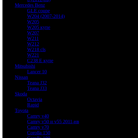
Mercedes Benz
GLE coupe
W204 (2007-2014)
W205
W205 купе
W207
W211
W212
W218 cls
W221
C238 E купе
Mitsubishi
Lancer 10
Nissan
Teana J32
Teana J33
Skoda
Octavia
Rapid
Toyota
Camry v40
Camry v50 и v55 2011-нв
Camry v70
Corolla 150