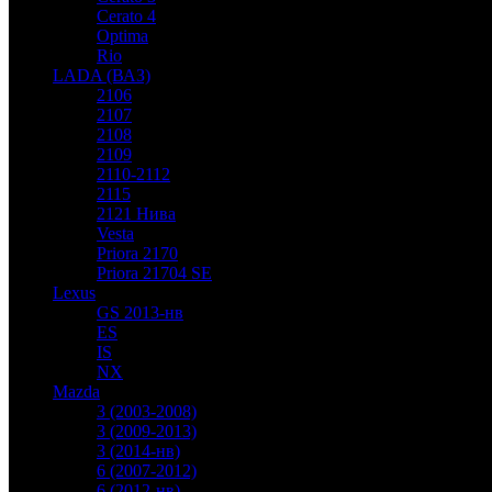
Cerato 4
Optima
Rio
LADA (ВАЗ)
2106
2107
2108
2109
2110-2112
2115
2121 Нива
Vesta
Priora 2170
Priora 21704 SE
Lexus
GS 2013-нв
ES
IS
NX
Mazda
3 (2003-2008)
3 (2009-2013)
3 (2014-нв)
6 (2007-2012)
6 (2012-нв)