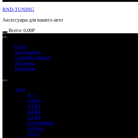
RND-TUNING
Аксессуары для вашего авто
Всего:
0,00
Р
О нас
Как заказать
Способы оплаты
Доставка
Контакты
Audi
A3
A4 B6
A4 B7
A4 B8
A4 B9
A5 Sportback
A5 купе
A6 C7