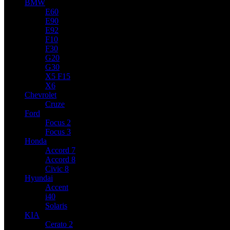
BMW
E60
E90
E92
F10
F30
G20
G30
X5 F15
X6
Chevrolet
Cruze
Ford
Focus 2
Focus 3
Honda
Accord 7
Accord 8
Civic 8
Hyundai
Accent
i40
Solaris
KIA
Cerato 2