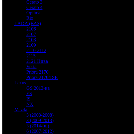
Cerato 3
Cerato 4
Optima
Rio
LADA (ВАЗ)
2106
2107
2108
2109
2110-2112
2115
2121 Нива
Vesta
Priora 2170
Priora 21704 SE
Lexus
GS 2013-нв
ES
IS
NX
Mazda
3 (2003-2008)
3 (2009-2013)
3 (2014-нв)
6 (2007-2012)