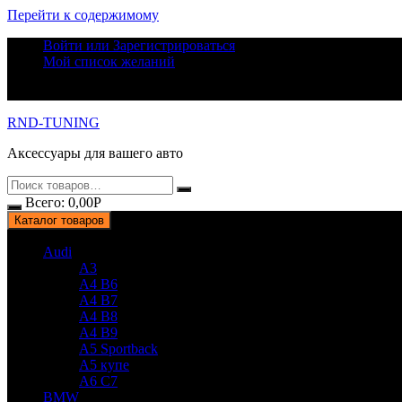
Перейти к содержимому
Войти или Зарегистрироваться
Мой список желаний
RND-TUNING
Аксессуары для вашего авто
Всего:
0,00
Р
Каталог товаров
Audi
A3
A4 B6
A4 B7
A4 B8
A4 B9
A5 Sportback
A5 купе
A6 C7
BMW