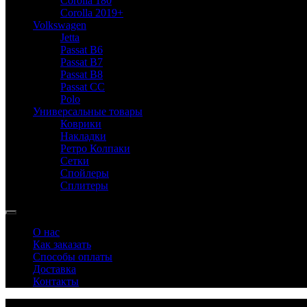
Corolla 180
Corolla 2019+
Volkswagen
Jetta
Passat B6
Passat B7
Passat B8
Passat CC
Polo
Универсальные товары
Коврики
Накладки
Ретро Колпаки
Сетки
Спойлеры
Сплитеры
О нас
Как заказать
Способы оплаты
Доставка
Контакты