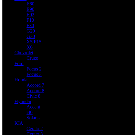
E60
E90
E92
F10
F30
G20
G30
X5 F15
X6
Chevrolet
Cruze
Ford
Focus 2
Focus 3
Honda
Accord 7
Accord 8
Civic 8
Hyundai
Accent
i40
Solaris
KIA
Cerato 2
Cerato 3