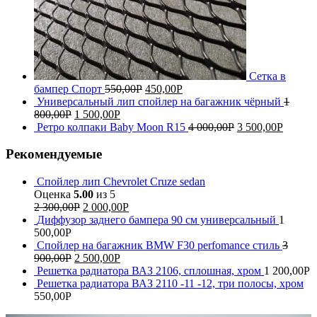
Сетка в
бампер Спорт
550,00
Р
450,00
Р
Универсальный лип спойлер на багажник чёрный
1
800,00
Р
1 500,00
Р
Ретро колпаки Baby Moon R15
4 000,00
Р
3 500,00
Р
Рекомендуемые
Спойлер лип Chevrolet Cruze sedan
Оценка
5.00
из 5
2 300,00
Р
2 000,00
Р
Диффузор заднего бампера 90 см универсальный
1
500,00
Р
Спойлер на багажник BMW F30 perfomance стиль
3
900,00
Р
2 500,00
Р
Решетка радиатора ВАЗ 2106, сплошная, хром
1 200,00
Р
Решетка радиатора ВАЗ 2110 -11 -12, три полосы, хром
550,00
Р