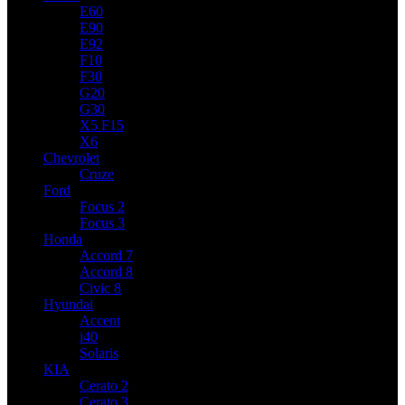
E60
E90
E92
F10
F30
G20
G30
X5 F15
X6
Chevrolet
Cruze
Ford
Focus 2
Focus 3
Honda
Accord 7
Accord 8
Civic 8
Hyundai
Accent
i40
Solaris
KIA
Cerato 2
Cerato 3