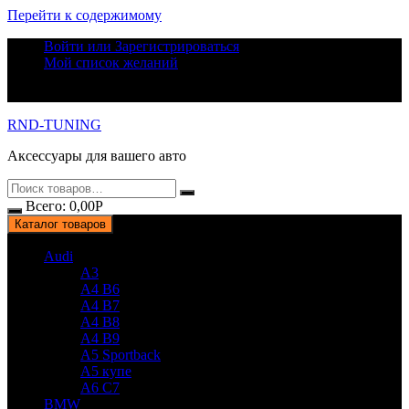
Перейти к содержимому
Войти или Зарегистрироваться
Мой список желаний
RND-TUNING
Аксессуары для вашего авто
Всего:
0,00
Р
Каталог товаров
Audi
A3
A4 B6
A4 B7
A4 B8
A4 B9
A5 Sportback
A5 купе
A6 C7
BMW