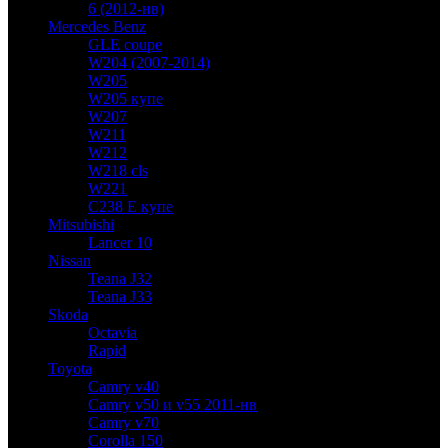
6 (2012-нв)
Mercedes Benz
GLE coupe
W204 (2007-2014)
W205
W205 купе
W207
W211
W212
W218 cls
W221
C238 E купе
Mitsubishi
Lancer 10
Nissan
Teana J32
Teana J33
Skoda
Octavia
Rapid
Toyota
Camry v40
Camry v50 и v55 2011-нв
Camry v70
Corolla 150