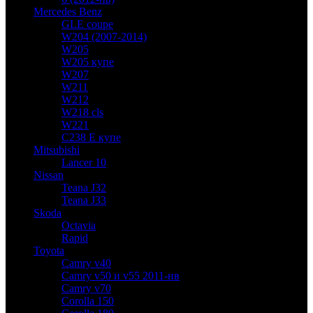
Mercedes Benz
GLE coupe
W204 (2007-2014)
W205
W205 купе
W207
W211
W212
W218 cls
W221
C238 E купе
Mitsubishi
Lancer 10
Nissan
Teana J32
Teana J33
Skoda
Octavia
Rapid
Toyota
Camry v40
Camry v50 и v55 2011-нв
Camry v70
Corolla 150