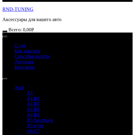
RND-TUNING
Аксессуары для вашего авто
Всего:
0,00
Р
О нас
Как заказать
Способы оплаты
Доставка
Контакты
Audi
A3
A4 B6
A4 B7
A4 B8
A4 B9
A5 Sportback
A5 купе
A6 C7