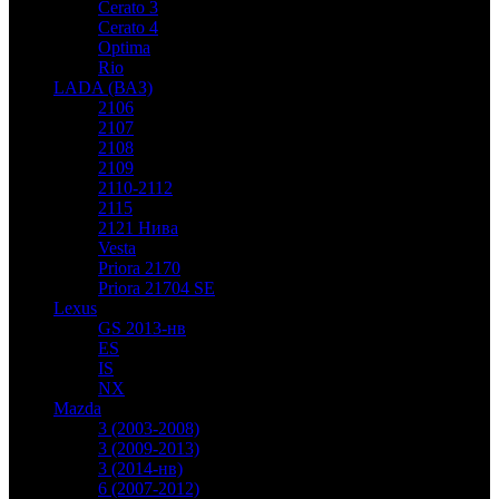
Cerato 3
Cerato 4
Optima
Rio
LADA (ВАЗ)
2106
2107
2108
2109
2110-2112
2115
2121 Нива
Vesta
Priora 2170
Priora 21704 SE
Lexus
GS 2013-нв
ES
IS
NX
Mazda
3 (2003-2008)
3 (2009-2013)
3 (2014-нв)
6 (2007-2012)