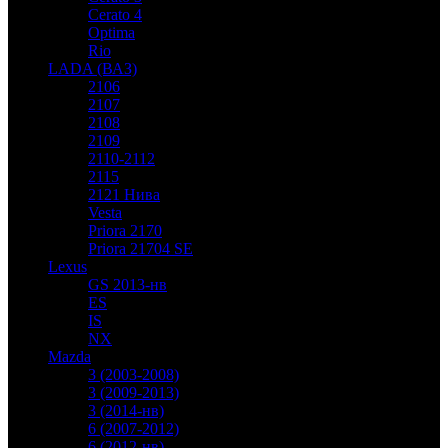
Cerato 4
Optima
Rio
LADA (ВАЗ)
2106
2107
2108
2109
2110-2112
2115
2121 Нива
Vesta
Priora 2170
Priora 21704 SE
Lexus
GS 2013-нв
ES
IS
NX
Mazda
3 (2003-2008)
3 (2009-2013)
3 (2014-нв)
6 (2007-2012)
6 (2012-нв)