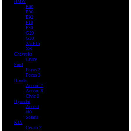
BMW
E60
E90
E92
F10
F30
G20
G30
X5 F15
X6
Chevrolet
Cruze
Ford
Focus 2
Focus 3
Honda
Accord 7
Accord 8
Civic 8
Hyundai
Accent
i40
Solaris
KIA
Cerato 2