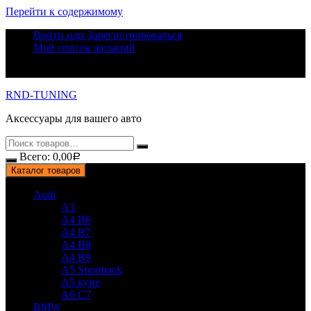
Перейти к содержимому
Войти или Зарегистрироваться
Мой список желаний
RND-TUNING
Аксессуары для вашего авто
Всего:
0,00
Р
Каталог товаров
Audi
A3
A4 B6
A4 B7
A4 B8
A4 B9
A5 Sportback
A5 купе
A6 C7
BMW