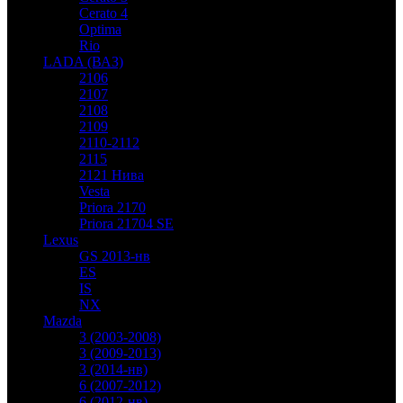
Cerato 4
Optima
Rio
LADA (ВАЗ)
2106
2107
2108
2109
2110-2112
2115
2121 Нива
Vesta
Priora 2170
Priora 21704 SE
Lexus
GS 2013-нв
ES
IS
NX
Mazda
3 (2003-2008)
3 (2009-2013)
3 (2014-нв)
6 (2007-2012)
6 (2012-нв)