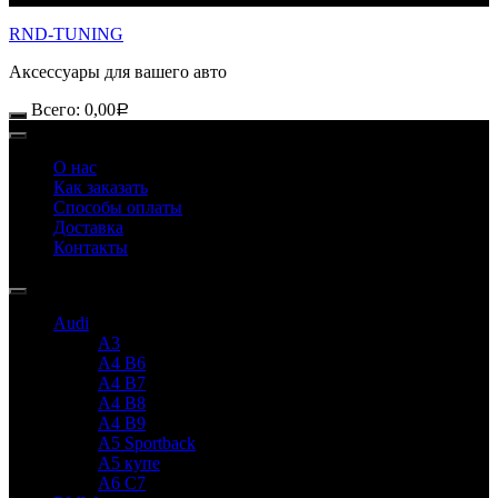
RND-TUNING
Аксессуары для вашего авто
Всего:
0,00
Р
О нас
Как заказать
Способы оплаты
Доставка
Контакты
Audi
A3
A4 B6
A4 B7
A4 B8
A4 B9
A5 Sportback
A5 купе
A6 C7