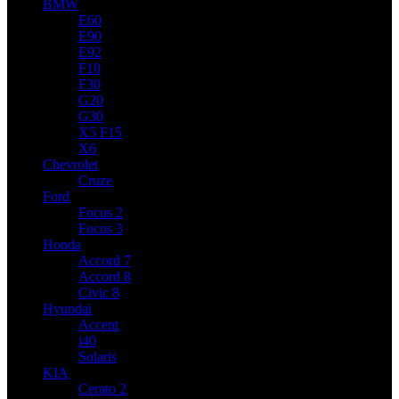
BMW
E60
E90
E92
F10
F30
G20
G30
X5 F15
X6
Chevrolet
Cruze
Ford
Focus 2
Focus 3
Honda
Accord 7
Accord 8
Civic 8
Hyundai
Accent
i40
Solaris
KIA
Cerato 2