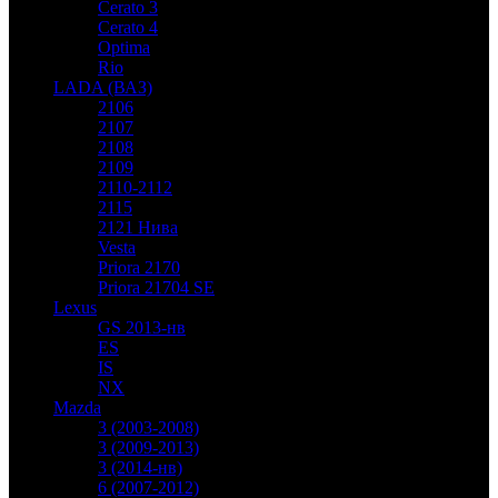
Cerato 3
Cerato 4
Optima
Rio
LADA (ВАЗ)
2106
2107
2108
2109
2110-2112
2115
2121 Нива
Vesta
Priora 2170
Priora 21704 SE
Lexus
GS 2013-нв
ES
IS
NX
Mazda
3 (2003-2008)
3 (2009-2013)
3 (2014-нв)
6 (2007-2012)