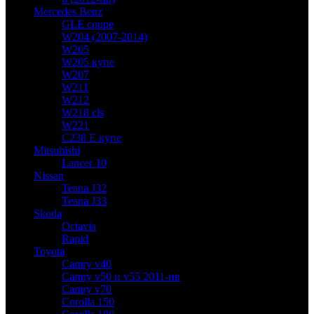
Mercedes Benz
GLE coupe
W204 (2007-2014)
W205
W205 купе
W207
W211
W212
W218 cls
W221
C238 E купе
Mitsubishi
Lancer 10
Nissan
Teana J32
Teana J33
Skoda
Octavia
Rapid
Toyota
Camry v40
Camry v50 и v55 2011-нв
Camry v70
Corolla 150