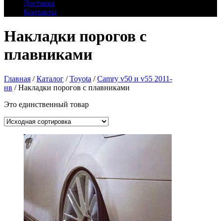
Доставка
Контакты
Накладки порогов с
плавниками
Главная
/
Каталог
/
Toyota
/
Camry v50 и v55 2011-
нв
/ Накладки порогов с плавниками
Это единственный товар