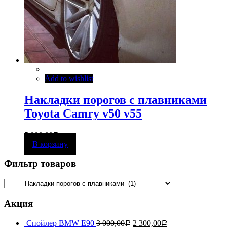
Add to wishlist
Накладки порогов с плавниками
Toyota Camry v50 v55
5 000,00
Р
В корзину
Фильтр товаров
Акция
Спойлер BMW E90
3 000,00
2 300,00
Р
Р