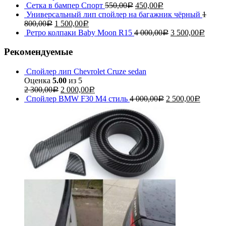
Сетка в бампер Спорт
550,00
450,00
Р
Р
Универсальный лип спойлер на багажник чёрный
1
800,00
1 500,00
Р
Р
Ретро колпаки Baby Moon R15
4 000,00
3 500,00
Р
Р
Рекомендуемые
Спойлер лип Chevrolet Cruze sedan
Оценка
5.00
из 5
2 300,00
2 000,00
Р
Р
Спойлер BMW F30 M4 стиль
4 000,00
2 500,00
Р
Р