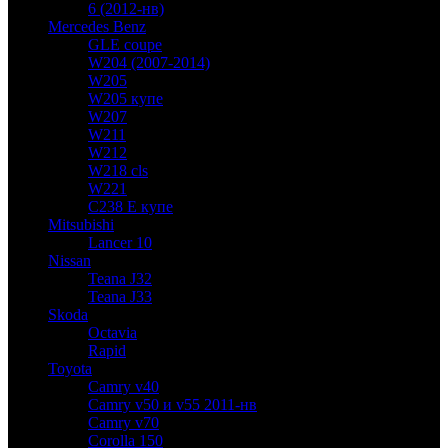
6 (2012-нв)
Mercedes Benz
GLE coupe
W204 (2007-2014)
W205
W205 купе
W207
W211
W212
W218 cls
W221
C238 E купе
Mitsubishi
Lancer 10
Nissan
Teana J32
Teana J33
Skoda
Octavia
Rapid
Toyota
Camry v40
Camry v50 и v55 2011-нв
Camry v70
Corolla 150