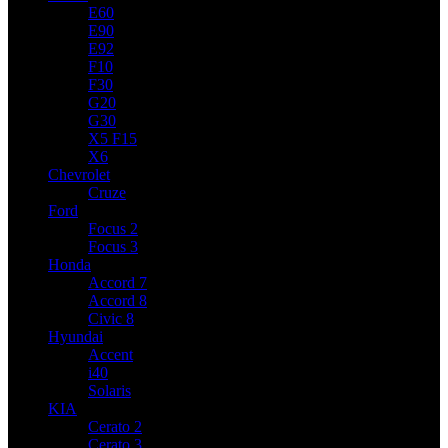
E60
E90
E92
F10
F30
G20
G30
X5 F15
X6
Chevrolet
Cruze
Ford
Focus 2
Focus 3
Honda
Accord 7
Accord 8
Civic 8
Hyundai
Accent
i40
Solaris
KIA
Cerato 2
Cerato 3