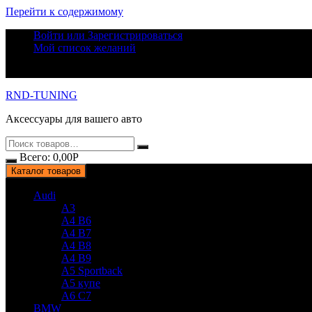
Перейти к содержимому
Войти или Зарегистрироваться
Мой список желаний
RND-TUNING
Аксессуары для вашего авто
Всего:
0,00
Р
Каталог товаров
Audi
A3
A4 B6
A4 B7
A4 B8
A4 B9
A5 Sportback
A5 купе
A6 C7
BMW