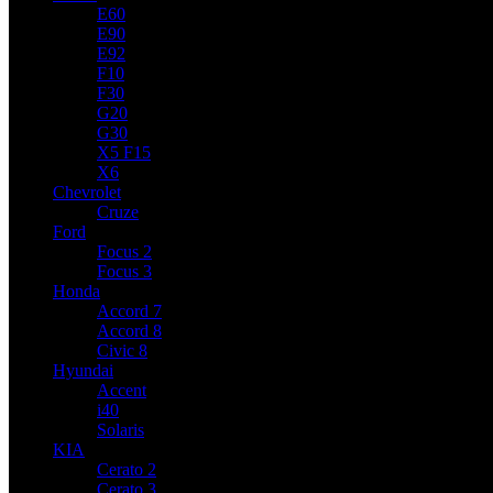
E60
E90
E92
F10
F30
G20
G30
X5 F15
X6
Chevrolet
Cruze
Ford
Focus 2
Focus 3
Honda
Accord 7
Accord 8
Civic 8
Hyundai
Accent
i40
Solaris
KIA
Cerato 2
Cerato 3