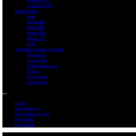
Corolla 180
Corolla 2019+
Volkswagen
Jetta
Passat B6
Passat B7
Passat B8
Passat CC
Polo
Универсальные товары
Коврики
Накладки
Ретро Колпаки
Сетки
Спойлеры
Сплитеры
О нас
Как заказать
Способы оплаты
Доставка
Контакты