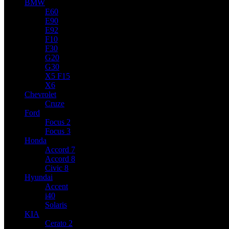
BMW
E60
E90
E92
F10
F30
G20
G30
X5 F15
X6
Chevrolet
Cruze
Ford
Focus 2
Focus 3
Honda
Accord 7
Accord 8
Civic 8
Hyundai
Accent
i40
Solaris
KIA
Cerato 2