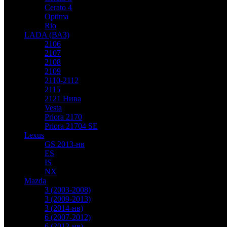
Cerato 4
Optima
Rio
LADA (ВАЗ)
2106
2107
2108
2109
2110-2112
2115
2121 Нива
Vesta
Priora 2170
Priora 21704 SE
Lexus
GS 2013-нв
ES
IS
NX
Mazda
3 (2003-2008)
3 (2009-2013)
3 (2014-нв)
6 (2007-2012)
6 (2012-нв)