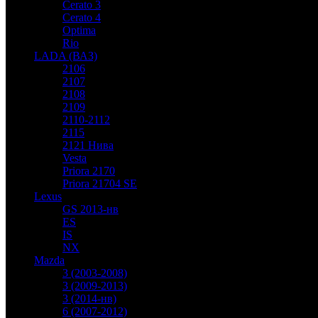
Cerato 3
Cerato 4
Optima
Rio
LADA (ВАЗ)
2106
2107
2108
2109
2110-2112
2115
2121 Нива
Vesta
Priora 2170
Priora 21704 SE
Lexus
GS 2013-нв
ES
IS
NX
Mazda
3 (2003-2008)
3 (2009-2013)
3 (2014-нв)
6 (2007-2012)