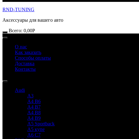
RND-TUNING
Аксессуары для вашего авто
Всего:
0,00
Р
О нас
Как заказать
Способы оплаты
Доставка
Контакты
Audi
A3
A4 B6
A4 B7
A4 B8
A4 B9
A5 Sportback
A5 купе
A6 C7