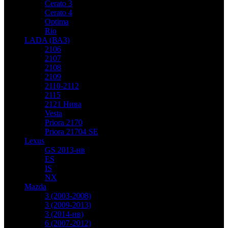
Cerato 3
Cerato 4
Optima
Rio
LADA (ВАЗ)
2106
2107
2108
2109
2110-2112
2115
2121 Нива
Vesta
Priora 2170
Priora 21704 SE
Lexus
GS 2013-нв
ES
IS
NX
Mazda
3 (2003-2008)
3 (2009-2013)
3 (2014-нв)
6 (2007-2012)