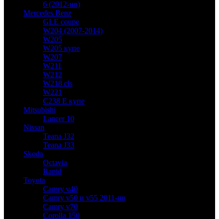
6 (2012-нв)
Mercedes Benz
GLE coupe
W204 (2007-2014)
W205
W205 купе
W207
W211
W212
W218 cls
W221
C238 E купе
Mitsubishi
Lancer 10
Nissan
Teana J32
Teana J33
Skoda
Octavia
Rapid
Toyota
Camry v40
Camry v50 и v55 2011-нв
Camry v70
Corolla 150