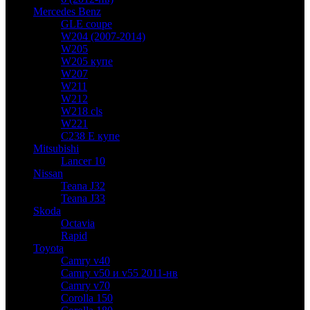
Mercedes Benz
GLE coupe
W204 (2007-2014)
W205
W205 купе
W207
W211
W212
W218 cls
W221
C238 E купе
Mitsubishi
Lancer 10
Nissan
Teana J32
Teana J33
Skoda
Octavia
Rapid
Toyota
Camry v40
Camry v50 и v55 2011-нв
Camry v70
Corolla 150