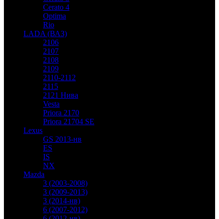
Cerato 4
Optima
Rio
LADA (ВАЗ)
2106
2107
2108
2109
2110-2112
2115
2121 Нива
Vesta
Priora 2170
Priora 21704 SE
Lexus
GS 2013-нв
ES
IS
NX
Mazda
3 (2003-2008)
3 (2009-2013)
3 (2014-нв)
6 (2007-2012)
6 (2012-нв)