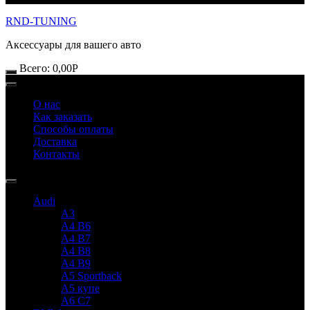
RND-TUNING
Аксессуары для вашего авто
Всего:
0,00
Р
О нас
Как заказать
Способы оплаты
Доставка
Контакты
Audi
A3
A4 B6
A4 B7
A4 B8
A4 B9
A5 Sportback
A5 купе
A6 C7