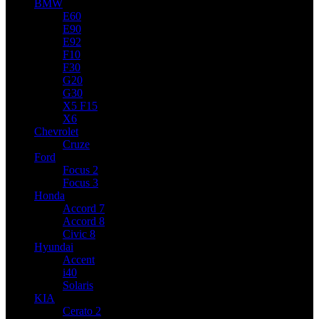
BMW
E60
E90
E92
F10
F30
G20
G30
X5 F15
X6
Chevrolet
Cruze
Ford
Focus 2
Focus 3
Honda
Accord 7
Accord 8
Civic 8
Hyundai
Accent
i40
Solaris
KIA
Cerato 2