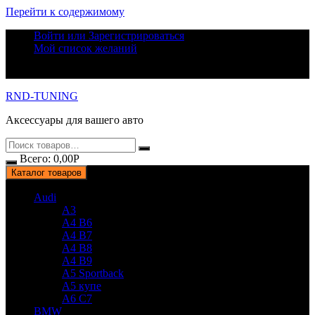
Перейти к содержимому
Войти или Зарегистрироваться
Мой список желаний
RND-TUNING
Аксессуары для вашего авто
Всего:
0,00
Р
Каталог товаров
Audi
A3
A4 B6
A4 B7
A4 B8
A4 B9
A5 Sportback
A5 купе
A6 C7
BMW