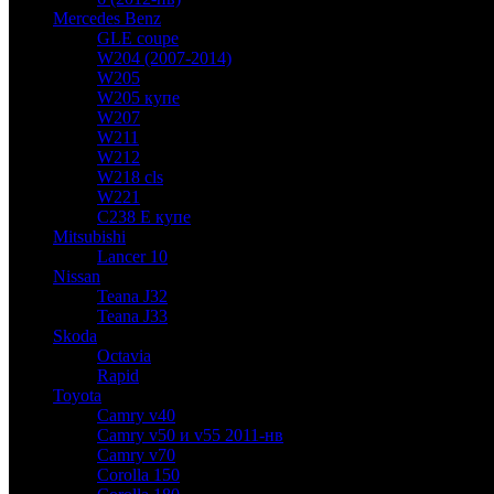
Mercedes Benz
GLE coupe
W204 (2007-2014)
W205
W205 купе
W207
W211
W212
W218 cls
W221
C238 E купе
Mitsubishi
Lancer 10
Nissan
Teana J32
Teana J33
Skoda
Octavia
Rapid
Toyota
Camry v40
Camry v50 и v55 2011-нв
Camry v70
Corolla 150