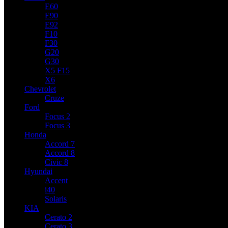
E60
E90
E92
F10
F30
G20
G30
X5 F15
X6
Chevrolet
Cruze
Ford
Focus 2
Focus 3
Honda
Accord 7
Accord 8
Civic 8
Hyundai
Accent
i40
Solaris
KIA
Cerato 2
Cerato 3