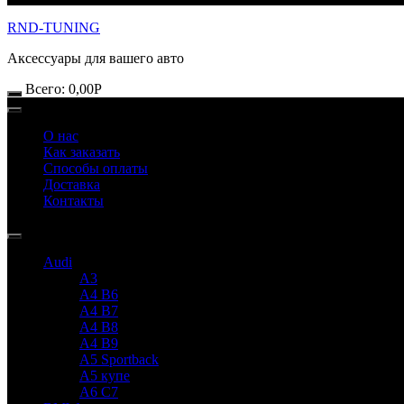
RND-TUNING
Аксессуары для вашего авто
Всего:
0,00
Р
О нас
Как заказать
Способы оплаты
Доставка
Контакты
Audi
A3
A4 B6
A4 B7
A4 B8
A4 B9
A5 Sportback
A5 купе
A6 C7