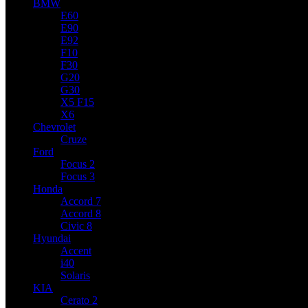
BMW
E60
E90
E92
F10
F30
G20
G30
X5 F15
X6
Chevrolet
Cruze
Ford
Focus 2
Focus 3
Honda
Accord 7
Accord 8
Civic 8
Hyundai
Accent
i40
Solaris
KIA
Cerato 2