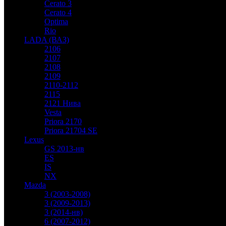
Cerato 3
Cerato 4
Optima
Rio
LADA (ВАЗ)
2106
2107
2108
2109
2110-2112
2115
2121 Нива
Vesta
Priora 2170
Priora 21704 SE
Lexus
GS 2013-нв
ES
IS
NX
Mazda
3 (2003-2008)
3 (2009-2013)
3 (2014-нв)
6 (2007-2012)