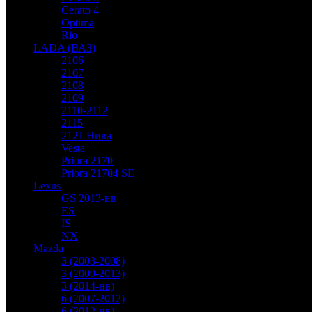
Cerato 4
Optima
Rio
LADA (ВАЗ)
2106
2107
2108
2109
2110-2112
2115
2121 Нива
Vesta
Priora 2170
Priora 21704 SE
Lexus
GS 2013-нв
ES
IS
NX
Mazda
3 (2003-2008)
3 (2009-2013)
3 (2014-нв)
6 (2007-2012)
6 (2012-нв)