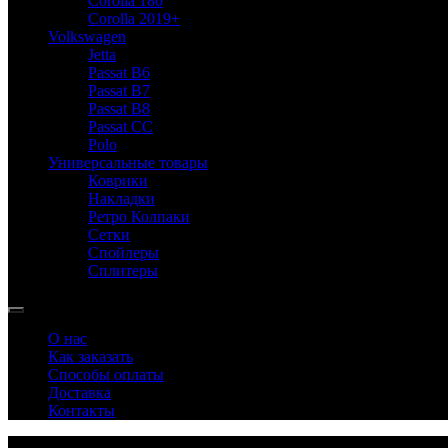
Corolla 180
Corolla 2019+
Volkswagen
Jetta
Passat B6
Passat B7
Passat B8
Passat CC
Polo
Универсальные товары
Коврики
Накладки
Ретро Колпаки
Сетки
Спойлеры
Сплитеры
О нас
Как заказать
Способы оплаты
Доставка
Контакты