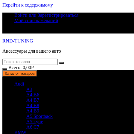
Перейти к содержимому
Войти или Зарегистрироваться
Мой список желаний
RND-TUNING
Аксессуары для вашего авто
Всего:
0,00
Р
Каталог товаров
Audi
A3
A4 B6
A4 B7
A4 B8
A4 B9
A5 Sportback
A5 купе
A6 C7
BMW