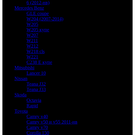
6 (2012-нв)
Mercedes Benz
GLE coupe
W204 (2007-2014)
W205
W205 купе
W207
W211
W212
W218 cls
W221
C238 E купе
Mitsubishi
Lancer 10
Nissan
Teana J32
Teana J33
Skoda
Octavia
Rapid
Toyota
Camry v40
Camry v50 и v55 2011-нв
Camry v70
Corolla 150