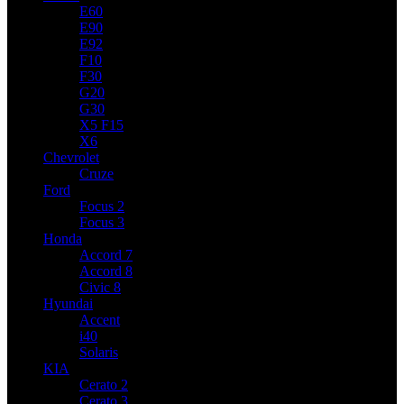
E60
E90
E92
F10
F30
G20
G30
X5 F15
X6
Chevrolet
Cruze
Ford
Focus 2
Focus 3
Honda
Accord 7
Accord 8
Civic 8
Hyundai
Accent
i40
Solaris
KIA
Cerato 2
Cerato 3