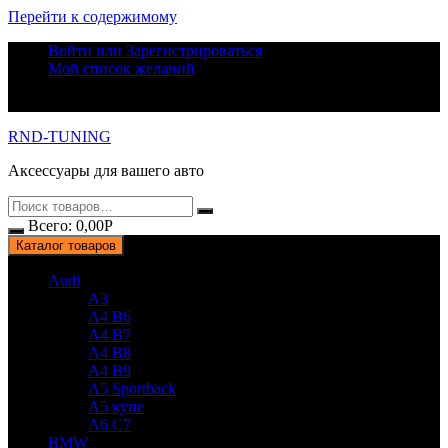
Перейти к содержимому
Войти или Зарегистрироваться
Мой список желаний
RND-TUNING
Аксессуары для вашего авто
Всего:
0,00
Р
Каталог товаров
Audi
A3
A4 B6
A4 B7
A4 B8
A4 B9
A5 Sportback
A5 купе
A6 C7
BMW