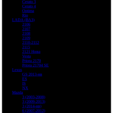
Cerato 3
Cerato 4
Optima
Rio
LADA (ВАЗ)
2106
2107
2108
2109
2110-2112
2115
2121 Нива
Vesta
Priora 2170
Priora 21704 SE
Lexus
GS 2013-нв
ES
IS
NX
Mazda
3 (2003-2008)
3 (2009-2013)
3 (2014-нв)
6 (2007-2012)