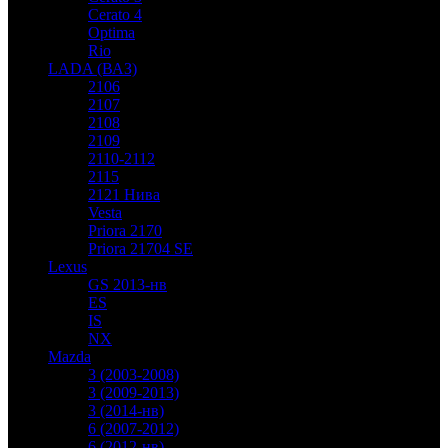
Cerato 4
Optima
Rio
LADA (ВАЗ)
2106
2107
2108
2109
2110-2112
2115
2121 Нива
Vesta
Priora 2170
Priora 21704 SE
Lexus
GS 2013-нв
ES
IS
NX
Mazda
3 (2003-2008)
3 (2009-2013)
3 (2014-нв)
6 (2007-2012)
6 (2012-нв)