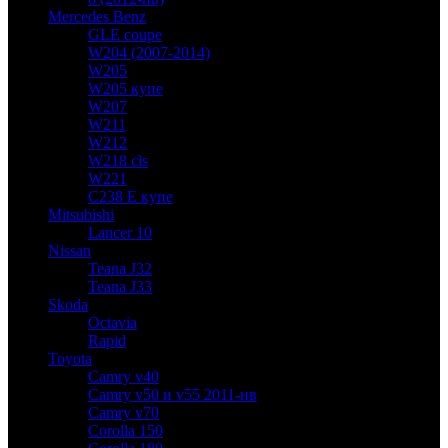
Mercedes Benz
GLE coupe
W204 (2007-2014)
W205
W205 купе
W207
W211
W212
W218 cls
W221
C238 E купе
Mitsubishi
Lancer 10
Nissan
Teana J32
Teana J33
Skoda
Octavia
Rapid
Toyota
Camry v40
Camry v50 и v55 2011-нв
Camry v70
Corolla 150