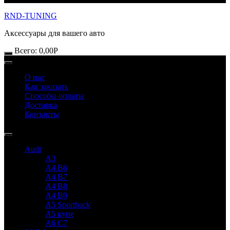
RND-TUNING
Аксессуары для вашего авто
Всего:
0,00
Р
О нас
Как заказать
Способы оплаты
Доставка
Контакты
Audi
A3
A4 B6
A4 B7
A4 B8
A4 B9
A5 Sportback
A5 купе
A6 C7