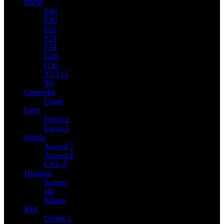
BMW
E60
E90
E92
F10
F30
G20
G30
X5 F15
X6
Chevrolet
Cruze
Ford
Focus 2
Focus 3
Honda
Accord 7
Accord 8
Civic 8
Hyundai
Accent
i40
Solaris
KIA
Cerato 2