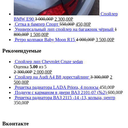
Спойлер
BMW E90
3 000,00
Р
2 300,00
Р
Сетка в бампер Спорт
550,00
Р
450,00
Р
Универсальный лип спойлер на багажник чёрный
1
800,00
Р
1 500,00
Р
Ретро колпаки Baby Moon R15
4 000,00
Р
3 500,00
Р
Рекомендуемые
Спойлер лип Chevrolet Cruze sedan
Оценка
5.00
из 5
2 300,00
Р
2 000,00
Р
Спойлер на Audi A4 B8 дорестайлинг
3 300,00
Р
2
500,00
Р
Решетка радиатора LADA Priora, 4 полосы
450,00
Р
Подиум с карманом в двери ВАЗ 2101-07 (№2)
600,00
Р
Решетка радиатора ВАЗ 2115 -14 -13, кольца, центр
350,00
Р
Вконтакте