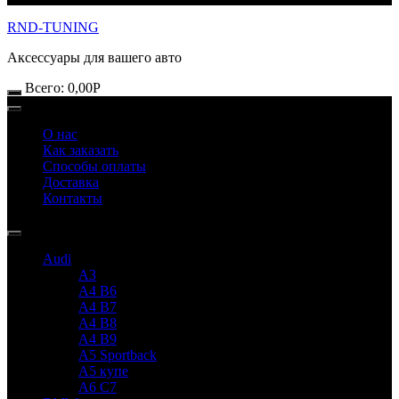
RND-TUNING
Аксессуары для вашего авто
Всего:
0,00
Р
О нас
Как заказать
Способы оплаты
Доставка
Контакты
Audi
A3
A4 B6
A4 B7
A4 B8
A4 B9
A5 Sportback
A5 купе
A6 C7