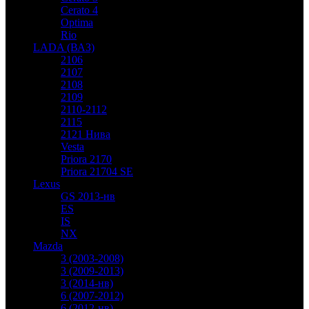
Cerato 4
Optima
Rio
LADA (ВАЗ)
2106
2107
2108
2109
2110-2112
2115
2121 Нива
Vesta
Priora 2170
Priora 21704 SE
Lexus
GS 2013-нв
ES
IS
NX
Mazda
3 (2003-2008)
3 (2009-2013)
3 (2014-нв)
6 (2007-2012)
6 (2012-нв)