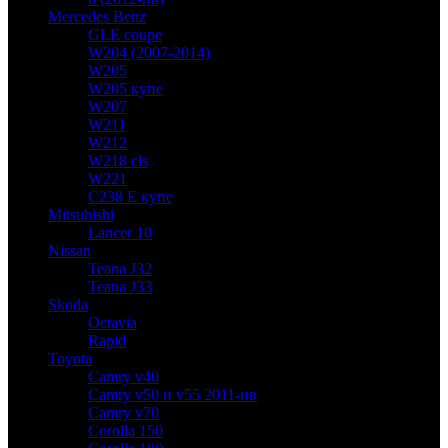
Mercedes Benz
GLE coupe
W204 (2007-2014)
W205
W205 купе
W207
W211
W212
W218 cls
W221
C238 E купе
Mitsubishi
Lancer 10
Nissan
Teana J32
Teana J33
Skoda
Octavia
Rapid
Toyota
Camry v40
Camry v50 и v55 2011-нв
Camry v70
Corolla 150