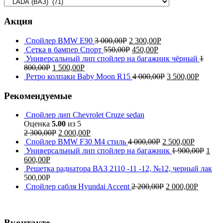
Акция
Спойлер BMW E90
3 000,00
Р
2 300,00
Р
Сетка в бампер Спорт
550,00
Р
450,00
Р
Универсальный лип спойлер на багажник чёрный
1
800,00
Р
1 500,00
Р
Ретро колпаки Baby Moon R15
4 000,00
Р
3 500,00
Р
Рекомендуемые
Спойлер лип Chevrolet Cruze sedan
Оценка
5.00
из 5
2 300,00
Р
2 000,00
Р
Спойлер BMW F30 M4 стиль
4 000,00
Р
2 500,00
Р
Универсальный лип спойлер на багажник
1 900,00
Р
1
600,00
Р
Решетка радиатора ВАЗ 2110 -11 -12, №12, черный лак
500,00
Р
Спойлер сабля Hyundai Accent
2 200,00
Р
2 000,00
Р
Вконтакте