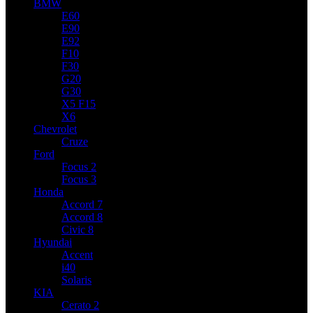
BMW
E60
E90
E92
F10
F30
G20
G30
X5 F15
X6
Chevrolet
Cruze
Ford
Focus 2
Focus 3
Honda
Accord 7
Accord 8
Civic 8
Hyundai
Accent
i40
Solaris
KIA
Cerato 2