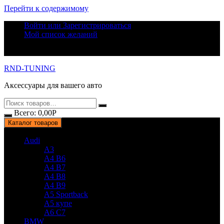
Перейти к содержимому
Войти или Зарегистрироваться
Мой список желаний
RND-TUNING
Аксессуары для вашего авто
Всего:
0,00
Р
Каталог товаров
Audi
A3
A4 B6
A4 B7
A4 B8
A4 B9
A5 Sportback
A5 купе
A6 C7
BMW