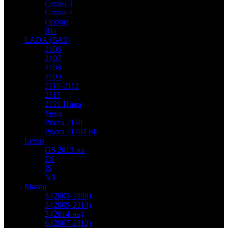
Cerato 3
Cerato 4
Optima
Rio
LADA (ВАЗ)
2106
2107
2108
2109
2110-2112
2115
2121 Нива
Vesta
Priora 2170
Priora 21704 SE
Lexus
GS 2013-нв
ES
IS
NX
Mazda
3 (2003-2008)
3 (2009-2013)
3 (2014-нв)
6 (2007-2012)