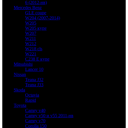
6 (2012-нв)
Mercedes Benz
GLE coupe
W204 (2007-2014)
W205
W205 купе
W207
W211
W212
W218 cls
W221
C238 E купе
Mitsubishi
Lancer 10
Nissan
Teana J32
Teana J33
Skoda
Octavia
Rapid
Toyota
Camry v40
Camry v50 и v55 2011-нв
Camry v70
Corolla 150