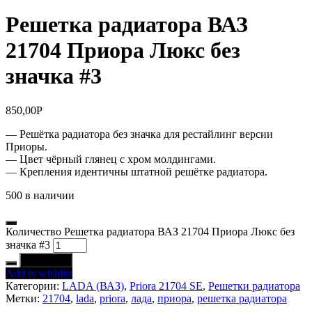
Решетка радиатора ВАЗ
21704 Приора Люкс без
значка #3
850,00
Р
— Решётка радиатора без значка для рестайлинг версии
Приоры.
— Цвет чёрный глянец с хром молдингами.
— Крепления идентичны штатной решётке радиатора.
500 в наличии
Количество Решетка радиатора ВАЗ 21704 Приора Люкс без
значка #3
В корзину
Add to wishlist
Категории:
LADA (ВАЗ)
,
Priora 21704 SE
,
Решетки радиатора
Метки:
21704
,
lada
,
priora
,
лада
,
приора
,
решетка радиатора