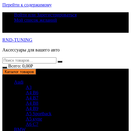
Перейти к содержимому
Войти или Зарегистрироваться
Мой список желаний
RND-TUNING
Аксессуары для вашего авто
Всего:
0,00
Р
Каталог товаров
Audi
A3
A4 B6
A4 B7
A4 B8
A4 B9
A5 Sportback
A5 купе
A6 C7
BMW