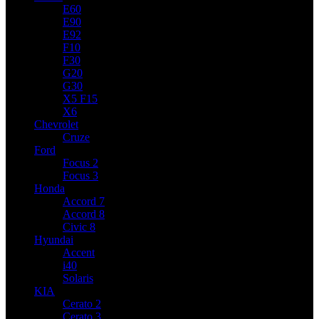
E60
E90
E92
F10
F30
G20
G30
X5 F15
X6
Chevrolet
Cruze
Ford
Focus 2
Focus 3
Honda
Accord 7
Accord 8
Civic 8
Hyundai
Accent
i40
Solaris
KIA
Cerato 2
Cerato 3