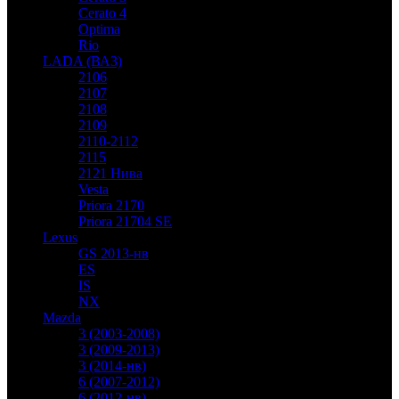
Cerato 4
Optima
Rio
LADA (ВАЗ)
2106
2107
2108
2109
2110-2112
2115
2121 Нива
Vesta
Priora 2170
Priora 21704 SE
Lexus
GS 2013-нв
ES
IS
NX
Mazda
3 (2003-2008)
3 (2009-2013)
3 (2014-нв)
6 (2007-2012)
6 (2012-нв)