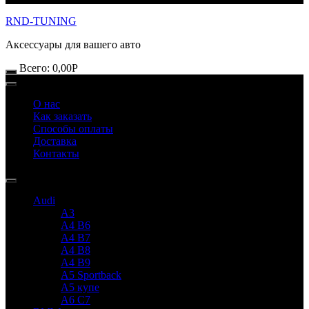
RND-TUNING
Аксессуары для вашего авто
Всего:
0,00
Р
О нас
Как заказать
Способы оплаты
Доставка
Контакты
Audi
A3
A4 B6
A4 B7
A4 B8
A4 B9
A5 Sportback
A5 купе
A6 C7