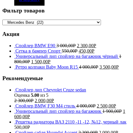
Фильтр товаров
Акция
Спойлер BMW E90
3 000,00
Р
2 300,00
Р
Сетка в бампер Спорт
550,00
Р
450,00
Р
Универсальный лип спойлер на багажник чёрный
1
800,00
Р
1 500,00
Р
Ретро колпаки Baby Moon R15
4 000,00
Р
3 500,00
Р
Рекомендуемые
Спойлер лип Chevrolet Cruze sedan
Оценка
5.00
из 5
2 300,00
Р
2 000,00
Р
Спойлер BMW F30 M4 стиль
4 000,00
Р
2 500,00
Р
Универсальный лип спойлер на багажник
1 900,00
Р
1
600,00
Р
Решетка радиатора ВАЗ 2110 -11 -12, №12, черный лак
500,00
Р
Спойлер сабля Hyundai Accent
2 200,00
Р
2 000,00
Р