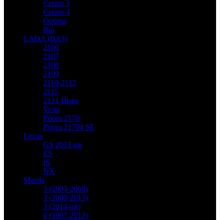
Cerato 3
Cerato 4
Optima
Rio
LADA (ВАЗ)
2106
2107
2108
2109
2110-2112
2115
2121 Нива
Vesta
Priora 2170
Priora 21704 SE
Lexus
GS 2013-нв
ES
IS
NX
Mazda
3 (2003-2008)
3 (2009-2013)
3 (2014-нв)
6 (2007-2012)