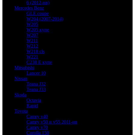
6 (2012-нв)
Mercedes Benz
GLE coupe
W204 (2007-2014)
W205
W205 купе
W207
W211
W212
W218 cls
W221
C238 E купе
Mitsubishi
Lancer 10
Nissan
Teana J32
Teana J33
Skoda
Octavia
Rapid
Toyota
Camry v40
Camry v50 и v55 2011-нв
Camry v70
Corolla 150