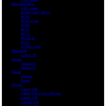
Mercedes Benz
GLE coupe
W204 (2007-2014)
W205
W205 купе
W207
W211
W212
W218 cls
W221
C238 E купе
Mitsubishi
Lancer 10
Nissan
Teana J32
Teana J33
Skoda
Octavia
Rapid
Toyota
Camry v40
Camry v50 и v55 2011-нв
Camry v70
Corolla 150