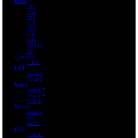
BMW
E60
E90
E92
F10
F30
G20
G30
X5 F15
X6
Chevrolet
Cruze
Ford
Focus 2
Focus 3
Honda
Accord 7
Accord 8
Civic 8
Hyundai
Accent
i40
Solaris
KIA
Cerato 2