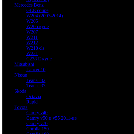
Mercedes Benz
GLE coupe
W204 (2007-2014)
W205
W205 купе
W207
W211
W212
W218 cls
W221
C238 E купе
Mitsubishi
Lancer 10
Nissan
Teana J32
Teana J33
Skoda
Octavia
Rapid
Toyota
Camry v40
Camry v50 и v55 2011-нв
Camry v70
Corolla 150