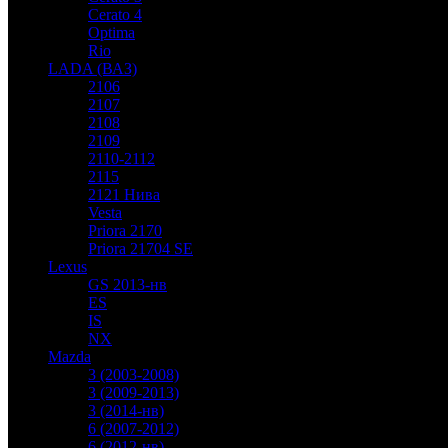
Cerato 4
Optima
Rio
LADA (ВАЗ)
2106
2107
2108
2109
2110-2112
2115
2121 Нива
Vesta
Priora 2170
Priora 21704 SE
Lexus
GS 2013-нв
ES
IS
NX
Mazda
3 (2003-2008)
3 (2009-2013)
3 (2014-нв)
6 (2007-2012)
6 (2012-нв)