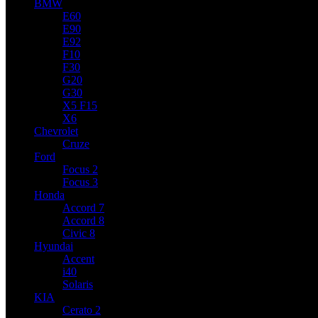
BMW
E60
E90
E92
F10
F30
G20
G30
X5 F15
X6
Chevrolet
Cruze
Ford
Focus 2
Focus 3
Honda
Accord 7
Accord 8
Civic 8
Hyundai
Accent
i40
Solaris
KIA
Cerato 2