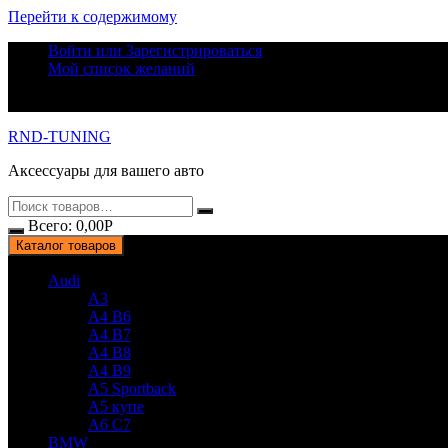
Перейти к содержимому
Войти или Зарегистрироваться
Мой список желаний
RND-TUNING
Аксессуары для вашего авто
Всего:
0,00
Р
Каталог товаров
Audi
A3
A4 B6
A4 B7
A4 B8
A4 B9
A5 Sportback
A5 купе
A6 C7
BMW