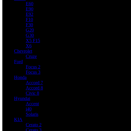
E60
E90
E92
F10
F30
G20
G30
X5 F15
X6
Chevrolet
Cruze
Ford
Focus 2
Focus 3
Honda
Accord 7
Accord 8
Civic 8
Hyundai
Accent
i40
Solaris
KIA
Cerato 2
Cerato 3