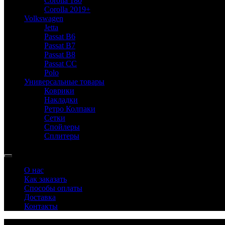
Corolla 180
Corolla 2019+
Volkswagen
Jetta
Passat B6
Passat B7
Passat B8
Passat CC
Polo
Универсальные товары
Коврики
Накладки
Ретро Колпаки
Сетки
Спойлеры
Сплитеры
О нас
Как заказать
Способы оплаты
Доставка
Контакты