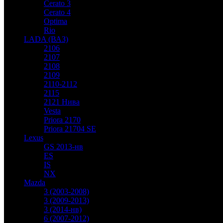
Cerato 3
Cerato 4
Optima
Rio
LADA (ВАЗ)
2106
2107
2108
2109
2110-2112
2115
2121 Нива
Vesta
Priora 2170
Priora 21704 SE
Lexus
GS 2013-нв
ES
IS
NX
Mazda
3 (2003-2008)
3 (2009-2013)
3 (2014-нв)
6 (2007-2012)