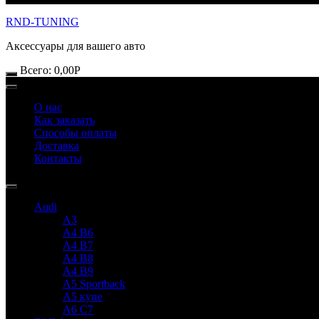
RND-TUNING
Аксессуары для вашего авто
Всего:
0,00
Р
О нас
Как заказать
Способы оплаты
Доставка
Контакты
Audi
A3
A4 B6
A4 B7
A4 B8
A4 B9
A5 Sportback
A5 купе
A6 C7